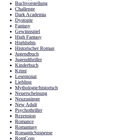
Buchvorstellung
Challenge
Dark Academia
Dystopie
Fantasy
Gewinnspiel
High Fantasy
Highlights
Historischer Roman
Jugendbuch
Jugendthriller
Kinderbuch
Krimi
Lesemonat
Liebling
Mythologie/historisch
Neuerscheinung
Neuzugänge
New Adult
Psychothriller
Rezension
Romance
Romantasy
RomanticSuspense
RomCom