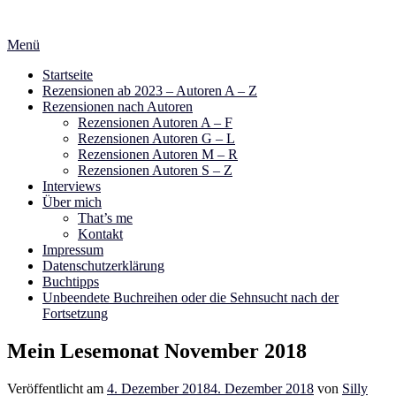
Zum
Inhalt
Menü
springen
Startseite
Rezensionen ab 2023 – Autoren A – Z
Rezensionen nach Autoren
Rezensionen Autoren A – F
Rezensionen Autoren G – L
Rezensionen Autoren M – R
Rezensionen Autoren S – Z
Interviews
Über mich
That’s me
Kontakt
Impressum
Datenschutzerklärung
Buchtipps
Unbeendete Buchreihen oder die Sehnsucht nach der
Fortsetzung
Mein Lesemonat November 2018
Veröffentlicht am
4. Dezember 2018
4. Dezember 2018
von
Silly