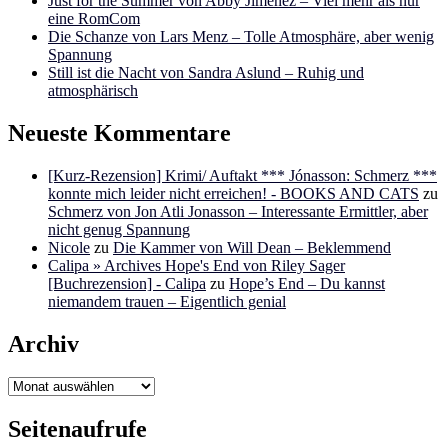
Just for the Summer von Abby Jimenez – Viel mehr als nur
eine RomCom
Die Schanze von Lars Menz – Tolle Atmosphäre, aber wenig
Spannung
Still ist die Nacht von Sandra Aslund – Ruhig und
atmosphärisch
Neueste Kommentare
[Kurz-Rezension] Krimi/ Auftakt *** Jónasson: Schmerz ***
konnte mich leider nicht erreichen! - BOOKS AND CATS
zu
Schmerz von Jon Atli Jonasson – Interessante Ermittler, aber
nicht genug Spannung
Nicole
zu
Die Kammer von Will Dean – Beklemmend
Calipa » Archives Hope's End von Riley Sager
[Buchrezension] - Calipa
zu
Hope’s End – Du kannst
niemandem trauen – Eigentlich genial
Archiv
Archiv
Seitenaufrufe