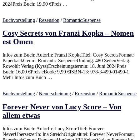
2024Preis Buch: 19,90 €Preis …
Buchvorstellung
/
Rezension
/
RomanticSuspense
Cosy Secrets von Franzi Kopka – Nomen
est Omen
Infos zum Buch: AutorIn: Franzi KopkaTitel: Cosy SecretsFormat:
PaperbackGenre: Romantic SuspenseUmfang: 480 SeitenVerlag:
Rowohlt Verlag (Kyss)Erscheinungstermin: 18. Juni 2024Preis
Buch: 16,00 €Preis eBook: 9,99 €ISBN-13: 978-3-499-01490-1
Mehr Infos zum Buch …
Buchvorstellung
/
Neuerscheinung
/
Rezension
/
RomanticSuspense
Forever Never von Lucy Score – Von
allem etwas
Infos zum Buch: AutorIn: Lucy ScoreTitel: Forever
NeverÜbersetzerIn: Ina StreichOriginaltitel: Forever NeverFormat:
PaperbackGenre: RomanceUmfang: 528 SeitenVerlag: Forever by