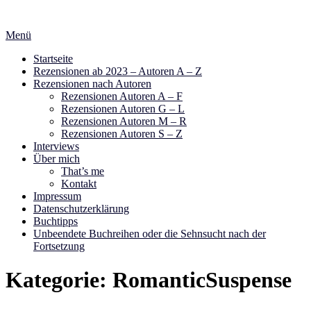
Zum
Inhalt
Menü
springen
Startseite
Rezensionen ab 2023 – Autoren A – Z
Rezensionen nach Autoren
Rezensionen Autoren A – F
Rezensionen Autoren G – L
Rezensionen Autoren M – R
Rezensionen Autoren S – Z
Interviews
Über mich
That’s me
Kontakt
Impressum
Datenschutzerklärung
Buchtipps
Unbeendete Buchreihen oder die Sehnsucht nach der
Fortsetzung
Kategorie:
RomanticSuspense