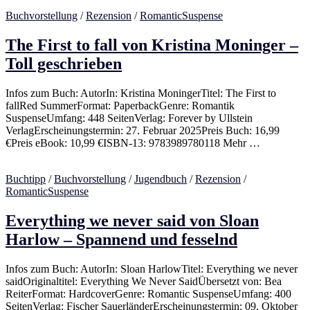
Buchvorstellung
/
Rezension
/
RomanticSuspense
The First to fall von Kristina Moninger –
Toll geschrieben
Infos zum Buch: AutorIn: Kristina MoningerTitel: The First to
fallRed SummerFormat: PaperbackGenre: Romantik
SuspenseUmfang: 448 SeitenVerlag: Forever by Ullstein
VerlagErscheinungstermin: 27. Februar 2025Preis Buch: 16,99
€Preis eBook: 10,99 €ISBN-13: 9783989780118 Mehr …
Buchtipp
/
Buchvorstellung
/
Jugendbuch
/
Rezension
/
RomanticSuspense
Everything we never said von Sloan
Harlow – Spannend und fesselnd
Infos zum Buch: AutorIn: Sloan HarlowTitel: Everything we never
saidOriginaltitel: Everything We Never SaidÜbersetzt von: Bea
ReiterFormat: HardcoverGenre: Romantic SuspenseUmfang: 400
SeitenVerlag: Fischer SauerländerErscheinungstermin: 09. Oktober