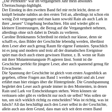
„Die Perfekten“ war im vergangenen Jahr mein absolutes
Überraschungs-highlight.
Der Einstieg in den zweiten Band fiel mir recht leicht, denn er
knüpft beinahe nahtlos an den ersten Teil an, allerdings ist schon ein
wenig Zeit vergangen und man kann sowohl Rain als auch Lark in
ihrer „neuen“ Umgebung beobachten. Hin und wieder gibt es
kleinere Einstreuungen, die Bezug auf die Vergangenheit nehmen,
allerdings ohne sich dabei in Details zu verlieren.
Caroline Brinkmanns Schreibstil ist einfach nur klasse, denn sie
schafft es, dass Bilder der Geschichte lebendig werden, überlässt
dem Leser aber auch genug Raum für eigene Fantasien. Sprachlich
ist es jung und modern und trotz all der dramatischen Ereignisse
spürt man doch auch einen gewissen Humor, z. B. wenn sie Rain
mit ihrer Mutantenmanguste Pi agieren lässt. Somit ist die
Geschichte perfekt für jüngere Leser, aber auch spannend genug für
Erwachsene.
Die Spannung der Geschichte ist gleich vom ersten Augenblick an
gegeben, offene Fragen aus Band 1 werden geklärt und als Leser
erfährt man hier einiges über die Hintergründe. Die Grundspannung
begleitet den Leser auch gerade immer in den Momenten, in denen
Rain und Lark vor Entscheidungen stehen. Wem können sie
vertrauen oder gibt es vielleicht nur noch sie selbst? Was sollen sie
tun, um sich wirklich richtig zu entscheiden? Was ist richtig, was ist
falsch? All das beschäftigt auch den Leser selbst in der Geschichte,
allein auch aus dem Grund, dass man sich seit dem ersten Band