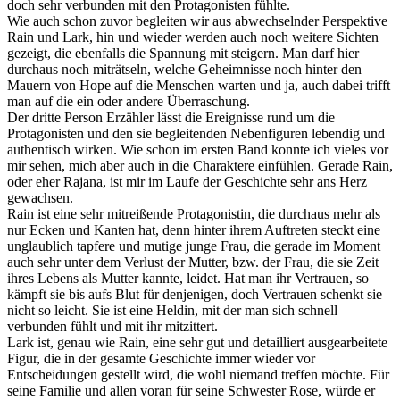
doch sehr verbunden mit den Protagonisten fühlte.
Wie auch schon zuvor begleiten wir aus abwechselnder Perspektive
Rain und Lark, hin und wieder werden auch noch weitere Sichten
gezeigt, die ebenfalls die Spannung mit steigern. Man darf hier
durchaus noch miträtseln, welche Geheimnisse noch hinter den
Mauern von Hope auf die Menschen warten und ja, auch dabei trifft
man auf die ein oder andere Überraschung.
Der dritte Person Erzähler lässt die Ereignisse rund um die
Protagonisten und den sie begleitenden Nebenfiguren lebendig und
authentisch wirken. Wie schon im ersten Band konnte ich vieles vor
mir sehen, mich aber auch in die Charaktere einfühlen. Gerade Rain,
oder eher Rajana, ist mir im Laufe der Geschichte sehr ans Herz
gewachsen.
Rain ist eine sehr mitreißende Protagonistin, die durchaus mehr als
nur Ecken und Kanten hat, denn hinter ihrem Auftreten steckt eine
unglaublich tapfere und mutige junge Frau, die gerade im Moment
auch sehr unter dem Verlust der Mutter, bzw. der Frau, die sie Zeit
ihres Lebens als Mutter kannte, leidet. Hat man ihr Vertrauen, so
kämpft sie bis aufs Blut für denjenigen, doch Vertrauen schenkt sie
nicht so leicht. Sie ist eine Heldin, mit der man sich schnell
verbunden fühlt und mit ihr mitzittert.
Lark ist, genau wie Rain, eine sehr gut und detailliert ausgearbeitete
Figur, die in der gesamte Geschichte immer wieder vor
Entscheidungen gestellt wird, die wohl niemand treffen möchte. Für
seine Familie und allen voran für seine Schwester Rose, würde er