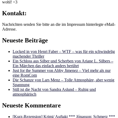
wohl! <3
Kontakt:
Nachrichten senden Sie bitte an die im Impressum hinterlegte eMail-
Adresse.
Neueste Beiträge
Locked in von Henri Faber – WTF – was für ein schwindelig
machender Thriller
Ein Schloss aus Silber und Scherben von Ariane L. Silbers –
Ein Märchen das einfach anders berührt
Just for the Summer von Abby Jimenez – Viel mehr als nur
eine RomCom
Die Schanze von Lars Menz – Tolle Atmosphäre, aber wenig
Spannung
Still ist die Nacht von Sandra Aslund – Ruhig und
atmosphärisch
Neueste Kommentare
[Kurz-Rezension] Krimi/ Auftakt *** Jónasson: Schmerz ***