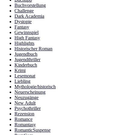
Buchvorstellung
Challenge
Dark Academia
Dystopie
Fantasy
Gewinnspiel
High Fantasy
Highlights
Historischer Roman
Jugendbuch
Jugendthriller
Kinderbuch
Krimi
Lesemonat
Liebling
Mythologie/historisch
Neuerscheinung
Neuzugänge
New Adult
Psychothriller
Rezension
Romance
Romantasy
RomanticSuspense