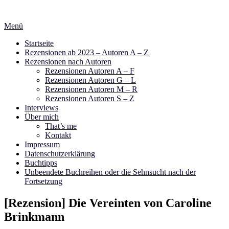
Zum
Inhalt
Menü
springen
Startseite
Rezensionen ab 2023 – Autoren A – Z
Rezensionen nach Autoren
Rezensionen Autoren A – F
Rezensionen Autoren G – L
Rezensionen Autoren M – R
Rezensionen Autoren S – Z
Interviews
Über mich
That’s me
Kontakt
Impressum
Datenschutzerklärung
Buchtipps
Unbeendete Buchreihen oder die Sehnsucht nach der
Fortsetzung
[Rezension] Die Vereinten von Caroline
Brinkmann