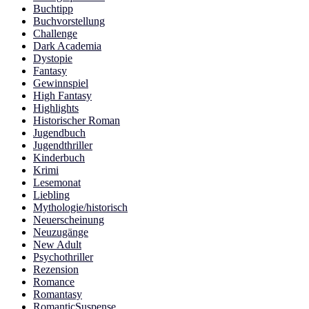
Buchtipp
Buchvorstellung
Challenge
Dark Academia
Dystopie
Fantasy
Gewinnspiel
High Fantasy
Highlights
Historischer Roman
Jugendbuch
Jugendthriller
Kinderbuch
Krimi
Lesemonat
Liebling
Mythologie/historisch
Neuerscheinung
Neuzugänge
New Adult
Psychothriller
Rezension
Romance
Romantasy
RomanticSuspense