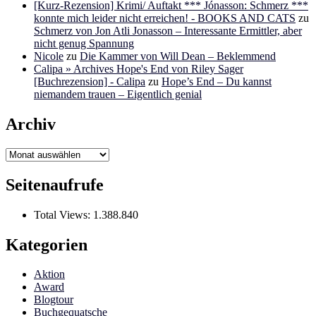
[Kurz-Rezension] Krimi/ Auftakt *** Jónasson: Schmerz ***
konnte mich leider nicht erreichen! - BOOKS AND CATS
zu
Schmerz von Jon Atli Jonasson – Interessante Ermittler, aber
nicht genug Spannung
Nicole
zu
Die Kammer von Will Dean – Beklemmend
Calipa » Archives Hope's End von Riley Sager
[Buchrezension] - Calipa
zu
Hope’s End – Du kannst
niemandem trauen – Eigentlich genial
Archiv
Archiv
Seitenaufrufe
Total Views:
1.388.840
Kategorien
Aktion
Award
Blogtour
Buchgequatsche