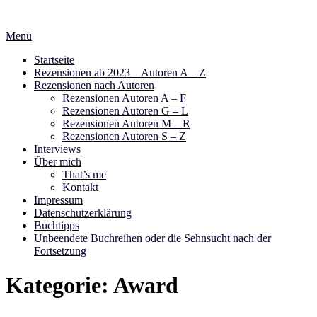
Zum
Inhalt
Menü
springen
Startseite
Rezensionen ab 2023 – Autoren A – Z
Rezensionen nach Autoren
Rezensionen Autoren A – F
Rezensionen Autoren G – L
Rezensionen Autoren M – R
Rezensionen Autoren S – Z
Interviews
Über mich
That’s me
Kontakt
Impressum
Datenschutzerklärung
Buchtipps
Unbeendete Buchreihen oder die Sehnsucht nach der
Fortsetzung
Kategorie:
Award