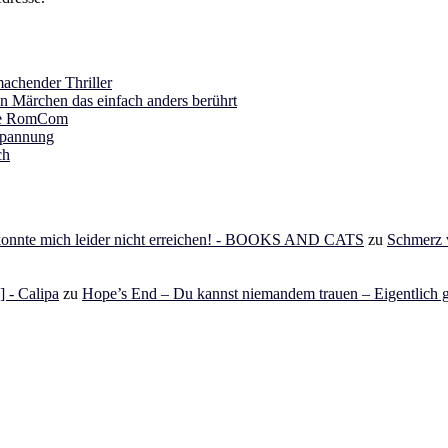
achender Thriller
in Märchen das einfach anders berührt
ine RomCom
Spannung
ch
 konnte mich leider nicht erreichen! - BOOKS AND CATS
zu
Schmerz v
 - Calipa
zu
Hope’s End – Du kannst niemandem trauen – Eigentlich g