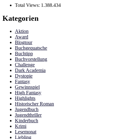
Total Views:
1.388.434
Kategorien
Aktion
Award
Blogtour
Buchgequatsche
Buchtipp
Buchvorstellung
Challenge
Dark Academia
Dystopie
Fantasy
Gewinnspiel
High Fantasy
Highlights
Historischer Roman
Jugendbuch
Jugendthriller
Kinderbuch
Krimi
Lesemonat
Liebling