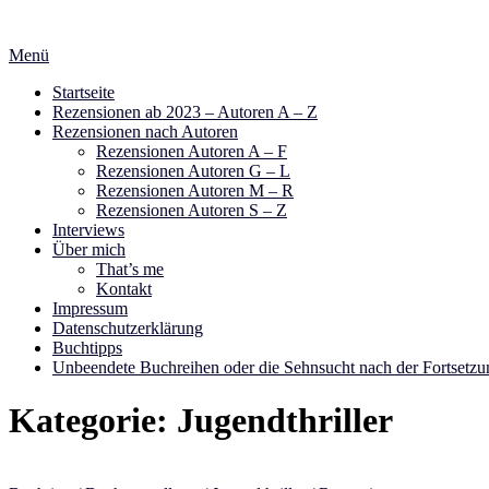
Zum
Inhalt
Menü
springen
Startseite
Rezensionen ab 2023 – Autoren A – Z
Rezensionen nach Autoren
Rezensionen Autoren A – F
Rezensionen Autoren G – L
Rezensionen Autoren M – R
Rezensionen Autoren S – Z
Interviews
Über mich
That’s me
Kontakt
Impressum
Datenschutzerklärung
Buchtipps
Unbeendete Buchreihen oder die Sehnsucht nach der Fortsetzu
Kategorie:
Jugendthriller