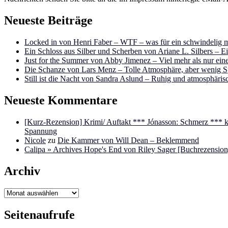
Neueste Beiträge
Locked in von Henri Faber – WTF – was für ein schwindelig m
Ein Schloss aus Silber und Scherben von Ariane L. Silbers – E
Just for the Summer von Abby Jimenez – Viel mehr als nur e
Die Schanze von Lars Menz – Tolle Atmosphäre, aber wenig 
Still ist die Nacht von Sandra Aslund – Ruhig und atmosphäris
Neueste Kommentare
[Kurz-Rezension] Krimi/ Auftakt *** Jónasson: Schmerz ***
Spannung
Nicole
zu
Die Kammer von Will Dean – Beklemmend
Calipa » Archives Hope's End von Riley Sager [Buchrezension]
Archiv
Archiv
Seitenaufrufe