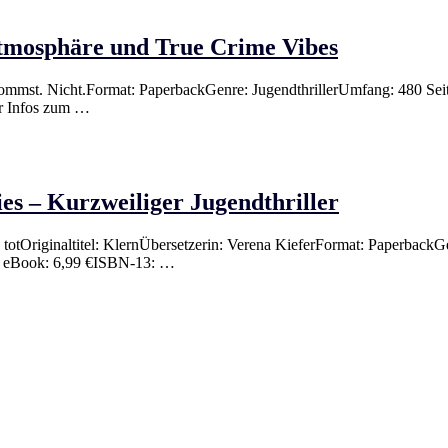
Atmosphäre und True Crime Vibes
ommst. Nicht.Format: PaperbackGenre: JugendthrillerUmfang: 480 Sei
r Infos zum …
es – Kurzweiliger Jugendthriller
, totOriginaltitel: KlernÜbersetzerin: Verena KieferFormat: Paperback
is eBook: 6,99 €ISBN-13: …