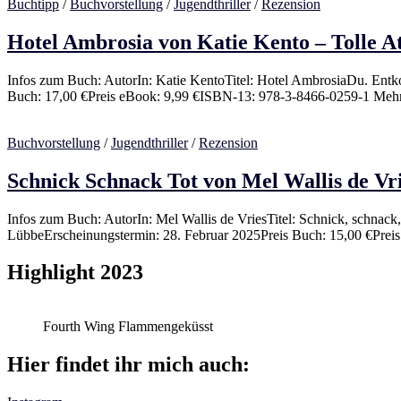
Buchtipp
/
Buchvorstellung
/
Jugendthriller
/
Rezension
Hotel Ambrosia von Katie Kento – Tolle 
Infos zum Buch: AutorIn: Katie KentoTitel: Hotel AmbrosiaDu. Entk
Buch: 17,00 €Preis eBook: 9,99 €ISBN-13: ‎978-3-8466-0259-1 Meh
Buchvorstellung
/
Jugendthriller
/
Rezension
Schnick Schnack Tot von Mel Wallis de Vri
Infos zum Buch: AutorIn: Mel Wallis de VriesTitel: Schnick, schnack
LübbeErscheinungstermin: 28. Februar 2025Preis Buch: 15,00 €Pre
Highlight 2023
Fourth Wing Flammengeküsst
Hier findet ihr mich auch: