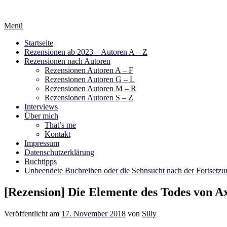
Zum
Inhalt
Menü
springen
Startseite
Rezensionen ab 2023 – Autoren A – Z
Rezensionen nach Autoren
Rezensionen Autoren A – F
Rezensionen Autoren G – L
Rezensionen Autoren M – R
Rezensionen Autoren S – Z
Interviews
Über mich
That’s me
Kontakt
Impressum
Datenschutzerklärung
Buchtipps
Unbeendete Buchreihen oder die Sehnsucht nach der Fortsetzu
[Rezension] Die Elemente des Todes von A
Veröffentlicht am
17. November 2018
von
Silly