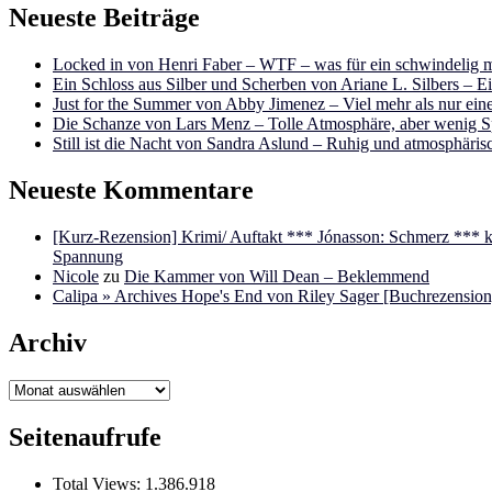
Neueste Beiträge
Locked in von Henri Faber – WTF – was für ein schwindelig m
Ein Schloss aus Silber und Scherben von Ariane L. Silbers – E
Just for the Summer von Abby Jimenez – Viel mehr als nur e
Die Schanze von Lars Menz – Tolle Atmosphäre, aber wenig 
Still ist die Nacht von Sandra Aslund – Ruhig und atmosphäris
Neueste Kommentare
[Kurz-Rezension] Krimi/ Auftakt *** Jónasson: Schmerz ***
Spannung
Nicole
zu
Die Kammer von Will Dean – Beklemmend
Calipa » Archives Hope's End von Riley Sager [Buchrezension]
Archiv
Archiv
Seitenaufrufe
Total Views:
1.386.918