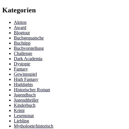
Kategorien
Aktion
Award
Blogtour
Buchgequatsche
Buchtipp
Buchvorstellung
Challenge
Dark Academia
Dystopie
Fantasy
Gewinnspiel
High Fantasy
Highlights
Historischer Roman
Jugendbuch
Jugendthriller
Kinderbuch
Krimi
Lesemonat
Liebling
Mythologie/historisch