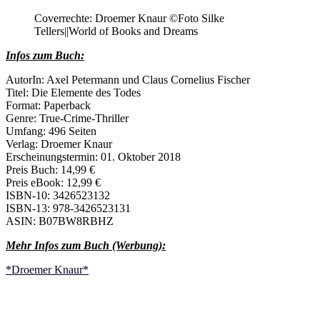
Coverrechte: Droemer Knaur ©Foto Silke
Tellers||World of Books and Dreams
Infos zum Buch:
AutorIn: Axel Petermann und Claus Cornelius Fischer
Titel: Die Elemente des Todes
Format: Paperback
Genre: True-Crime-Thriller
Umfang: 496 Seiten
Verlag: Droemer Knaur
Erscheinungstermin: 01. Oktober 2018
Preis Buch: 14,99 €
Preis eBook: 12,99 €
ISBN-10: 3426523132
ISBN-13: 978-3426523131
ASIN: B07BW8RBHZ
Mehr Infos zum Buch (Werbung):
*Droemer Knaur*