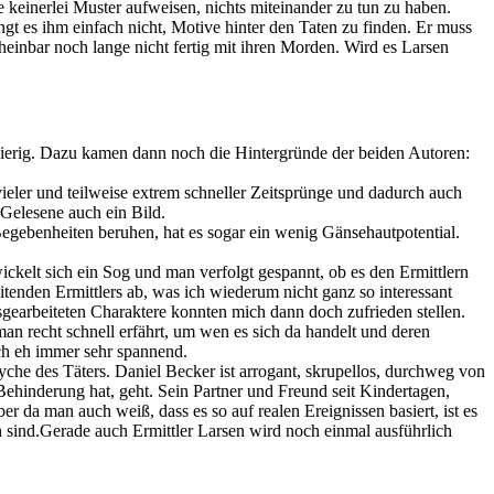
keinerlei Muster aufweisen, nichts miteinander zu tun zu haben.
ngt es ihm einfach nicht, Motive hinter den Taten zu finden. Er muss
einbar noch lange nicht fertig mit ihren Morden. Wird es Larsen
ugierig. Dazu kamen dann noch die Hintergründe der beiden Autoren:
 vieler und teilweise extrem schneller Zeitsprünge und dadurch auch
 Gelesene auch ein Bild.
Begebenheiten beruhen, hat es sogar ein wenig Gänsehautpotential.
ckelt sich ein Sog und man verfolgt gespannt, ob es den Ermittlern
tenden Ermittlers ab, was ich wiederum nicht ganz so interessant
usgearbeiteten Charaktere konnten mich dann doch zufrieden stellen.
man recht schnell erfährt, um wen es sich da handelt und deren
ich eh immer sehr spannend.
yche des Täters. Daniel Becker ist arrogant, skrupellos, durchweg von
Behinderung hat, geht. Sein Partner und Freund seit Kindertagen,
r da man auch weiß, dass es so auf realen Ereignissen basiert, ist es
 sind.Gerade auch Ermittler Larsen wird noch einmal ausführlich