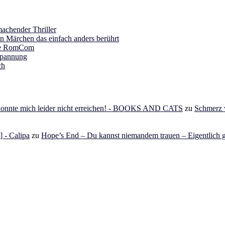
achender Thriller
in Märchen das einfach anders berührt
ine RomCom
Spannung
ch
 konnte mich leider nicht erreichen! - BOOKS AND CATS
zu
Schmerz v
 - Calipa
zu
Hope’s End – Du kannst niemandem trauen – Eigentlich g