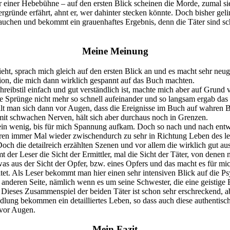
iner Hebebühne – auf den ersten Blick scheinen die Morde, zumal sie 
gründe erfährt, ahnt er, wer dahinter stecken könnte. Doch bisher geli
auchen und bekommt ein grauenhaftes Ergebnis, denn die Täter sind sch
Meine Meinung
ieht, sprach mich gleich auf den ersten Blick an und es macht sehr ne
ion, die mich dann wirklich gespannt auf das Buch machten.
chreibstil einfach und gut verständlich ist, machte mich aber auf Grund
ie Sprünge nicht mehr so schnell aufeinander und so langsam ergab das
 hält man sich dann vor Augen, dass die Ereignisse im Buch auf wahren 
 mit schwachen Nerven, hält sich aber durchaus noch in Grenzen.
ein wenig, bis für mich Spannung aufkam. Doch so nach und nach entwi
oren immer Mal wieder zwischendurch zu sehr in Richtung Leben des lei
 Doch die detailreich erzählten Szenen und vor allem die wirklich gut a
 der Leser die Sicht der Ermittler, mal die Sicht der Täter, von denen 
was aus der Sicht der Opfer, bzw. eines Opfers und das macht es für m
itet. Als Leser bekommt man hier einen sehr intensiven Blick auf die Ps
 anderen Seite, nämlich wenn es um seine Schwester, die eine geistige 
. Dieses Zusammenspiel der beiden Täter ist schon sehr erschreckend, abe
ung bekommen ein detailliertes Leben, so dass auch diese authentisch
 vor Augen.
Mein Fazit