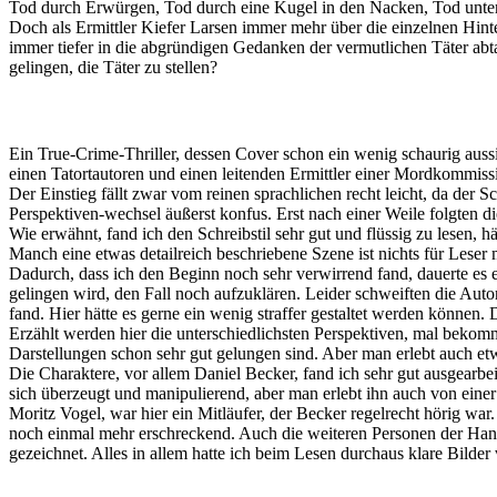
Tod durch Erwürgen, Tod durch eine Kugel in den Nacken, Tod unter e
Doch als Ermittler Kiefer Larsen immer mehr über die einzelnen Hinter
immer tiefer in die abgründigen Gedanken der vermutlichen Täter abt
gelingen, die Täter zu stellen?
Ein True-Crime-Thriller, dessen Cover schon ein wenig schaurig auss
einen Tatortautoren und einen leitenden Ermittler einer Mordkommiss
Der Einstieg fällt zwar vom reinen sprachlichen recht leicht, da der S
Perspektiven-wechsel äußerst konfus. Erst nach einer Weile folgten d
Wie erwähnt, fand ich den Schreibstil sehr gut und flüssig zu lesen,
Manch eine etwas detailreich beschriebene Szene ist nichts für Leser
Dadurch, dass ich den Beginn noch sehr verwirrend fand, dauerte es 
gelingen wird, den Fall noch aufzuklären. Leider schweiften die Aut
fand. Hier hätte es gerne ein wenig straffer gestaltet werden können.
Erzählt werden hier die unterschiedlichsten Perspektiven, mal bekommt
Darstellungen schon sehr gut gelungen sind. Aber man erlebt auch et
Die Charaktere, vor allem Daniel Becker, fand ich sehr gut ausgearbe
sich überzeugt und manipulierend, aber man erlebt ihn auch von einer
Moritz Vogel, war hier ein Mitläufer, der Becker regelrecht hörig war
noch einmal mehr erschreckend. Auch die weiteren Personen der Handl
gezeichnet. Alles in allem hatte ich beim Lesen durchaus klare Bilder