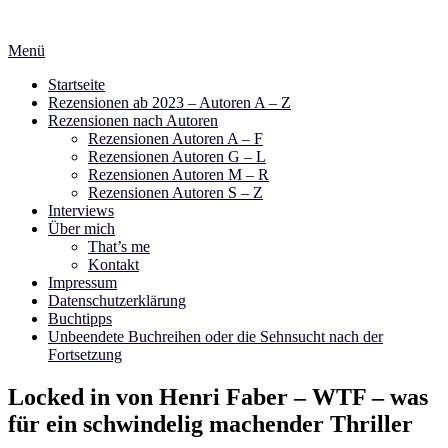
Zum
Inhalt
Menü
springen
Startseite
Rezensionen ab 2023 – Autoren A – Z
Rezensionen nach Autoren
Rezensionen Autoren A – F
Rezensionen Autoren G – L
Rezensionen Autoren M – R
Rezensionen Autoren S – Z
Interviews
Über mich
That’s me
Kontakt
Impressum
Datenschutzerklärung
Buchtipps
Unbeendete Buchreihen oder die Sehnsucht nach der
Fortsetzung
Locked in von Henri Faber – WTF – was
für ein schwindelig machender Thriller