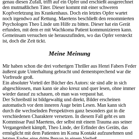
genau diesen Zufall, trifft auf ein Opfer und erschießt ausgerechnet
den mutmaßlichen Täter. Dieser kommt mit einer schweren
Kopfverletzung ins Krankenhaus. Doch ein letztes Opfer wartet
noch irgendwo auf Rettung. Maertens beschließt den renommierten
Psychologen Theo Linde um Hilfe zu bitten. Dieser hat ein Gerät
erfunden, mit dem er mit Wachkoma Patient kommunizieren kann.
Gemeinsam versuchen sie herauszufinden, wo das Opfer versteckt
ist, doch die Zeit tickt.
Meine Meinung
Mir haben schon die drei vorherigen Thriller aus Henri Fabers Feder
äußerst gute Unterhaltung gebracht und dementsprechend war die
Vorfreude groß.
Ein absoluter Vorteil der Bücher des Autors: sie sind alle in sich
abgeschlossen, man kann sie also kreuz und quer lesen, ohne immer
wieder darauf zu schauen, ob man was verpasst hat.
Der Schreibstil ist bildgewaltig und direkt, Bilder erscheinen
automatisch vor dem inneren Auge beim Lesen. Man kann sich
durch die wechselnden Perspektiven ganz besonders gut in die
verschiedenen Charaktere versetzen. In diesem Fall geht es um
Kommissar Paul Maertens, der selbst mit einem Trauma aus seiner
Vergangenheit kämpft, Theo Linde, der Erfinder des Geräts, das
ermöglicht mit dem Patienten im Koma Kontakt aufzunehmen und
letzten Endes eine dritte Person in einem Verließ.