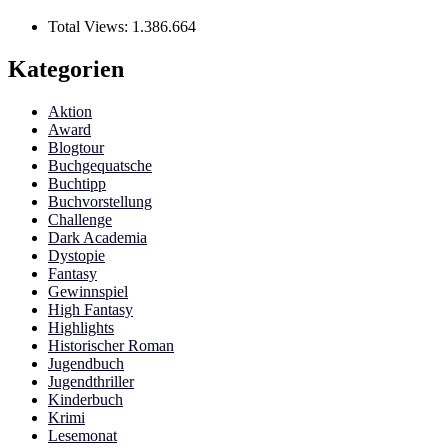
Total Views:
1.386.664
Kategorien
Aktion
Award
Blogtour
Buchgequatsche
Buchtipp
Buchvorstellung
Challenge
Dark Academia
Dystopie
Fantasy
Gewinnspiel
High Fantasy
Highlights
Historischer Roman
Jugendbuch
Jugendthriller
Kinderbuch
Krimi
Lesemonat