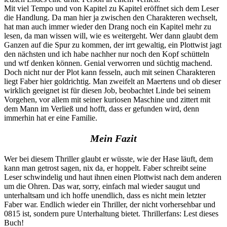
Mit viel Tempo und von Kapitel zu Kapitel eröffnet sich dem Leser
die Handlung. Da man hier ja zwischen den Charakteren wechselt,
hat man auch immer wieder den Drang noch ein Kapitel mehr zu
lesen, da man wissen will, wie es weitergeht. Wer dann glaubt dem
Ganzen auf die Spur zu kommen, der irrt gewaltig, ein Plottwist jagt
den nächsten und ich habe nachher nur noch den Kopf schütteln
und wtf denken können. Genial verworren und süchtig machend.
Doch nicht nur der Plot kann fesseln, auch mit seinen Charakteren
liegt Faber hier goldrichtig. Man zweifelt an Maertens und ob dieser
wirklich geeignet ist für diesen Job, beobachtet Linde bei seinem
Vorgehen, vor allem mit seiner kuriosen Maschine und zittert mit
dem Mann im Verließ und hofft, dass er gefunden wird, denn
immerhin hat er eine Familie.
Mein Fazit
Wer bei diesem Thriller glaubt er wüsste, wie der Hase läuft, dem
kann man getrost sagen, nix da, er hoppelt. Faber schreibt seine
Leser schwindelig und haut ihnen einen Plottwist nach dem anderen
um die Ohren. Das war, sorry, einfach mal wieder saugut und
unterhaltsam und ich hoffe unendlich, dass es nicht mein letzter
Faber war. Endlich wieder ein Thriller, der nicht vorhersehbar und
0815 ist, sondern pure Unterhaltung bietet. Thrillerfans: Lest dieses
Buch!