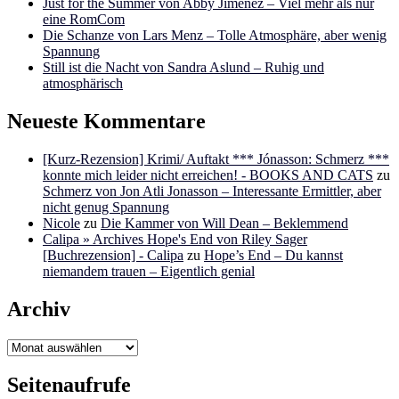
Just for the Summer von Abby Jimenez – Viel mehr als nur
eine RomCom
Die Schanze von Lars Menz – Tolle Atmosphäre, aber wenig
Spannung
Still ist die Nacht von Sandra Aslund – Ruhig und
atmosphärisch
Neueste Kommentare
[Kurz-Rezension] Krimi/ Auftakt *** Jónasson: Schmerz ***
konnte mich leider nicht erreichen! - BOOKS AND CATS
zu
Schmerz von Jon Atli Jonasson – Interessante Ermittler, aber
nicht genug Spannung
Nicole
zu
Die Kammer von Will Dean – Beklemmend
Calipa » Archives Hope's End von Riley Sager
[Buchrezension] - Calipa
zu
Hope’s End – Du kannst
niemandem trauen – Eigentlich genial
Archiv
Archiv
Seitenaufrufe