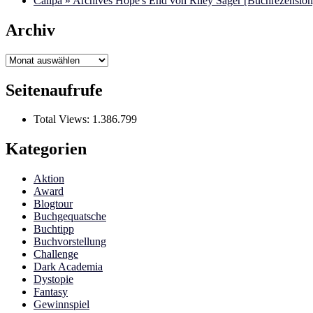
Calipa » Archives Hope's End von Riley Sager [Buchrezension]
Archiv
Archiv
Seitenaufrufe
Total Views:
1.386.799
Kategorien
Aktion
Award
Blogtour
Buchgequatsche
Buchtipp
Buchvorstellung
Challenge
Dark Academia
Dystopie
Fantasy
Gewinnspiel