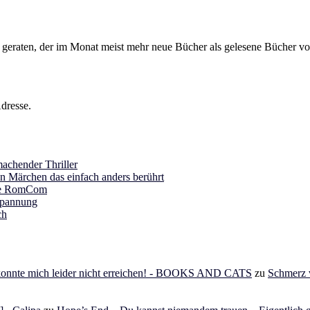
s geraten, der im Monat meist mehr neue Bücher als gelesene Bücher vor
dresse.
achender Thriller
in Märchen das einfach anders berührt
ine RomCom
Spannung
ch
 konnte mich leider nicht erreichen! - BOOKS AND CATS
zu
Schmerz v