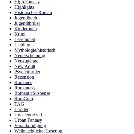
High Fantasy
Highlights
Historischer Roman
Jugendbuch
Jugendthriller
Kinderbuch
Krimi
Lesemonat
Liebling
Mythologie/historisch
Neuerscheinung
Neuzugänge
New Adult
Psychothriller
Rezension
Romance
Romantasy
RomanticSuspense
RomCom
TAG
Thriller
Uncategorized
Urban Fantasy
Vorankündigung
Weihnachtlicher Lesetipp