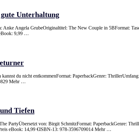
 gute Unterhaltung
n: Anke Angela GrubeOriginaltitel: The New Couple in 5BFormat: Tas
 eBook: 9,99 …
eturner
 kannst du nicht entkommenFormat: PaperbackGenre: ThrillerUmfang: 
00829 Mehr …
und Tiefen
 The PartyÜbersetzt von: Birgit SchmitzFormat: PaperbackGenre: Thrill
€Preis eBook: 14,99 €ISBN-13: 978-3596709014 Mehr …