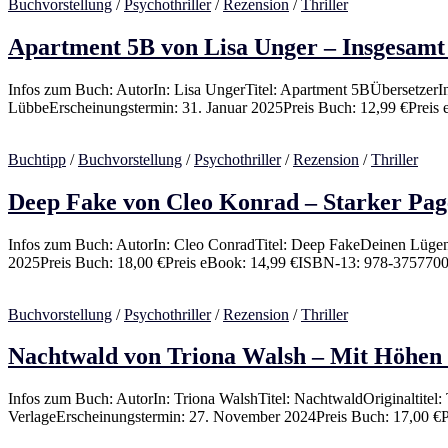
Buchvorstellung
/
Psychothriller
/
Rezension
/
Thriller
Apartment 5B von Lisa Unger – Insgesamt
Infos zum Buch: AutorIn: Lisa UngerTitel: Apartment 5BÜbersetzerI
LübbeErscheinungstermin: 31. Januar 2025Preis Buch: 12,99 €Preis
Buchtipp
/
Buchvorstellung
/
Psychothriller
/
Rezension
/
Thriller
Deep Fake von Cleo Konrad – Starker Pag
Infos zum Buch: AutorIn: Cleo ConradTitel: Deep FakeDeinen Lügen
2025Preis Buch: 18,00 €Preis eBook: 14,99 €ISBN-13: 978-37577
Buchvorstellung
/
Psychothriller
/
Rezension
/
Thriller
Nachtwald von Triona Walsh – Mit Höhen 
Infos zum Buch: AutorIn: Triona WalshTitel: NachtwaldOriginaltitel:
VerlageErscheinungstermin: 27. November 2024Preis Buch: 17,00 