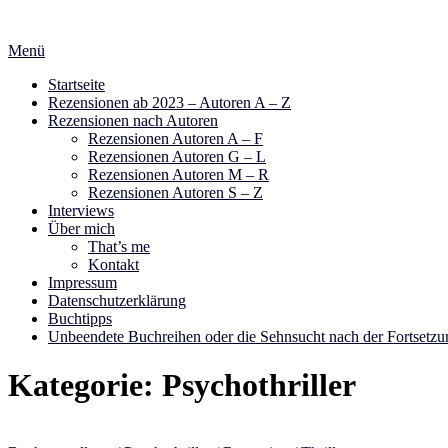
Zum
Inhalt
Menü
springen
Startseite
Rezensionen ab 2023 – Autoren A – Z
Rezensionen nach Autoren
Rezensionen Autoren A – F
Rezensionen Autoren G – L
Rezensionen Autoren M – R
Rezensionen Autoren S – Z
Interviews
Über mich
That’s me
Kontakt
Impressum
Datenschutzerklärung
Buchtipps
Unbeendete Buchreihen oder die Sehnsucht nach der Fortsetzu
Kategorie:
Psychothriller