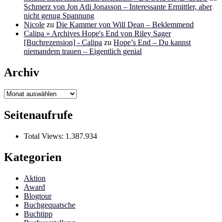
Schmerz von Jon Atli Jonasson – Interessante Ermittler, aber
nicht genug Spannung
Nicole
zu
Die Kammer von Will Dean – Beklemmend
Calipa » Archives Hope's End von Riley Sager
[Buchrezension] - Calipa
zu
Hope’s End – Du kannst
niemandem trauen – Eigentlich genial
Archiv
Archiv
Seitenaufrufe
Total Views:
1.387.934
Kategorien
Aktion
Award
Blogtour
Buchgequatsche
Buchtipp