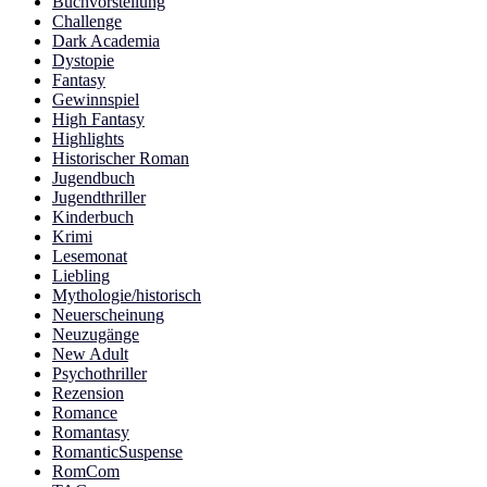
Buchvorstellung
Challenge
Dark Academia
Dystopie
Fantasy
Gewinnspiel
High Fantasy
Highlights
Historischer Roman
Jugendbuch
Jugendthriller
Kinderbuch
Krimi
Lesemonat
Liebling
Mythologie/historisch
Neuerscheinung
Neuzugänge
New Adult
Psychothriller
Rezension
Romance
Romantasy
RomanticSuspense
RomCom