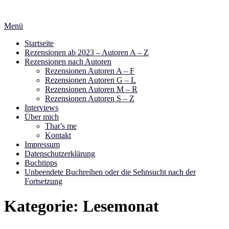
Zum
Inhalt
Menü
springen
Startseite
Rezensionen ab 2023 – Autoren A – Z
Rezensionen nach Autoren
Rezensionen Autoren A – F
Rezensionen Autoren G – L
Rezensionen Autoren M – R
Rezensionen Autoren S – Z
Interviews
Über mich
That’s me
Kontakt
Impressum
Datenschutzerklärung
Buchtipps
Unbeendete Buchreihen oder die Sehnsucht nach der
Fortsetzung
Kategorie:
Lesemonat