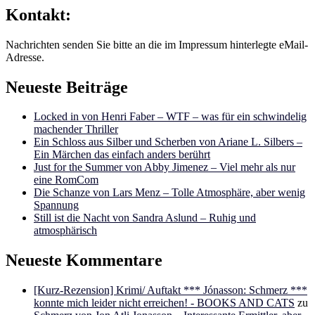
Kontakt:
Nachrichten senden Sie bitte an die im Impressum hinterlegte eMail-
Adresse.
Neueste Beiträge
Locked in von Henri Faber – WTF – was für ein schwindelig
machender Thriller
Ein Schloss aus Silber und Scherben von Ariane L. Silbers –
Ein Märchen das einfach anders berührt
Just for the Summer von Abby Jimenez – Viel mehr als nur
eine RomCom
Die Schanze von Lars Menz – Tolle Atmosphäre, aber wenig
Spannung
Still ist die Nacht von Sandra Aslund – Ruhig und
atmosphärisch
Neueste Kommentare
[Kurz-Rezension] Krimi/ Auftakt *** Jónasson: Schmerz ***
konnte mich leider nicht erreichen! - BOOKS AND CATS
zu