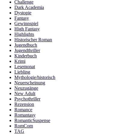
Challenge
Dark Academia
Dystopie
Fantasy
Gewinnspiel
High Fantasy
Highlights
Historischer Roman
Jugendbuch
Jugendthriller
Kinderbuch
Krimi
Lesemonat
Liebling
Mythologie/historisch
Neuerscheinung
Neuzugänge
New Adult
Psychothriller
Rezension
Romance
Romantasy
RomanticSuspense
RomCom
TAG