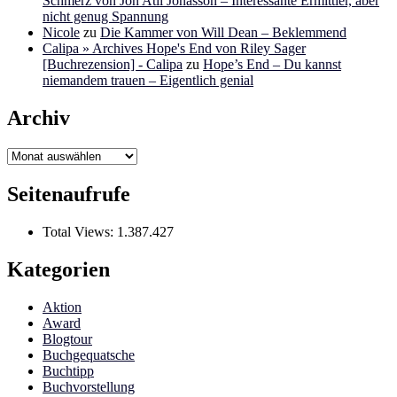
Schmerz von Jon Atli Jonasson – Interessante Ermittler, aber
nicht genug Spannung
Nicole
zu
Die Kammer von Will Dean – Beklemmend
Calipa » Archives Hope's End von Riley Sager
[Buchrezension] - Calipa
zu
Hope’s End – Du kannst
niemandem trauen – Eigentlich genial
Archiv
Archiv
Seitenaufrufe
Total Views:
1.387.427
Kategorien
Aktion
Award
Blogtour
Buchgequatsche
Buchtipp
Buchvorstellung