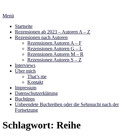
Zum
Inhalt
Menü
springen
Startseite
Rezensionen ab 2023 – Autoren A – Z
Rezensionen nach Autoren
Rezensionen Autoren A – F
Rezensionen Autoren G – L
Rezensionen Autoren M – R
Rezensionen Autoren S – Z
Interviews
Über mich
That’s me
Kontakt
Impressum
Datenschutzerklärung
Buchtipps
Unbeendete Buchreihen oder die Sehnsucht nach der
Fortsetzung
Schlagwort:
Reihe