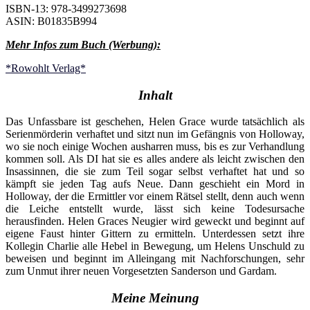
ISBN-13: 978-3499273698
ASIN: B01835B994
Mehr Infos zum Buch (Werbung):
*Rowohlt Verlag*
Inhalt
Das Unfassbare ist geschehen, Helen Grace wurde tatsächlich als
Serienmörderin verhaftet und sitzt nun im Gefängnis von Holloway,
wo sie noch einige Wochen ausharren muss, bis es zur Verhandlung
kommen soll. Als DI hat sie es alles andere als leicht zwischen den
Insassinnen, die sie zum Teil sogar selbst verhaftet hat und so
kämpft sie jeden Tag aufs Neue. Dann geschieht ein Mord in
Holloway, der die Ermittler vor einem Rätsel stellt, denn auch wenn
die Leiche entstellt wurde, lässt sich keine Todesursache
herausfinden. Helen Graces Neugier wird geweckt und beginnt auf
eigene Faust hinter Gittern zu ermitteln. Unterdessen setzt ihre
Kollegin Charlie alle Hebel in Bewegung, um Helens Unschuld zu
beweisen und beginnt im Alleingang mit Nachforschungen, sehr
zum Unmut ihrer neuen Vorgesetzten Sanderson und Gardam.
Meine Meinung