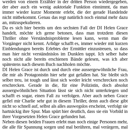
werden von einem Erzähler in der dritten Person wiedergegeben,
der aber auch ein wenig auktoriale Funktion einnimmt, da man
immer wieder kurze Momente erlebt, die der gerade Handelnde
nicht mitbekommt. Genau das regt natürlich noch einmal mehr dazu
an, mitzuspekulieren.
Da es sich hier bereits um den sechsten Fall der DI Helen Grace
handelt, möchte ich gerne betonen, dass man trotzdem diesen
Thriller ohne Verständnisprobleme lesen kann, wenn man die
Vorgänger nicht kennt. Arlidge schafft es, immer wieder mit kurzen
Einblendungen bereits Erlebtes der Ermittler einzustreuen, so dass
man hier nicht verständnislos im Dunklen tappt. Ich selber habe
noch nicht alle bereits erschienen Bände gelesen, was ich aber
spätestens nach diesem Buch nachholen möchte.
DI Helen Grace ist durch und durch eine aussergewöhnliche Frau,
die mir als Protagonistin hier sehr gut gefallen hat. Sie bleibt sich
selber treu, ist tough und lässt sich weder leicht verschrecken noch
erschrecken. Gerade in die, für eine Polizistin, doch absolut
aussergwöhnlichen Situation lässt sie sich nicht unterkriegen und
schafft es sogar, einen Fall zu verfolgen. Aber auch neben Grace
gefiel mir Charlie sehr gut in diesem Thriller, denn auch diese gibt
nicht so schnell auf, selbst als alles auswegslos erscheint, verfolgt sie
hartnäckig ihre Spur. Man spürt hier deutlich, dass sie ein Vorbild in
ihrer Vorgesetzten Helen Grace gefunden hat.
Neben diesen beiden Frauen erlebt man noch einige Personen mehr,
die alle für Spannung sorgen und mal berühren, mal verärgern, mal