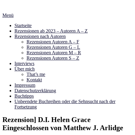
Zum
Inhalt
Menü
springen
Startseite
Rezensionen ab 2023 – Autoren A – Z
Rezensionen nach Autoren
Rezensionen Autoren A – F
Rezensionen Autoren G – L
Rezensionen Autoren M – R
Rezensionen Autoren S – Z
Interviews
Über mich
That’s me
Kontakt
Impressum
Datenschutzerklärung
Buchtipps
Unbeendete Buchreihen oder die Sehnsucht nach der
Fortsetzung
Rezension] D.I. Helen Grace
Eingeschlossen von Matthew J. Arlidge