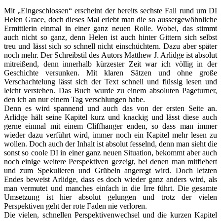
Mit „Eingeschlossen“ erscheint der bereits sechste Fall rund um DI
Helen Grace, doch dieses Mal erlebt man die so aussergewöhnliche
Ermittlerin einmal in einer ganz neuen Rolle. Wobei, das stimmt
auch nicht so ganz, denn Helen ist auch hinter Gittern sich selbst
treu und lässt sich so schnell nicht einschüchtern. Dazu aber später
noch mehr. Der Schreibstil des Autors Matthew J. Arlidge ist absolut
mitreißend, denn innerhalb kürzester Zeit war ich völlig in der
Geschichte versunken. Mit klaren Sätzen und ohne große
Verschachtelung lässt sich der Text schnell und flüssig lesen und
leicht verstehen. Das Buch wurde zu einem absoluten Pageturner,
den ich an nur einem Tag verschlungen habe.
Denn es wird spannend und auch das von der ersten Seite an.
Arlidge hält seine Kapitel kurz und knackig und lässt diese auch
gerne einmal mit einem Cliffhanger enden, so dass man immer
wieder dazu verführt wird, immer noch ein Kapitel mehr lesen zu
wollen. Doch auch der Inhalt ist absolut fesselnd, denn man sieht die
sonst so coole DI in einer ganz neuen Situation, bekommt aber auch
noch einige weitere Perspektiven gezeigt, bei denen man mitfiebert
und zum Spekulieren und Grübeln angeregt wird. Doch letzten
Endes beweist Arlidge, dass es doch wieder ganz anders wird, als
man vermutet und manches einfach in die Irre führt. Die gesamte
Umsetzung ist hier absolut gelungen und trotz der vielen
Perspektiven geht der rote Faden nie verloren.
Die vielen, schnellen Perspektivenwechsel und die kurzen Kapitel