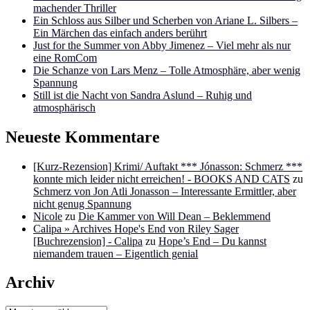
machender Thriller
Ein Schloss aus Silber und Scherben von Ariane L. Silbers –
Ein Märchen das einfach anders berührt
Just for the Summer von Abby Jimenez – Viel mehr als nur
eine RomCom
Die Schanze von Lars Menz – Tolle Atmosphäre, aber wenig
Spannung
Still ist die Nacht von Sandra Aslund – Ruhig und
atmosphärisch
Neueste Kommentare
[Kurz-Rezension] Krimi/ Auftakt *** Jónasson: Schmerz ***
konnte mich leider nicht erreichen! - BOOKS AND CATS
zu
Schmerz von Jon Atli Jonasson – Interessante Ermittler, aber
nicht genug Spannung
Nicole
zu
Die Kammer von Will Dean – Beklemmend
Calipa » Archives Hope's End von Riley Sager
[Buchrezension] - Calipa
zu
Hope’s End – Du kannst
niemandem trauen – Eigentlich genial
Archiv