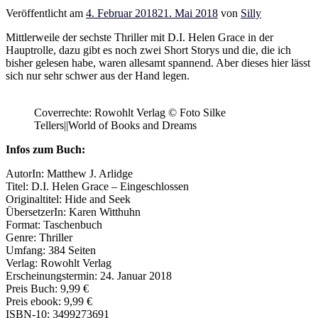
Veröffentlicht am
4. Februar 2018
21. Mai 2018
von
Silly
Mittlerweile der sechste Thriller mit D.I. Helen Grace in der
Hauptrolle, dazu gibt es noch zwei Short Storys und die, die ich
bisher gelesen habe, waren allesamt spannend. Aber dieses hier lässt
sich nur sehr schwer aus der Hand legen.
Coverrechte: Rowohlt Verlag © Foto Silke
Tellers||World of Books and Dreams
Infos zum Buch:
AutorIn: Matthew J. Arlidge
Titel: D.I. Helen Grace – Eingeschlossen
Originaltitel: Hide and Seek
ÜbersetzerIn: Karen Witthuhn
Format: Taschenbuch
Genre: Thriller
Umfang: 384 Seiten
Verlag: Rowohlt Verlag
Erscheinungstermin: 24. Januar 2018
Preis Buch: 9,99 €
Preis ebook: 9,99 €
ISBN-10: 3499273691