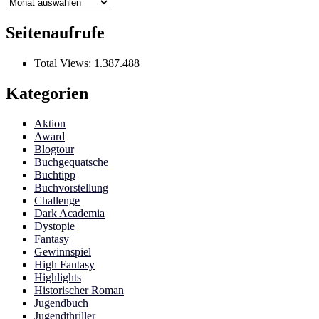
Archiv
Seitenaufrufe
Total Views:
1.387.488
Kategorien
Aktion
Award
Blogtour
Buchgequatsche
Buchtipp
Buchvorstellung
Challenge
Dark Academia
Dystopie
Fantasy
Gewinnspiel
High Fantasy
Highlights
Historischer Roman
Jugendbuch
Jugendthriller