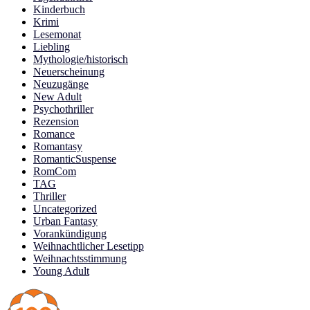
Kinderbuch
Krimi
Lesemonat
Liebling
Mythologie/historisch
Neuerscheinung
Neuzugänge
New Adult
Psychothriller
Rezension
Romance
Romantasy
RomanticSuspense
RomCom
TAG
Thriller
Uncategorized
Urban Fantasy
Vorankündigung
Weihnachtlicher Lesetipp
Weihnachtsstimmung
Young Adult