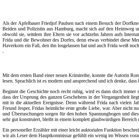
Als der Apfelbauer Friedjof Paulsen nach einem Besuch der Dorfkneip
Beiden und Polizistin aus Hamburg, macht sich auf den Heimweg und m
obwohl sie, seitdem ihre Eltern sie vor achtzehn Jahren aufs Inter
Frida und die Bewohner des Dorfes, denn etwas verbindet diese Mens
Haverkorn ein Fall, den ihn losgelassen hat und auch Frida weiß noch v
.
Mit dem ersten Band einer neuen Krimireihe, konnte die Autorin Romy
lesen. Sprachlich ist es modern und ansprechend und ich denke, dass
Beginnt die Geschichte noch recht ruhig, wird es dann doch immer 
dass der Ursprung des ganzen Geschehens in der Vergangenheit liegt
mit in die aktuellen Ereignisse. Denn während Frida nach vielen Ja
Freund Jesper, Fridas heimliche erste große Liebe, war. Aber nicht 
und Überraschungen sorgen für den hohen Spannungbogen und diese si
sehr gut konstruiert, bleibt in einem komplett glaubwürdigen Bereich 
Ein personeller Erzähler mit einer leicht auktorialen Funktion besch
wir als Leser dem Hauptkommissar gefühlt ein wenig im Wissen vorau