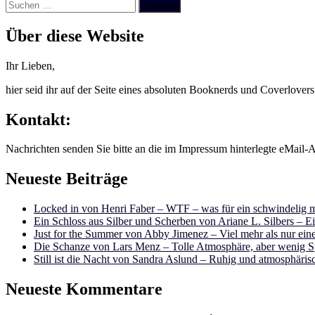
Suchen
nach:
Über diese Website
Ihr Lieben,
hier seid ihr auf der Seite eines absoluten Booknerds und Coverlover
Kontakt:
Nachrichten senden Sie bitte an die im Impressum hinterlegte eMail-A
Neueste Beiträge
Locked in von Henri Faber – WTF – was für ein schwindelig m
Ein Schloss aus Silber und Scherben von Ariane L. Silbers – E
Just for the Summer von Abby Jimenez – Viel mehr als nur e
Die Schanze von Lars Menz – Tolle Atmosphäre, aber wenig 
Still ist die Nacht von Sandra Aslund – Ruhig und atmosphäris
Neueste Kommentare