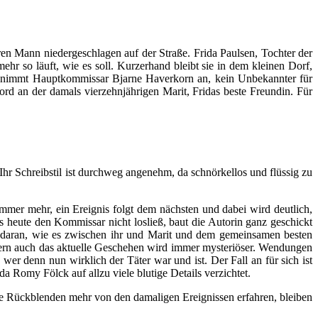
ren Mann niedergeschlagen auf der Straße. Frida Paulsen, Tochter der
hr so läuft, wie es soll. Kurzerhand bleibt sie in dem kleinen Dorf,
ters nimmt Hauptkommissar Bjarne Haverkorn an, kein Unbekannter für
rd an der damals vierzehnjährigen Marit, Fridas beste Freundin. Für
hr Schreibstil ist durchweg angenehm, da schnörkellos und flüssig zu
mer mehr, ein Ereignis folgt dem nächsten und dabei wird deutlich,
 heute den Kommissar nicht losließ, baut die Autorin ganz geschickt
und daran, wie es zwischen ihr und Marit und dem gemeinsamen besten
ondern auch das aktuelle Geschehen wird immer mysteriöser. Wendungen
r denn nun wirklich der Täter war und ist. Der Fall an für sich ist
da Romy Fölck auf allzu viele blutige Details verzichtet.
iche Rückblenden mehr von den damaligen Ereignissen erfahren, bleiben