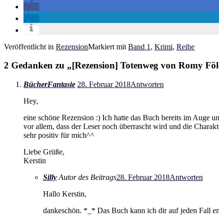
Veröffentlicht in
Rezension
Markiert mit
Band 1
,
Krimi
,
Reihe
2 Gedanken zu „
[Rezension] Totenweg von Romy Föl
BücherFantasie
28. Februar 2018
Antworten
Hey,
eine schöne Rezension :) Ich hatte das Buch bereits im Auge und
vor allem, dass der Leser noch überrascht wird und die Charakt
sehr positiv für mich^^
Liebe Grüße,
Kerstin
Silly
Autor des Beitrags
28. Februar 2018
Antworten
Hallo Kerstin,
dankeschön. *_* Das Buch kann ich dir auf jeden Fall em