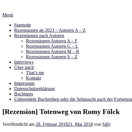
Zum
Inhalt
Menü
springen
Startseite
Rezensionen ab 2023 – Autoren A – Z
Rezensionen nach Autoren
Rezensionen Autoren A – F
Rezensionen Autoren G – L
Rezensionen Autoren M – R
Rezensionen Autoren S – Z
Interviews
Über mich
That’s me
Kontakt
Impressum
Datenschutzerklärung
Buchtipps
Unbeendete Buchreihen oder die Sehnsucht nach der Fortsetzu
[Rezension] Totenweg von Romy Fölck
Veröffentlicht am
28. Februar 2018
21. Mai 2018
von
Silly