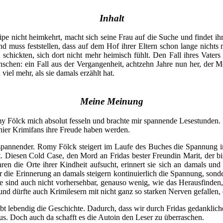
Inhalt
e nicht heimkehrt, macht sich seine Frau auf die Suche und findet ih
uss feststellen, dass auf dem Hof ihrer Eltern schon lange nichts me
nat schickten, sich dort nicht mehr heimisch fühlt. Den Fall ihres Va
chen: ein Fall aus der Vergangenheit, achtzehn Jahre nun her, der Mo
iel mehr, als sie damals erzählt hat.
Meine Meinung
 Fölck mich absolut fesseln und brachte mir spannende Lesestunden. I
 hier Krimifans ihre Freude haben werden.
spannender. Romy Fölck steigert im Laufe des Buches die Spannung im
. Diesen Cold Case, den Mord an Fridas bester Freundin Marit, der bis
hren die Orte ihrer Kindheit aufsucht, erinnert sie sich an damals 
nur die Erinnerung an damals steigern kontinuierlich die Spannung, s
nd auch nicht vorhersehbar, genauso wenig, wie das Herausfinden, we
und dürfte auch Krimilesern mit nicht ganz so starken Nerven gefallen, 
reibt lebendig die Geschichte. Dadurch, dass wir durch Fridas gedankl
s. Doch auch da schafft es die Autoin den Leser zu überraschen.