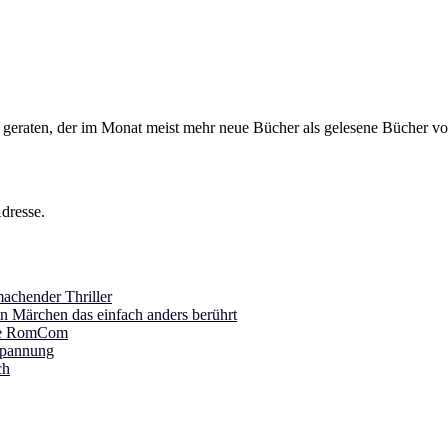
s geraten, der im Monat meist mehr neue Bücher als gelesene Bücher vor
dresse.
achender Thriller
in Märchen das einfach anders berührt
ine RomCom
Spannung
ch