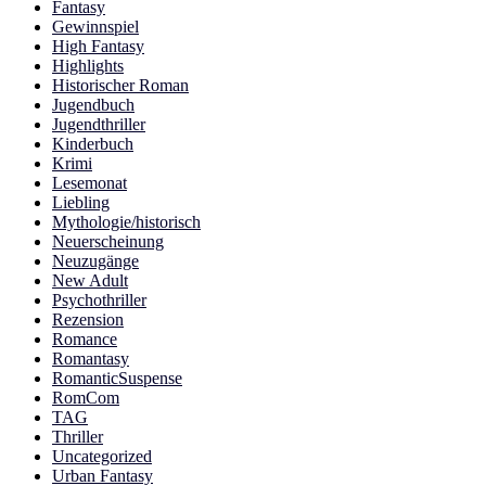
Fantasy
Gewinnspiel
High Fantasy
Highlights
Historischer Roman
Jugendbuch
Jugendthriller
Kinderbuch
Krimi
Lesemonat
Liebling
Mythologie/historisch
Neuerscheinung
Neuzugänge
New Adult
Psychothriller
Rezension
Romance
Romantasy
RomanticSuspense
RomCom
TAG
Thriller
Uncategorized
Urban Fantasy