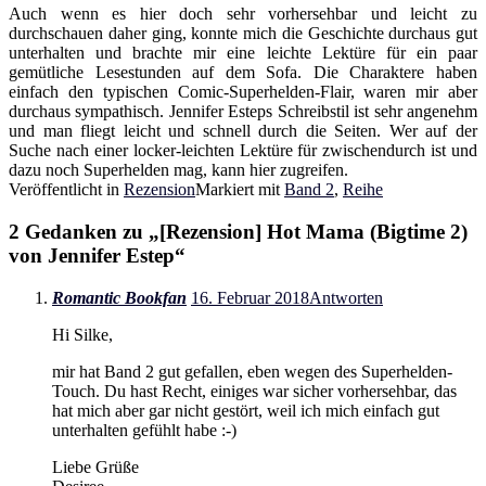
Auch wenn es hier doch sehr vorhersehbar und leicht zu
durchschauen daher ging, konnte mich die Geschichte durchaus gut
unterhalten und brachte mir eine leichte Lektüre für ein paar
gemütliche Lesestunden auf dem Sofa. Die Charaktere haben
einfach den typischen Comic-Superhelden-Flair, waren mir aber
durchaus sympathisch. Jennifer Esteps Schreibstil ist sehr angenehm
und man fliegt leicht und schnell durch die Seiten. Wer auf der
Suche nach einer locker-leichten Lektüre für zwischendurch ist und
dazu noch Superhelden mag, kann hier zugreifen.
Veröffentlicht in
Rezension
Markiert mit
Band 2
,
Reihe
2 Gedanken zu „
[Rezension] Hot Mama (Bigtime 2)
von Jennifer Estep
“
Romantic Bookfan
16. Februar 2018
Antworten
Hi Silke,
mir hat Band 2 gut gefallen, eben wegen des Superhelden-
Touch. Du hast Recht, einiges war sicher vorhersehbar, das
hat mich aber gar nicht gestört, weil ich mich einfach gut
unterhalten gefühlt habe :-)
Liebe Grüße