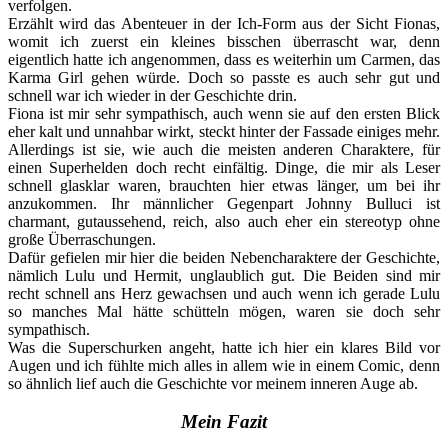
verfolgen.
Erzählt wird das Abenteuer in der Ich-Form aus der Sicht Fionas,
womit ich zuerst ein kleines bisschen überrascht war, denn
eigentlich hatte ich angenommen, dass es weiterhin um Carmen, das
Karma Girl gehen würde. Doch so passte es auch sehr gut und
schnell war ich wieder in der Geschichte drin.
Fiona ist mir sehr sympathisch, auch wenn sie auf den ersten Blick
eher kalt und unnahbar wirkt, steckt hinter der Fassade einiges mehr.
Allerdings ist sie, wie auch die meisten anderen Charaktere, für
einen Superhelden doch recht einfältig. Dinge, die mir als Leser
schnell glasklar waren, brauchten hier etwas länger, um bei ihr
anzukommen. Ihr männlicher Gegenpart Johnny Bulluci ist
charmant, gutaussehend, reich, also auch eher ein stereotyp ohne
große Überraschungen.
Dafür gefielen mir hier die beiden Nebencharaktere der Geschichte,
nämlich Lulu und Hermit, unglaublich gut. Die Beiden sind mir
recht schnell ans Herz gewachsen und auch wenn ich gerade Lulu
so manches Mal hätte schütteln mögen, waren sie doch sehr
sympathisch.
Was die Superschurken angeht, hatte ich hier ein klares Bild vor
Augen und ich fühlte mich alles in allem wie in einem Comic, denn
so ähnlich lief auch die Geschichte vor meinem inneren Auge ab.
Mein Fazit