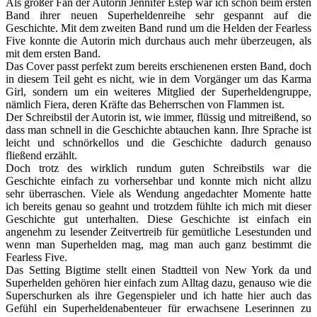
Als großer Fan der Autorin Jennifer Estep war ich schon beim ersten
Band ihrer neuen Superheldenreihe sehr gespannt auf die
Geschichte. Mit dem zweiten Band rund um die Helden der Fearless
Five konnte die Autorin mich durchaus auch mehr überzeugen, als
mit dem ersten Band.
Das Cover passt perfekt zum bereits erschienenen ersten Band, doch
in diesem Teil geht es nicht, wie in dem Vorgänger um das Karma
Girl, sondern um ein weiteres Mitglied der Superheldengruppe,
nämlich Fiera, deren Kräfte das Beherrschen von Flammen ist.
Der Schreibstil der Autorin ist, wie immer, flüssig und mitreißend, so
dass man schnell in die Geschichte abtauchen kann. Ihre Sprache ist
leicht und schnörkellos und die Geschichte dadurch genauso
fließend erzählt.
Doch trotz des wirklich rundum guten Schreibstils war die
Geschichte einfach zu vorhersehbar und konnte mich nicht allzu
sehr überraschen. Viele als Wendung angedachter Momente hatte
ich bereits genau so geahnt und trotzdem fühlte ich mich mit dieser
Geschichte gut unterhalten. Diese Geschichte ist einfach ein
angenehm zu lesender Zeitvertreib für gemütliche Lesestunden und
wenn man Superhelden mag, mag man auch ganz bestimmt die
Fearless Five.
Das Setting Bigtime stellt einen Stadtteil von New York da und
Superhelden gehören hier einfach zum Alltag dazu, genauso wie die
Superschurken als ihre Gegenspieler und ich hatte hier auch das
Gefühl ein Superheldenabenteuer für erwachsene Leserinnen zu