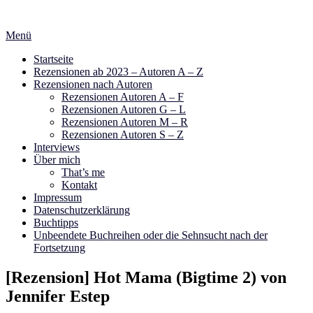
Zum
Inhalt
Menü
springen
Startseite
Rezensionen ab 2023 – Autoren A – Z
Rezensionen nach Autoren
Rezensionen Autoren A – F
Rezensionen Autoren G – L
Rezensionen Autoren M – R
Rezensionen Autoren S – Z
Interviews
Über mich
That’s me
Kontakt
Impressum
Datenschutzerklärung
Buchtipps
Unbeendete Buchreihen oder die Sehnsucht nach der
Fortsetzung
[Rezension] Hot Mama (Bigtime 2) von
Jennifer Estep