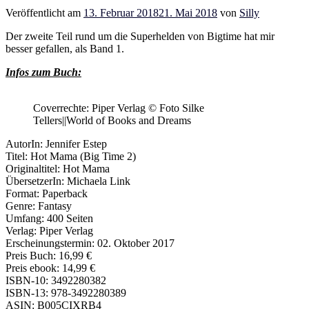
Veröffentlicht am
13. Februar 2018
21. Mai 2018
von
Silly
Der zweite Teil rund um die Superhelden von Bigtime hat mir
besser gefallen, als Band 1.
Infos zum Buch:
Coverrechte: Piper Verlag © Foto Silke
Tellers||World of Books and Dreams
AutorIn: Jennifer Estep
Titel: Hot Mama (Big Time 2)
Originaltitel: Hot Mama
ÜbersetzerIn: Michaela Link
Format: Paperback
Genre: Fantasy
Umfang: 400 Seiten
Verlag: Piper Verlag
Erscheinungstermin: 02. Oktober 2017
Preis Buch: 16,99 €
Preis ebook: 14,99 €
ISBN-10: 3492280382
ISBN-13: 978-3492280389
ASIN: B005CIXRB4