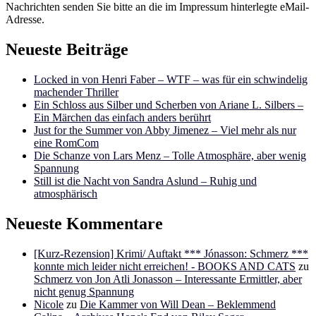
Nachrichten senden Sie bitte an die im Impressum hinterlegte eMail-
Adresse.
Neueste Beiträge
Locked in von Henri Faber – WTF – was für ein schwindelig
machender Thriller
Ein Schloss aus Silber und Scherben von Ariane L. Silbers –
Ein Märchen das einfach anders berührt
Just for the Summer von Abby Jimenez – Viel mehr als nur
eine RomCom
Die Schanze von Lars Menz – Tolle Atmosphäre, aber wenig
Spannung
Still ist die Nacht von Sandra Aslund – Ruhig und
atmosphärisch
Neueste Kommentare
[Kurz-Rezension] Krimi/ Auftakt *** Jónasson: Schmerz ***
konnte mich leider nicht erreichen! - BOOKS AND CATS
zu
Schmerz von Jon Atli Jonasson – Interessante Ermittler, aber
nicht genug Spannung
Nicole
zu
Die Kammer von Will Dean – Beklemmend