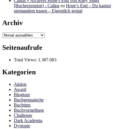
Calipa » Archives Hope's End von Riley Sager
[Buchrezension] - Calipa
zu
Hope’s End – Du kannst
niemandem trauen – Eigentlich genial
Archiv
Archiv
Seitenaufrufe
Total Views:
1.387.083
Kategorien
Aktion
Award
Blogtour
Buchgequatsche
Buchtipp
Buchvorstellung
Challenge
Dark Academia
Dystopie