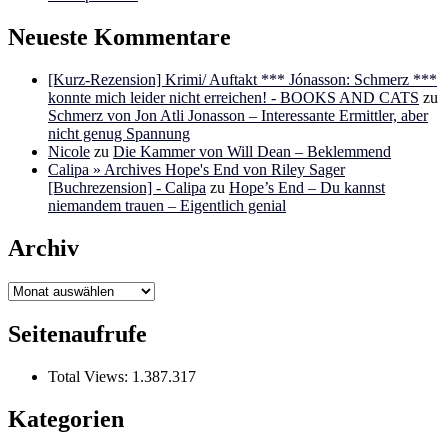
Neueste Kommentare
[Kurz-Rezension] Krimi/ Auftakt *** Jónasson: Schmerz ***
konnte mich leider nicht erreichen! - BOOKS AND CATS
zu
Schmerz von Jon Atli Jonasson – Interessante Ermittler, aber
nicht genug Spannung
Nicole
zu
Die Kammer von Will Dean – Beklemmend
Calipa » Archives Hope's End von Riley Sager
[Buchrezension] - Calipa
zu
Hope’s End – Du kannst
niemandem trauen – Eigentlich genial
Archiv
Archiv
Seitenaufrufe
Total Views:
1.387.317
Kategorien