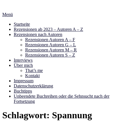
Zum
Inhalt
Menü
springen
Startseite
Rezensionen ab 2023 – Autoren A – Z
Rezensionen nach Autoren
Rezensionen Autoren A – F
Rezensionen Autoren G – L
Rezensionen Autoren M – R
Rezensionen Autoren S – Z
Interviews
Über mich
That’s me
Kontakt
Impressum
Datenschutzerklärung
Buchtipps
Unbeendete Buchreihen oder die Sehnsucht nach der
Fortsetzung
Schlagwort:
Spannung