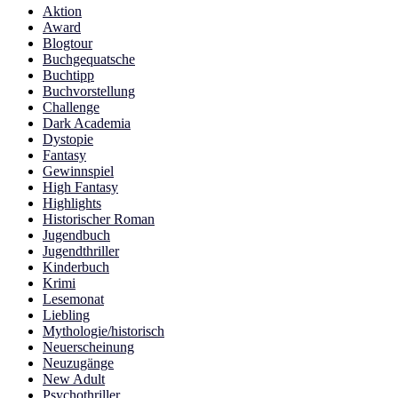
Aktion
Award
Blogtour
Buchgequatsche
Buchtipp
Buchvorstellung
Challenge
Dark Academia
Dystopie
Fantasy
Gewinnspiel
High Fantasy
Highlights
Historischer Roman
Jugendbuch
Jugendthriller
Kinderbuch
Krimi
Lesemonat
Liebling
Mythologie/historisch
Neuerscheinung
Neuzugänge
New Adult
Psychothriller