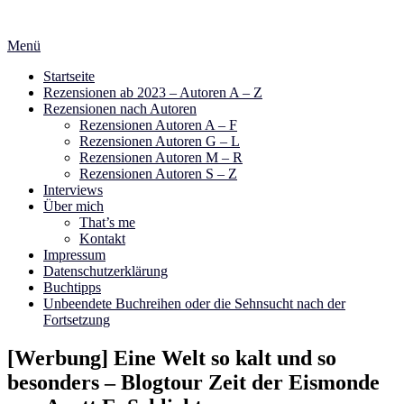
Zum
Inhalt
Menü
springen
Startseite
Rezensionen ab 2023 – Autoren A – Z
Rezensionen nach Autoren
Rezensionen Autoren A – F
Rezensionen Autoren G – L
Rezensionen Autoren M – R
Rezensionen Autoren S – Z
Interviews
Über mich
That’s me
Kontakt
Impressum
Datenschutzerklärung
Buchtipps
Unbeendete Buchreihen oder die Sehnsucht nach der
Fortsetzung
[Werbung] Eine Welt so kalt und so
besonders – Blogtour Zeit der Eismonde