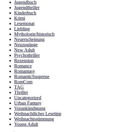
Jugendbuch
Jugendthriller
Kinderbuch
Krimi
Lesemonat
Liebling
Mythologie/historisch
Neuerscheinung
Neuzugänge
New Adult
Psychothriller
Rezension
Romance
Romantasy
RomanticSuspense
RomCom
TAG
Thriller
Uncategorized
Urban Fantasy
Vorankündigung
Weihnachtlicher Lesetipp
Weihnachtsstimmung
Young Adult