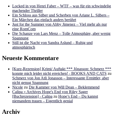
Locked in von Henri Faber – WTF – was für ein schwindelig
machender Thriller
Ein Schloss aus Silber und Scherben von Ariane L. Silbers –
Ein Märchen das einfach anders berührt
Just for the Summer von Abby Jimenez – Viel mehr als nur
eine RomCom
Die Schanze von Lars Menz – Tolle Atmosphäre, aber wenig
Spannung
Still ist die Nacht von Sandra Aslund – Ruhig und
atmosphärisch
Neueste Kommentare
[Kurz-Rezension] Krimi/ Auftakt *** Jónasson: Schmerz ***
konnte mich leider nicht erreichen! - BOOKS AND CATS
zu
Schmerz von Jon Atli Jonasson – Interessante Ermittler, aber
nicht genug Spannung
Nicole
zu
Die Kammer von Will Dean – Beklemmend
Calipa » Archives Hope's End von Riley Sager
[Buchrezension] - Calipa
zu
Hope’s End – Du kannst
niemandem trauen – Eigentlich genial
Archiv