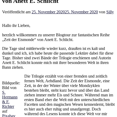
von Anett E. Schlicht
Veröffentlicht am
25. November 2020
25. November 2020
von
Silly
Hallo ihr Lieben,
herzlich willkommen zu unserer Blogtour zur fantastischen Reihe
„Zeit der Eismonde“ von Anett E. Schlicht.
Die Tage sind mittlerweile wieder kurz, draußen ist es kalt und
dunkel und ich, ich habe heute die passende Lektüre dabei für diese
Tage. Bisher sind zwei Bände der Trilogie erschienen und Autorin
Anett E. Schlicht konnte mich mit ihrer besonderen Welt in ihren
Bann ziehen.
Die Trilogie erzählt von einer fremden und zeitlich
fernen Welt, Aehdland. Die Zeit der Eismonde, eine
Bildquelle:
Zeit, in der der Winter über viele Mondzyklen
Bild von
bestehen bleibt, steht kurz bevor und über das Land
S.
ziehen immer mehr Eis und Schnee. Während man im
Hermann
ersten Band eher die Welt mit den unterschiedlichen
& F.
Facetten und den magischen Wesen kennenlernt, bleibt
Richter
es hier auch eher ruhig und unaufgeregt. Doch
auf
während des Lesens konnte ich diese Welt vor mir
Pixabay