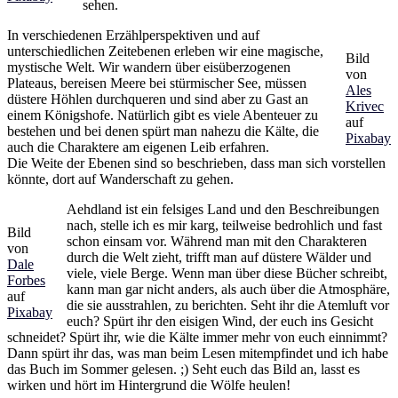
sehen.
In verschiedenen Erzählperspektiven und auf
unterschiedlichen Zeitebenen erleben wir eine magische,
Bild
mystische Welt. Wir wandern über eisüberzogenen
von
Plateaus, bereisen Meere bei stürmischer See, müssen
Ales
düstere Höhlen durchqueren und sind aber zu Gast an
Krivec
einem Königshofe. Natürlich gibt es viele Abenteuer zu
auf
bestehen und bei denen spürt man nahezu die Kälte, die
Pixabay
auch die Charaktere am eigenen Leib erfahren.
Die Weite der Ebenen sind so beschrieben, dass man sich vorstellen
könnte, dort auf Wanderschaft zu gehen.
Aehdland ist ein felsiges Land und den Beschreibungen
nach, stelle ich es mir karg, teilweise bedrohlich und fast
Bild
schon einsam vor. Während man mit den Charakteren
von
durch die Welt zieht, trifft man auf düstere Wälder und
Dale
viele, viele Berge. Wenn man über diese Bücher schreibt,
Forbes
kann man gar nicht anders, als auch über die Atmosphäre,
auf
die sie ausstrahlen, zu berichten. Seht ihr die Atemluft vor
Pixabay
euch? Spürt ihr den eisigen Wind, der euch ins Gesicht
schneidet? Spürt ihr, wie die Kälte immer mehr von euch einnimmt?
Dann spürt ihr das, was man beim Lesen mitempfindet und ich habe
das Buch im Sommer gelesen. ;) Seht euch das Bild an, lasst es
wirken und hört im Hintergrund die Wölfe heulen!