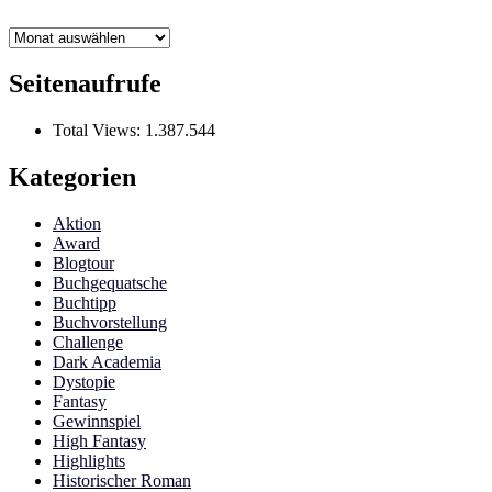
Archiv
Seitenaufrufe
Total Views:
1.387.544
Kategorien
Aktion
Award
Blogtour
Buchgequatsche
Buchtipp
Buchvorstellung
Challenge
Dark Academia
Dystopie
Fantasy
Gewinnspiel
High Fantasy
Highlights
Historischer Roman