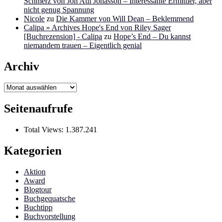
Schmerz von Jon Atli Jonasson – Interessante Ermittler, aber
nicht genug Spannung
Nicole
zu
Die Kammer von Will Dean – Beklemmend
Calipa » Archives Hope's End von Riley Sager
[Buchrezension] - Calipa
zu
Hope’s End – Du kannst
niemandem trauen – Eigentlich genial
Archiv
Archiv
Seitenaufrufe
Total Views:
1.387.241
Kategorien
Aktion
Award
Blogtour
Buchgequatsche
Buchtipp
Buchvorstellung