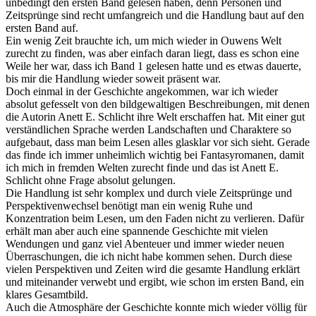
unbedingt den ersten Band gelesen haben, denn Personen und
Zeitsprünge sind recht umfangreich und die Handlung baut auf den
ersten Band auf.
Ein wenig Zeit brauchte ich, um mich wieder in Ouwens Welt
zurecht zu finden, was aber einfach daran liegt, dass es schon eine
Weile her war, dass ich Band 1 gelesen hatte und es etwas dauerte,
bis mir die Handlung wieder soweit präsent war.
Doch einmal in der Geschichte angekommen, war ich wieder
absolut gefesselt von den bildgewaltigen Beschreibungen, mit denen
die Autorin Anett E. Schlicht ihre Welt erschaffen hat. Mit einer gut
verständlichen Sprache werden Landschaften und Charaktere so
aufgebaut, dass man beim Lesen alles glasklar vor sich sieht. Gerade
das finde ich immer unheimlich wichtig bei Fantasyromanen, damit
ich mich in fremden Welten zurecht finde und das ist Anett E.
Schlicht ohne Frage absolut gelungen.
Die Handlung ist sehr komplex und durch viele Zeitsprünge und
Perspektivenwechsel benötigt man ein wenig Ruhe und
Konzentration beim Lesen, um den Faden nicht zu verlieren. Dafür
erhält man aber auch eine spannende Geschichte mit vielen
Wendungen und ganz viel Abenteuer und immer wieder neuen
Überraschungen, die ich nicht habe kommen sehen. Durch diese
vielen Perspektiven und Zeiten wird die gesamte Handlung erklärt
und miteinander verwebt und ergibt, wie schon im ersten Band, ein
klares Gesamtbild.
Auch die Atmosphäre der Geschichte konnte mich wieder völlig für