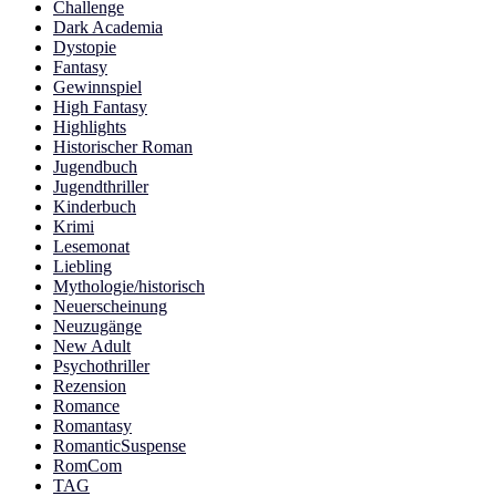
Challenge
Dark Academia
Dystopie
Fantasy
Gewinnspiel
High Fantasy
Highlights
Historischer Roman
Jugendbuch
Jugendthriller
Kinderbuch
Krimi
Lesemonat
Liebling
Mythologie/historisch
Neuerscheinung
Neuzugänge
New Adult
Psychothriller
Rezension
Romance
Romantasy
RomanticSuspense
RomCom
TAG