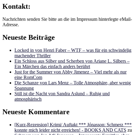
Kontakt:
Nachrichten senden Sie bitte an die im Impressum hinterlegte eMail-
Adresse.
Neueste Beiträge
Locked in von Henri Faber – WTF – was für ein schwindelig
machender Thriller
Ein Schloss aus Silber und Scherben von Ariane L. Silbers –
Ein Märchen das einfach anders berührt
Just for the Summer von Abby Jimenez – Viel mehr als nur
eine RomCom
Die Schanze von Lars Menz – Tolle Atmosphäre, aber wenig
Spannung
Still ist die Nacht von Sandra Aslund – Ruhig und
atmosphärisch
Neueste Kommentare
[Kurz-Rezension] Krimi/ Auftakt *** Jónasson: Schmerz ***
konnte mich leider nicht erreichen! - BOOKS AND CATS
zu