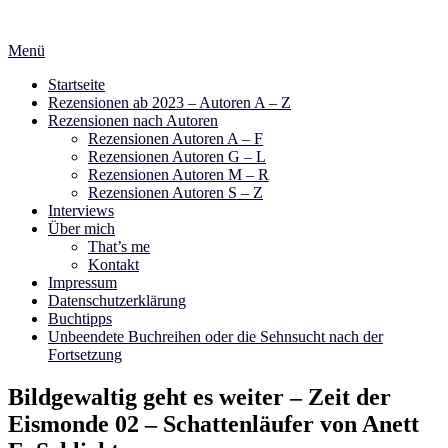
Zum
Inhalt
Menü
springen
Startseite
Rezensionen ab 2023 – Autoren A – Z
Rezensionen nach Autoren
Rezensionen Autoren A – F
Rezensionen Autoren G – L
Rezensionen Autoren M – R
Rezensionen Autoren S – Z
Interviews
Über mich
That’s me
Kontakt
Impressum
Datenschutzerklärung
Buchtipps
Unbeendete Buchreihen oder die Sehnsucht nach der
Fortsetzung
Bildgewaltig geht es weiter – Zeit der
Eismonde 02 – Schattenläufer von Anett