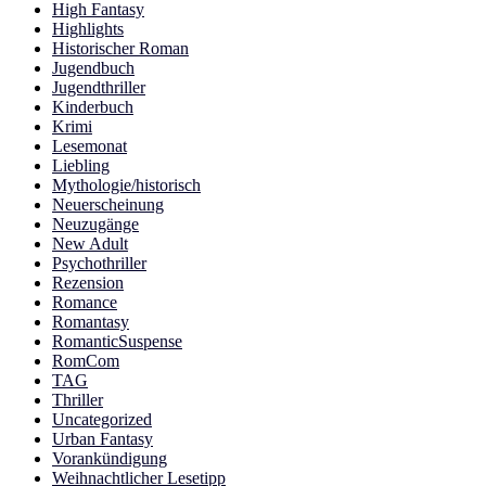
High Fantasy
Highlights
Historischer Roman
Jugendbuch
Jugendthriller
Kinderbuch
Krimi
Lesemonat
Liebling
Mythologie/historisch
Neuerscheinung
Neuzugänge
New Adult
Psychothriller
Rezension
Romance
Romantasy
RomanticSuspense
RomCom
TAG
Thriller
Uncategorized
Urban Fantasy
Vorankündigung
Weihnachtlicher Lesetipp