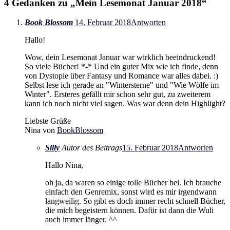
4 Gedanken zu „
Mein Lesemonat Januar 2018
“
Book Blossom
14. Februar 2018
Antworten
Hallo!
Wow, dein Lesemonat Januar war wirklich beeindruckend!
So viele Bücher! *-* Und ein guter Mix wie ich finde, denn
von Dystopie über Fantasy und Romance war alles dabei. :)
Selbst lese ich gerade an "Wintersterne" und "Wie Wölfe im
Winter". Ersteres gefällt mir schon sehr gut, zu zweiterem
kann ich noch nicht viel sagen. Was war denn dein Highlight?
Liebste Grüße
Nina von
BookBlossom
Silly
Autor des Beitrags
15. Februar 2018
Antworten
Hallo Nina,
oh ja, da waren so einige tolle Bücher bei. Ich brauche
einfach den Genremix, sonst wird es mir irgendwann
langweilig. So gibt es doch immer recht schnell Bücher,
die mich begeistern können. Dafür ist dann die Wuli
auch immer länger. ^^