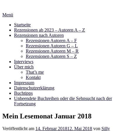
Zum
Inhalt
Menü
springen
Startseite
Rezensionen ab 2023 – Autoren A – Z
Rezensionen nach Autoren
Rezensionen Autoren A – F
Rezensionen Autoren G – L
Rezensionen Autoren M – R
Rezensionen Autoren S – Z
Interviews
Über mich
That’s me
Kontakt
Impressum
Datenschutzerklärung
Buchtipps
Unbeendete Buchreihen oder die Sehnsucht nach der
Fortsetzung
Mein Lesemonat Januar 2018
Veröffentlicht am
14. Februar 2018
12. Mai 2018
von
Silly