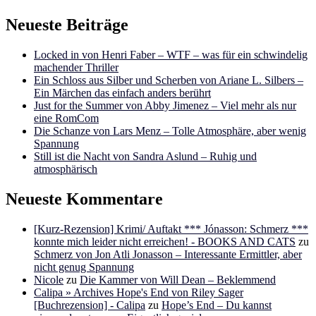
Neueste Beiträge
Locked in von Henri Faber – WTF – was für ein schwindelig
machender Thriller
Ein Schloss aus Silber und Scherben von Ariane L. Silbers –
Ein Märchen das einfach anders berührt
Just for the Summer von Abby Jimenez – Viel mehr als nur
eine RomCom
Die Schanze von Lars Menz – Tolle Atmosphäre, aber wenig
Spannung
Still ist die Nacht von Sandra Aslund – Ruhig und
atmosphärisch
Neueste Kommentare
[Kurz-Rezension] Krimi/ Auftakt *** Jónasson: Schmerz ***
konnte mich leider nicht erreichen! - BOOKS AND CATS
zu
Schmerz von Jon Atli Jonasson – Interessante Ermittler, aber
nicht genug Spannung
Nicole
zu
Die Kammer von Will Dean – Beklemmend
Calipa » Archives Hope's End von Riley Sager
[Buchrezension] - Calipa
zu
Hope’s End – Du kannst