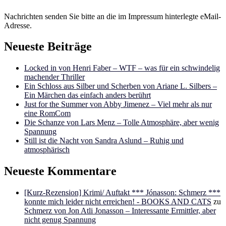
Nachrichten senden Sie bitte an die im Impressum hinterlegte eMail-
Adresse.
Neueste Beiträge
Locked in von Henri Faber – WTF – was für ein schwindelig
machender Thriller
Ein Schloss aus Silber und Scherben von Ariane L. Silbers –
Ein Märchen das einfach anders berührt
Just for the Summer von Abby Jimenez – Viel mehr als nur
eine RomCom
Die Schanze von Lars Menz – Tolle Atmosphäre, aber wenig
Spannung
Still ist die Nacht von Sandra Aslund – Ruhig und
atmosphärisch
Neueste Kommentare
[Kurz-Rezension] Krimi/ Auftakt *** Jónasson: Schmerz ***
konnte mich leider nicht erreichen! - BOOKS AND CATS
zu
Schmerz von Jon Atli Jonasson – Interessante Ermittler, aber
nicht genug Spannung