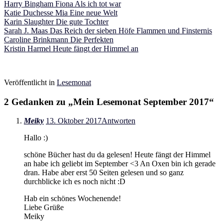
Harry Bingham Fiona Als ich tot war
Katie Duchesse Mia Eine neue Welt
Karin Slaughter Die gute Tochter
Sarah J. Maas Das Reich der sieben Höfe Flammen und Finsternis
Caroline Brinkmann Die Perfekten
Kristin Harmel Heute fängt der Himmel an
Veröffentlicht in
Lesemonat
2 Gedanken zu „
Mein Lesemonat September 2017
“
Meiky
13. Oktober 2017
Antworten
Hallo :)
schöne Bücher hast du da gelesen! Heute fängt der Himmel
an habe ich geliebt im September <3 An Oxen bin ich gerade
dran. Habe aber erst 50 Seiten gelesen und so ganz
durchblicke ich es noch nicht :D
Hab ein schönes Wochenende!
Liebe Grüße
Meiky