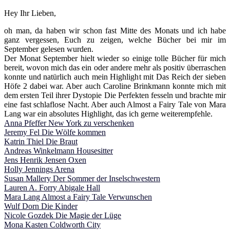
Hey Ihr Lieben,
oh man, da haben wir schon fast Mitte des Monats und ich habe
ganz vergessen, Euch zu zeigen, welche Bücher bei mir im
September gelesen wurden.
Der Monat September hielt wieder so einige tolle Bücher für mich
bereit, wovon mich das ein oder andere mehr als positiv überraschen
konnte und natürlich auch mein Highlight mit Das Reich der sieben
Höfe 2 dabei war. Aber auch Caroline Brinkmann konnte mich mit
dem ersten Teil ihrer Dystopie Die Perfekten fesseln und brachte mir
eine fast schlaflose Nacht. Aber auch Almost a Fairy Tale von Mara
Lang war ein absolutes Highlight, das ich gerne weiterempfehle.
Anna Pfeffer New York zu verschenken
Jeremy Fel Die Wölfe kommen
Katrin Thiel Die Braut
Andreas Winkelmann Housesitter
Jens Henrik Jensen Oxen
Holly Jennings Arena
Susan Mallery Der Sommer der Inselschwestern
Lauren A. Forry Abigale Hall
Mara Lang Almost a Fairy Tale Verwunschen
Wulf Dorn Die Kinder
Nicole Gozdek Die Magie der Lüge
Mona Kasten Coldworth City