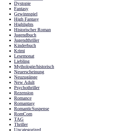
Dystopie
Fantasy
Gewinnspiel
High Fantasy
Highlights
Historischer Roman
Jugendbuch
Jugendthriller
Kinderbuch
Krimi
Lesemonat
Liebling
Mythologie/historisch
Neuerscheinung
Neuzugänge
New Adult
Psychothriller
Rezension
Romance
Romantasy
RomanticSuspense
RomCom
TAG
Thriller
Uncategorized