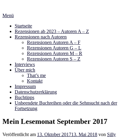
Zum
Inhalt
Menü
springen
Startseite
Rezensionen ab 2023 – Autoren A – Z
Rezensionen nach Autoren
Rezensionen Autoren A – F
Rezensionen Autoren G – L
Rezensionen Autoren M – R
Rezensionen Autoren S – Z
Interviews
Über mich
That’s me
Kontakt
Impressum
Datenschutzerklärung
Buchtipps
Unbeendete Buchreihen oder die Sehnsucht nach der
Fortsetzung
Mein Lesemonat September 2017
Veröffentlicht am
13. Oktober 2017
13. Mai 2018
von
Silly