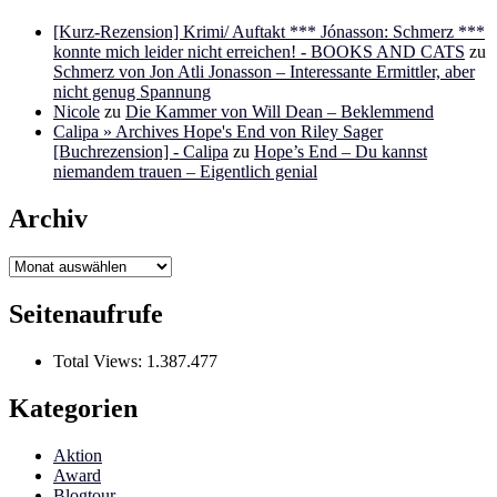
[Kurz-Rezension] Krimi/ Auftakt *** Jónasson: Schmerz ***
konnte mich leider nicht erreichen! - BOOKS AND CATS
zu
Schmerz von Jon Atli Jonasson – Interessante Ermittler, aber
nicht genug Spannung
Nicole
zu
Die Kammer von Will Dean – Beklemmend
Calipa » Archives Hope's End von Riley Sager
[Buchrezension] - Calipa
zu
Hope’s End – Du kannst
niemandem trauen – Eigentlich genial
Archiv
Archiv
Seitenaufrufe
Total Views:
1.387.477
Kategorien
Aktion
Award
Blogtour