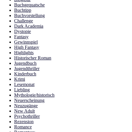
Buchgequatsche
Buchtipp
Buchvorstellung
Challenge
Dark Academia
Dystopie
Fantasy
Gewinnspiel
High Fantasy
Highlights
Historischer Roman
Jugendbuch
Jugendthriller
Kinderbuch
Krimi
Lesemonat
Liebling
Mythologie/historisch
Neuerscheinung
Neuzugänge
New Adult
Psychothriller
Rezension
Romance