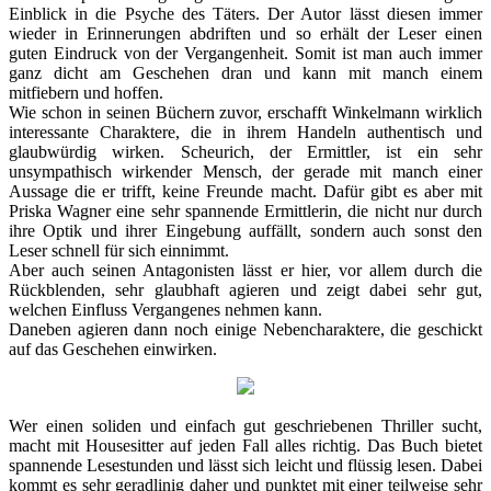
Einblick in die Psyche des Täters. Der Autor lässt diesen immer
wieder in Erinnerungen abdriften und so erhält der Leser einen
guten Eindruck von der Vergangenheit. Somit ist man auch immer
ganz dicht am Geschehen dran und kann mit manch einem
mitfiebern und hoffen.
Wie schon in seinen Büchern zuvor, erschafft Winkelmann wirklich
interessante Charaktere, die in ihrem Handeln authentisch und
glaubwürdig wirken. Scheurich, der Ermittler, ist ein sehr
unsympathisch wirkender Mensch, der gerade mit manch einer
Aussage die er trifft, keine Freunde macht. Dafür gibt es aber mit
Priska Wagner eine sehr spannende Ermittlerin, die nicht nur durch
ihre Optik und ihrer Eingebung auffällt, sondern auch sonst den
Leser schnell für sich einnimmt.
Aber auch seinen Antagonisten lässt er hier, vor allem durch die
Rückblenden, sehr glaubhaft agieren und zeigt dabei sehr gut,
welchen Einfluss Vergangenes nehmen kann.
Daneben agieren dann noch einige Nebencharaktere, die geschickt
auf das Geschehen einwirken.
Wer einen soliden und einfach gut geschriebenen Thriller sucht,
macht mit Housesitter auf jeden Fall alles richtig. Das Buch bietet
spannende Lesestunden und lässt sich leicht und flüssig lesen. Dabei
kommt es sehr geradlinig daher und punktet mit einer teilweise sehr