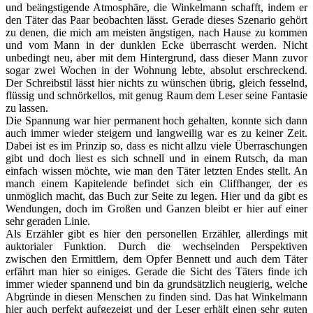
und beängstigende Atmosphäre, die Winkelmann schafft, indem er
den Täter das Paar beobachten lässt. Gerade dieses Szenario gehört
zu denen, die mich am meisten ängstigen, nach Hause zu kommen
und vom Mann in der dunklen Ecke überrascht werden. Nicht
unbedingt neu, aber mit dem Hintergrund, dass dieser Mann zuvor
sogar zwei Wochen in der Wohnung lebte, absolut erschreckend.
Der Schreibstil lässt hier nichts zu wünschen übrig, gleich fesselnd,
flüssig und schnörkellos, mit genug Raum dem Leser seine Fantasie
zu lassen.
Die Spannung war hier permanent hoch gehalten, konnte sich dann
auch immer wieder steigern und langweilig war es zu keiner Zeit.
Dabei ist es im Prinzip so, dass es nicht allzu viele Überraschungen
gibt und doch liest es sich schnell und in einem Rutsch, da man
einfach wissen möchte, wie man den Täter letzten Endes stellt. An
manch einem Kapitelende befindet sich ein Cliffhanger, der es
unmöglich macht, das Buch zur Seite zu legen. Hier und da gibt es
Wendungen, doch im Großen und Ganzen bleibt er hier auf einer
sehr geraden Linie.
Als Erzähler gibt es hier den personellen Erzähler, allerdings mit
auktorialer Funktion. Durch die wechselnden Perspektiven
zwischen den Ermittlern, dem Opfer Bennett und auch dem Täter
erfährt man hier so einiges. Gerade die Sicht des Täters finde ich
immer wieder spannend und bin da grundsätzlich neugierig, welche
Abgründe in diesen Menschen zu finden sind. Das hat Winkelmann
hier auch perfekt aufgezeigt und der Leser erhält einen sehr guten