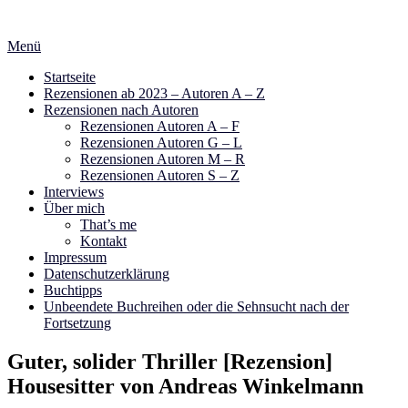
Zum
Inhalt
Menü
springen
Startseite
Rezensionen ab 2023 – Autoren A – Z
Rezensionen nach Autoren
Rezensionen Autoren A – F
Rezensionen Autoren G – L
Rezensionen Autoren M – R
Rezensionen Autoren S – Z
Interviews
Über mich
That’s me
Kontakt
Impressum
Datenschutzerklärung
Buchtipps
Unbeendete Buchreihen oder die Sehnsucht nach der
Fortsetzung
Guter, solider Thriller [Rezension]
Housesitter von Andreas Winkelmann