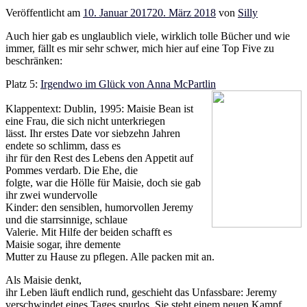
Veröffentlicht am
10. Januar 2017
20. März 2018
von
Silly
Auch hier gab es unglaublich viele, wirklich tolle Bücher und wie
immer, fällt es mir sehr schwer, mich hier auf eine Top Five zu
beschränken:
Platz 5:
Irgendwo im Glück von Anna McPartlin
Klappentext: Dublin, 1995: Maisie Bean ist
eine Frau, die sich nicht unterkriegen
lässt. Ihr erstes Date vor siebzehn Jahren
endete so schlimm, dass es
ihr für den Rest des Lebens den Appetit auf
Pommes verdarb. Die Ehe, die
folgte, war die Hölle für Maisie, doch sie gab
ihr zwei wundervolle
Kinder: den sensiblen, humorvollen Jeremy
und die starrsinnige, schlaue
Valerie. Mit Hilfe der beiden schafft es
Maisie sogar, ihre demente
Mutter zu Hause zu pflegen. Alle packen mit an.
Als Maisie denkt,
ihr Leben läuft endlich rund, geschieht das Unfassbare: Jeremy
verschwindet eines Tages spurlos. Sie steht einem neuen Kampf