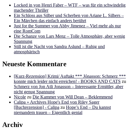
Locked in von Henri Faber – WTF – was für ein schwindelig
machender Thriller
Ein Schloss aus Silber und Scherben von Ariane L. Silbers –
Ein Märchen das einfach anders berührt
Just for the Summer von Abby Jimenez – Viel mehr als nur
eine RomCom
Die Schanze von Lars Menz – Tolle Atmosphäre, aber wenig
Spannung
Still ist die Nacht von Sandra Aslund – Ruhig und
atmosphärisch
Neueste Kommentare
[Kurz-Rezension] Krimi/ Auftakt *** Jónasson: Schmerz ***
konnte mich leider nicht erreichen! - BOOKS AND CATS
zu
Schmerz von Jon Atli Jonasson – Interessante Ermittler, aber
nicht genug Spannung
Nicole
zu
Die Kammer von Will Dean – Beklemmend
Calipa » Archives Hope's End von Riley Sager
[Buchrezension] - Calipa
zu
Hope’s End – Du kannst
niemandem trauen – Eigentlich genial
Archiv