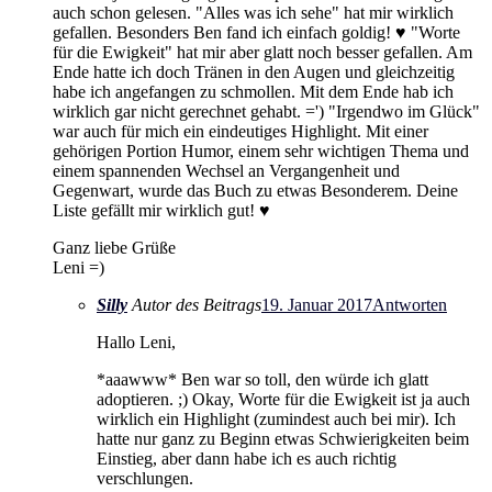
auch schon gelesen. "Alles was ich sehe" hat mir wirklich
gefallen. Besonders Ben fand ich einfach goldig! ♥ "Worte
für die Ewigkeit" hat mir aber glatt noch besser gefallen. Am
Ende hatte ich doch Tränen in den Augen und gleichzeitig
habe ich angefangen zu schmollen. Mit dem Ende hab ich
wirklich gar nicht gerechnet gehabt. =') "Irgendwo im Glück"
war auch für mich ein eindeutiges Highlight. Mit einer
gehörigen Portion Humor, einem sehr wichtigen Thema und
einem spannenden Wechsel an Vergangenheit und
Gegenwart, wurde das Buch zu etwas Besonderem. Deine
Liste gefällt mir wirklich gut! ♥
Ganz liebe Grüße
Leni =)
Silly
Autor des Beitrags
19. Januar 2017
Antworten
Hallo Leni,
*aaawww* Ben war so toll, den würde ich glatt
adoptieren. ;) Okay, Worte für die Ewigkeit ist ja auch
wirklich ein Highlight (zumindest auch bei mir). Ich
hatte nur ganz zu Beginn etwas Schwierigkeiten beim
Einstieg, aber dann habe ich es auch richtig
verschlungen.