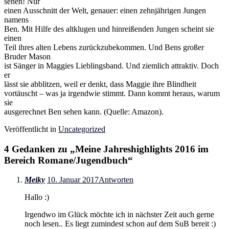
sehen! Nur
einen Ausschnitt der Welt, genauer: einen zehnjährigen Jungen
namens
Ben. Mit Hilfe des altklugen und hinreißenden Jungen scheint sie
einen
Teil ihres alten Lebens zurückzubekommen. Und Bens großer
Bruder Mason
ist Sänger in Maggies Lieblingsband. Und ziemlich attraktiv. Doch
er
lässt sie abblitzen, weil er denkt, dass Maggie ihre Blindheit
vortäuscht – was ja irgendwie stimmt. Dann kommt heraus, warum
sie
ausgerechnet Ben sehen kann. (Quelle: Amazon).
Veröffentlicht in
Uncategorized
4 Gedanken zu „
Meine Jahreshighlights 2016 im
Bereich Romane/Jugendbuch
“
Meiky
10. Januar 2017
Antworten
Hallo :)
Irgendwo im Glück möchte ich in nächster Zeit auch gerne
noch lesen.. Es liegt zumindest schon auf dem SuB bereit :)