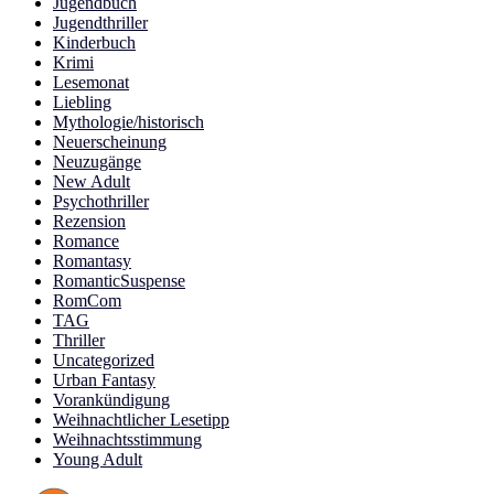
Jugendbuch
Jugendthriller
Kinderbuch
Krimi
Lesemonat
Liebling
Mythologie/historisch
Neuerscheinung
Neuzugänge
New Adult
Psychothriller
Rezension
Romance
Romantasy
RomanticSuspense
RomCom
TAG
Thriller
Uncategorized
Urban Fantasy
Vorankündigung
Weihnachtlicher Lesetipp
Weihnachtsstimmung
Young Adult