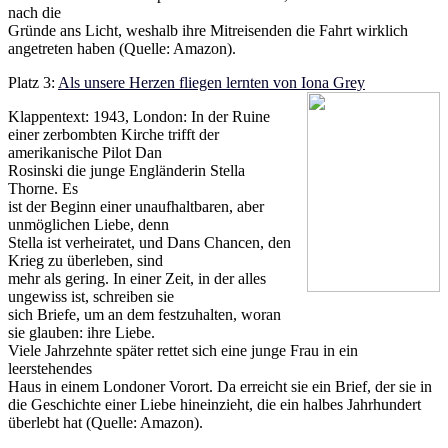
nach die
Gründe ans Licht, weshalb ihre Mitreisenden die Fahrt wirklich
angetreten haben (Quelle: Amazon).
Platz 3:
Als unsere Herzen fliegen lernten von Iona Grey
Klappentext: 1943, London: In der Ruine
einer zerbombten Kirche trifft der
amerikanische Pilot Dan
Rosinski die junge Engländerin Stella
Thorne. Es
ist der Beginn einer unaufhaltbaren, aber
unmöglichen Liebe, denn
Stella ist verheiratet, und Dans Chancen, den
Krieg zu überleben, sind
mehr als gering. In einer Zeit, in der alles
ungewiss ist, schreiben sie
sich Briefe, um an dem festzuhalten, woran
sie glauben: ihre Liebe.
Viele Jahrzehnte später rettet sich eine junge Frau in ein
leerstehendes
Haus in einem Londoner Vorort. Da erreicht sie ein Brief, der sie in
die Geschichte einer Liebe hineinzieht, die ein halbes Jahrhundert
überlebt hat (Quelle: Amazon).