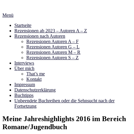
Zum
Inhalt
Menü
springen
Startseite
Rezensionen ab 2023 – Autoren A – Z
Rezensionen nach Autoren
Rezensionen Autoren A – F
Rezensionen Autoren G – L
Rezensionen Autoren M – R
Rezensionen Autoren S – Z
Interviews
Über mich
That’s me
Kontakt
Impressum
Datenschutzerklärung
Buchtipps
Unbeendete Buchreihen oder die Sehnsucht nach der
Fortsetzung
Meine Jahreshighlights 2016 im Bereich
Romane/Jugendbuch