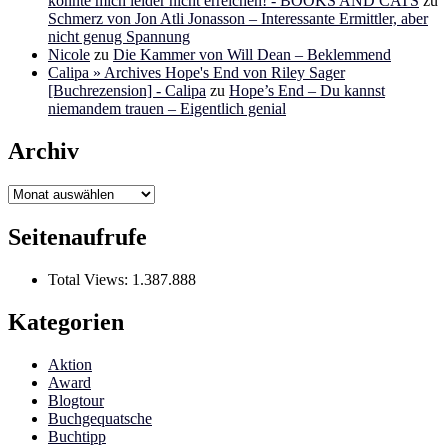
konnte mich leider nicht erreichen! - BOOKS AND CATS
zu
Schmerz von Jon Atli Jonasson – Interessante Ermittler, aber
nicht genug Spannung
Nicole
zu
Die Kammer von Will Dean – Beklemmend
Calipa » Archives Hope's End von Riley Sager
[Buchrezension] - Calipa
zu
Hope’s End – Du kannst
niemandem trauen – Eigentlich genial
Archiv
Archiv
Seitenaufrufe
Total Views:
1.387.888
Kategorien
Aktion
Award
Blogtour
Buchgequatsche
Buchtipp