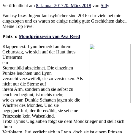
Veröffentlicht am
8. Januar 2017
20. März 2018
von
Silly
Fantasy bzw. Jugendfantasybücher sind 2016 sehr viele bei mir
eingezogen und es waren so einige richtig gute Geschichten dabei.
Meine Top Five:
Platz 5:
Mondprinzessin von Ava Reed
Klappentext: Lynn bemerkt an ihrem
Geburtstag, wie sich auf der Haut ihres
Unterarms
ein
Sternenbild abzeichnet. Die einzelnen
Punkte leuchten und Lynn
versucht verzweifelt, sie zu verstecken. Als
nicht nur die Sterne auf
ihrem Arm, sondern auch sie selbst zu
leuchten beginnt, ist nichts mehr,
wie es war. Dunkle Schatten jagen sie die
Wächter des Mondes. Und sie
begegnet Juri, der ihr erzählt, sie sei eine
Prinzessin kein Waisenkind.
Trotz Lynns Unglauben folgt sie dem Mondkrieger und stellt sich
ihren
Verfolgern. Juri verliebt sich in Lynn, doch sie ist einem Prinzen