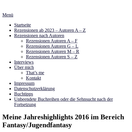
Zum
Inhalt
Menü
springen
Startseite
Rezensionen ab 2023 – Autoren A – Z
Rezensionen nach Autoren
Rezensionen Autoren A – F
Rezensionen Autoren G – L
Rezensionen Autoren M – R
Rezensionen Autoren S – Z
Interviews
Über mich
That’s me
Kontakt
Impressum
Datenschutzerklärung
Buchtipps
Unbeendete Buchreihen oder die Sehnsucht nach der
Fortsetzung
Meine Jahreshighlights 2016 im Bereich
Fantasy/Jugendfantasy