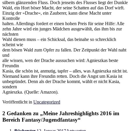
silbern glänzenden Fluss. Doch jenseits des Flusses liegt der Dunkle
Wald, ein Hort böser Macht, der seine Schatten auf das Dorf wirft.
Einzig der »Drache«, ein Zauberer, kann diese Macht unter
Kontrolle
halten. Allerdings fordert er einen hohen Preis für seine Hilfe: Alle
zehn Jahre wird ein junges Mädchen ausgewählt, das ihm bis zur
nächsten
Wahl dienen muss – ein Schicksal, das beinahe so schrecklich
scheint wie
dem bösen Wald zum Opfer zu fallen. Der Zeitpunkt der Wahl naht
und
alle wissen, wen der Drache aussuchen wird: Agnieszkas beste
Freundin
Kasia, die schön ist, anmutig, tapfer – alles, was Agnieszka nicht ist.
Niemand kann ihre Freundin retten. Doch die Angst um Kasia ist
unbegründet. Denn als der Drache kommt, wählt er nicht Kasia,
sondern
Agnieszka. (Quelle: Amazon).
Veröffentlicht in
Uncategorized
2 Gedanken zu „
Meine Jahreshighlights 2016 im
Bereich Fantasy/Jugendfantasy
“
Bücherstar
12. Januar 2017
Antworten