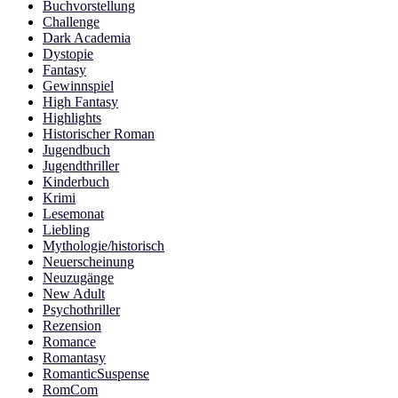
Buchvorstellung
Challenge
Dark Academia
Dystopie
Fantasy
Gewinnspiel
High Fantasy
Highlights
Historischer Roman
Jugendbuch
Jugendthriller
Kinderbuch
Krimi
Lesemonat
Liebling
Mythologie/historisch
Neuerscheinung
Neuzugänge
New Adult
Psychothriller
Rezension
Romance
Romantasy
RomanticSuspense
RomCom