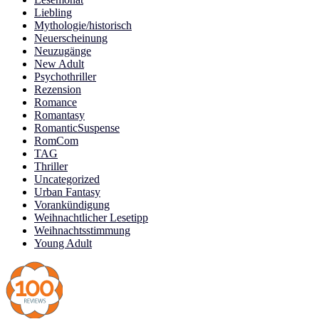
Liebling
Mythologie/historisch
Neuerscheinung
Neuzugänge
New Adult
Psychothriller
Rezension
Romance
Romantasy
RomanticSuspense
RomCom
TAG
Thriller
Uncategorized
Urban Fantasy
Vorankündigung
Weihnachtlicher Lesetipp
Weihnachtsstimmung
Young Adult