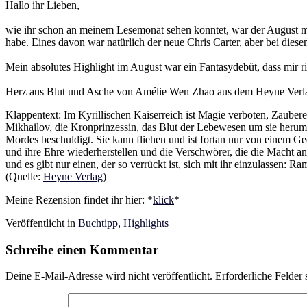
Hallo ihr Lieben,
wie ihr schon an meinem Lesemonat sehen konntet, war der August mit
habe. Eines davon war natürlich der neue Chris Carter, aber bei diese
Mein absolutes Highlight im August war ein Fantasydebüt, dass mir r
Herz aus Blut und Asche von Amélie Wen Zhao aus dem Heyne Verl
Klappentext: Im Kyrillischen Kaiserreich ist Magie verboten, Zauber
Mikhailov, die Kronprinzessin, das Blut der Lebewesen um sie herum
Mordes beschuldigt. Sie kann fliehen und ist fortan nur von einem 
und ihre Ehre wiederherstellen und die Verschwörer, die die Macht an 
und es gibt nur einen, der so verrückt ist, sich mit ihr einzulassen:
(Quelle:
Heyne Verlag
)
Meine Rezension findet ihr hier: *
klick
*
Veröffentlicht in
Buchtipp
,
Highlights
Schreibe einen Kommentar
Deine E-Mail-Adresse wird nicht veröffentlicht.
Erforderliche Felder 