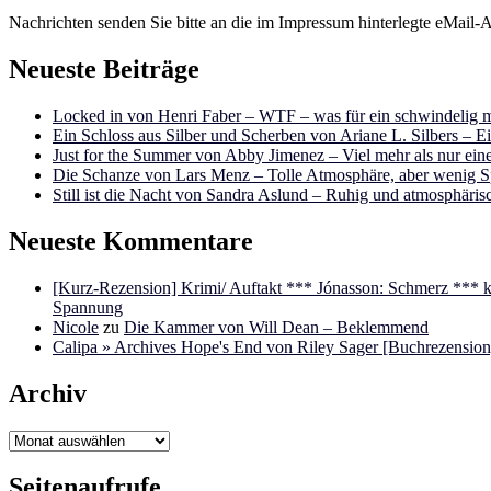
Nachrichten senden Sie bitte an die im Impressum hinterlegte eMail-A
Neueste Beiträge
Locked in von Henri Faber – WTF – was für ein schwindelig m
Ein Schloss aus Silber und Scherben von Ariane L. Silbers – E
Just for the Summer von Abby Jimenez – Viel mehr als nur e
Die Schanze von Lars Menz – Tolle Atmosphäre, aber wenig 
Still ist die Nacht von Sandra Aslund – Ruhig und atmosphäris
Neueste Kommentare
[Kurz-Rezension] Krimi/ Auftakt *** Jónasson: Schmerz ***
Spannung
Nicole
zu
Die Kammer von Will Dean – Beklemmend
Calipa » Archives Hope's End von Riley Sager [Buchrezension]
Archiv
Archiv
Seitenaufrufe