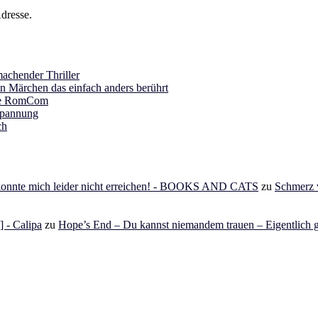
dresse.
achender Thriller
in Märchen das einfach anders berührt
ine RomCom
Spannung
ch
 konnte mich leider nicht erreichen! - BOOKS AND CATS
zu
Schmerz v
 - Calipa
zu
Hope’s End – Du kannst niemandem trauen – Eigentlich g