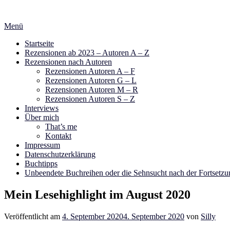
Zum
Inhalt
Menü
springen
Startseite
Rezensionen ab 2023 – Autoren A – Z
Rezensionen nach Autoren
Rezensionen Autoren A – F
Rezensionen Autoren G – L
Rezensionen Autoren M – R
Rezensionen Autoren S – Z
Interviews
Über mich
That’s me
Kontakt
Impressum
Datenschutzerklärung
Buchtipps
Unbeendete Buchreihen oder die Sehnsucht nach der Fortsetzu
Mein Lesehighlight im August 2020
Veröffentlicht am
4. September 2020
4. September 2020
von
Silly