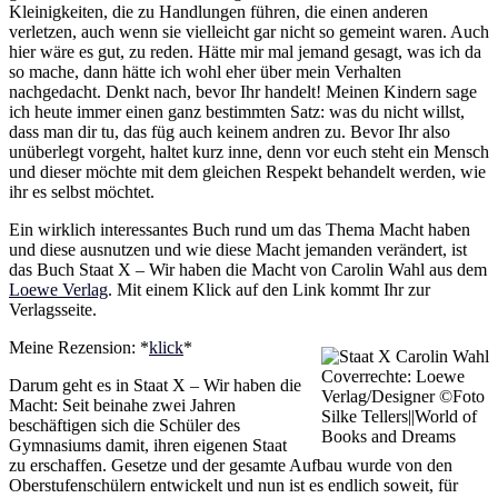
Kleinigkeiten, die zu Handlungen führen, die einen anderen
verletzen, auch wenn sie vielleicht gar nicht so gemeint waren. Auch
hier wäre es gut, zu reden. Hätte mir mal jemand gesagt, was ich da
so mache, dann hätte ich wohl eher über mein Verhalten
nachgedacht. Denkt nach, bevor Ihr handelt! Meinen Kindern sage
ich heute immer einen ganz bestimmten Satz: was du nicht willst,
dass man dir tu, das füg auch keinem andren zu. Bevor Ihr also
unüberlegt vorgeht, haltet kurz inne, denn vor euch steht ein Mensch
und dieser möchte mit dem gleichen Respekt behandelt werden, wie
ihr es selbst möchtet.
Ein wirklich interessantes Buch rund um das Thema Macht haben
und diese ausnutzen und wie diese Macht jemanden verändert, ist
das Buch Staat X – Wir haben die Macht von Carolin Wahl aus dem
Loewe Verlag
. Mit einem Klick auf den Link kommt Ihr zur
Verlagsseite.
Meine Rezension: *
klick
*
Coverrechte: Loewe
Darum geht es in Staat X – Wir haben die
Verlag/Designer ©Foto
Macht: Seit beinahe zwei Jahren
Silke Tellers||World of
beschäftigen sich die Schüler des
Books and Dreams
Gymnasiums damit, ihren eigenen Staat
zu erschaffen. Gesetze und der gesamte Aufbau wurde von den
Oberstufenschülern entwickelt und nun ist es endlich soweit, für