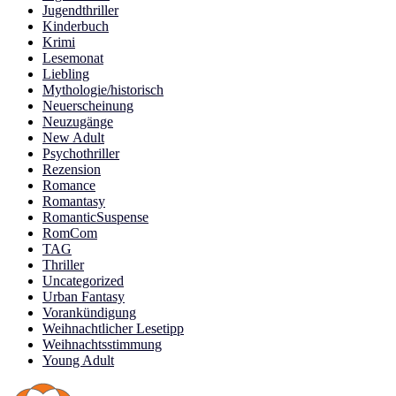
Jugendthriller
Kinderbuch
Krimi
Lesemonat
Liebling
Mythologie/historisch
Neuerscheinung
Neuzugänge
New Adult
Psychothriller
Rezension
Romance
Romantasy
RomanticSuspense
RomCom
TAG
Thriller
Uncategorized
Urban Fantasy
Vorankündigung
Weihnachtlicher Lesetipp
Weihnachtsstimmung
Young Adult