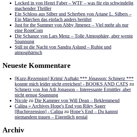
Locked in von Henri Faber – WTF – was für ein schwindelig
machender Thriller
Ein Schloss aus Silber und Scherben von Ariane L. Silbers –
Ein Märchen das einfach anders berührt
Just for the Summer von Abby Jimenez – Viel mehr als nur
eine RomCom
Die Schanze von Lars Menz – Tolle Atmosphäre, aber wenig
Spannung
Still ist die Nacht von Sandra Aslund – Ruhig und
atmosphärisch
Neueste Kommentare
[Kurz-Rezension] Krimi/ Auftakt *** Jónasson: Schmerz ***
konnte mich leider nicht erreichen! - BOOKS AND CATS
zu
Schmerz von Jon Atli Jonasson – Interessante Ermittler, aber
nicht genug Spannung
Nicole
zu
Die Kammer von Will Dean – Beklemmend
Calipa » Archives Hope's End von Riley Sager
[Buchrezension] - Calipa
zu
Hope’s End – Du kannst
niemandem trauen – Eigentlich genial
Archiv