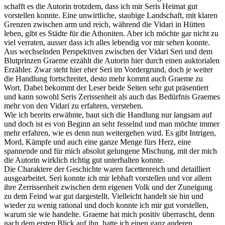
schafft es die Autorin trotzdem, dass ich mir Seris Heimat gut
vorstellen konnte. Eine unwirtliche, staubige Landschaft, mit klaren
Grenzen zwischen arm und reich, während die Vidari in Hütten
leben, gibt es Städte für die Athoniten. Aber ich möchte gar nicht zu
viel verraten, ausser dass ich alles lebendig vor mir sehen konnte.
Aus wechselnden Perspektiven zwischen der Vidari Seri und dem
Blutprinzen Graeme erzählt die Autorin hier durch einen auktorialen
Erzähler. Zwar steht hier eher Seri im Vordergrund, doch je weiter
die Handlung fortschreitet, desto mehr kommt auch Graeme zu
Wort. Dabei bekommt der Leser beide Seiten sehr gut präsentiert
und kann sowohl Seris Zerissenheit als auch das Bedürfnis Graemes
mehr von den Vidari zu erfahren, verstehen.
Wie ich bereits erwähnte, baut sich die Handlung nur langsam auf
und doch ist es von Beginn an sehr fesselnd und man möchte immer
mehr erfahren, wie es denn nun weitergehen wird. Es gibt Intrigen,
Mord, Kämpfe und auch eine ganze Menge fürs Herz, eine
spannende und für mich absolut gelungene Mischung, mit der mich
die Autorin wirklich richtig gut unterhalten konnte.
Die Charaktere der Geschichte waren facettenreich und detailliert
ausgearbeitet. Seri konnte ich mir lebhaft vorstellen und vor allem
ihre Zerrissenheit zwischen dem eigenen Volk und der Zuneigung
zu dem Feind war gut dargestellt. Vielleicht handelt sie hin und
wieder zu wenig rational und doch konnte ich mir gut vorstellen,
warum sie wie handelte. Graeme hat mich positiv überrascht, denn
nach dem ersten Blick auf ihn, hatte ich einen ganz anderen