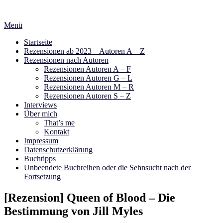
Zum
Inhalt
Menü
springen
Startseite
Rezensionen ab 2023 – Autoren A – Z
Rezensionen nach Autoren
Rezensionen Autoren A – F
Rezensionen Autoren G – L
Rezensionen Autoren M – R
Rezensionen Autoren S – Z
Interviews
Über mich
That’s me
Kontakt
Impressum
Datenschutzerklärung
Buchtipps
Unbeendete Buchreihen oder die Sehnsucht nach der
Fortsetzung
[Rezension] Queen of Blood – Die
Bestimmung von Jill Myles