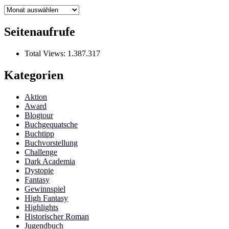
Archiv
Seitenaufrufe
Total Views:
1.387.317
Kategorien
Aktion
Award
Blogtour
Buchgequatsche
Buchtipp
Buchvorstellung
Challenge
Dark Academia
Dystopie
Fantasy
Gewinnspiel
High Fantasy
Highlights
Historischer Roman
Jugendbuch