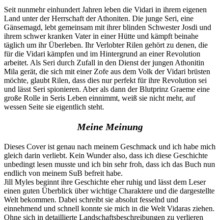
Seit nunmehr einhundert Jahren leben die Vidari in ihrem eigenen
Land unter der Herrschaft der Athoniten. Die junge Seri, eine
Gänsemagd, lebt gemeinsam mit ihrer blinden Schwester Josdi und
ihrem schwer kranken Vater in einer Hütte und kämpft beinahe
täglich um ihr Überleben. Ihr Verlobter Rilen gehört zu denen, die
für die Vidari kämpfen und im Hintergrund an einer Revolution
arbeitet. Als Seri durch Zufall in den Dienst der jungen Athonitin
Mila gerät, die sich mit einer Zofe aus dem Volk der Vidari brüsten
möchte, glaubt Rilen, dass dies nur perfekt für ihre Revolution sei
und lässt Seri spionieren. Aber als dann der Blutprinz Graeme eine
große Rolle in Seris Leben einnimmt, weiß sie nicht mehr, auf
wessen Seite sie eigentlich steht.
Meine Meinung
Dieses Cover ist genau nach meinem Geschmack und ich habe mich
gleich darin verliebt. Kein Wunder also, dass ich diese Geschichte
unbedingt lesen musste und ich bin sehr froh, dass ich das Buch nun
endlich von meinem SuB befreit habe.
Jill Myles beginnt ihre Geschichte eher ruhig und lässt dem Leser
einen guten Überblick über wichtige Charaktere und die dargestellte
Welt bekommen. Dabei schreibt sie absolut fesselnd und
einnehmend und schnell konnte sie mich in die Welt Vidaras ziehen.
Ohne sich in detaillierte Landschaftsbeschreibungen zu verlieren