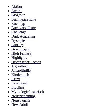
Aktion
Award
Blogtour
Buchgequatsche
Buchtipp
Buchvorstellung
Challenge
Dark Academia
Dystopie
Fantasy
Gewinnspiel
High Fantasy
Highlights
Historischer Roman
Jugendbuch
Jugendthriller
Kinderbuch
Krimi
Lesemonat
Liebling
Mythologie/historisch
Neuerscheinung
Neuzugänge
New Adult