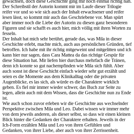
gewachsen, doch diese Geschichte ging mir noch einmal richtig nah.
Der Schreibstil der Autorin kommt mir im Laufe dieser Trilogie
reifer vor und so wie sich auch der Inhalt erwachsener und reifer
lesen lässt, so kommt mir auch das Geschriebene vor. Man spürt
aber immer noch die Liebe der Autorin zu diesen ganz besonderen
Figuren und sie schafft es auch hier, mich völlig mit ihren Worten zu
fesseln.
Der Inhalt hat mich sehr berührt, gerade das, was Mila in dieser
Geschichte erlebt, machte mich, auch aus persönlichen Gründen, tief
betroffen. Ich habe mit ihr richtig mitgeweint und mitgelitten und ich
kann hier nur sagen, dass Cara Mattea da das richtige Gespür für
diese Situation hat. Mir liefen hier durchaus mehrfach die Tränen,
denn ich konnte so gut nachempfinden wie Mila sich fühlt. Aber
auch sonst ist diese Geschicht einfach wieder sehr gut erzählt und
seien es die Momente aus dem Klinikalltag oder die privaten
Augenblicke, es las sich, als würde es die Charaktere wirklich
geben. Es fiel mir immer wieder schwer, das Buch zur Seite zu
legen, allein auch mit dem Wissen, dass die Geschichte nun zu Ende
ist.
Wie auch schon zuvor erleben wir die Geschichte aus wechselnder
Perspektive zwischen Mila und Leo. Dabei wissen wir immer mehr
von dem jeweils anderen, als dieser selbst, so dass wir einen kleinen
Blick hinter die Gedanken der Charaktere erhalten. Jeweils in der
Ich-Form erzählen Mila und Leo von ihren Gefühlen und
Gedanken, von ihrer Liebe, aber auch von ihrer Zerrissenheit.