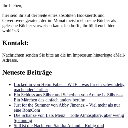
Ihr Lieben,
hier seid ihr auf der Seite eines absoluten Booknerds und
Coverlovers geraten, der im Monat meist mehr neue Bücher als
gelesene Bücher vorweisen kann. Ich hoffe, ihr fühlt euch hier
wohl! <3
Kontakt:
Nachrichten senden Sie bitte an die im Impressum hinterlegte eMail-
Adresse.
Neueste Beiträge
Locked in von Henri Faber – WTF – was für ein schwindelig
machender Thriller
Ein Schloss aus Silber und Scherben von Ariane L. Silbers –
Ein Märchen das einfach anders berührt
Just for the Summer von Abby Jimenez – Viel mehr als nur
eine RomCom
Die Schanze von Lars Menz – Tolle Atmosphäre, aber wenig
Spannung
Still ist die Nacht von Sandra Aslund – Ruhig und