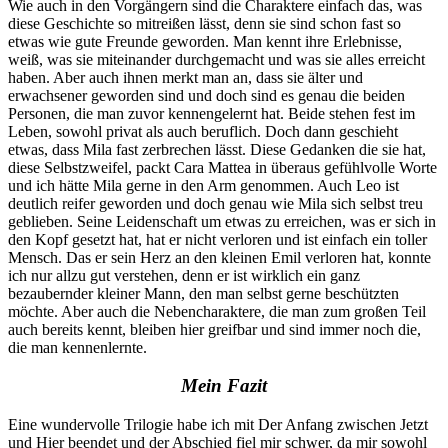
Wie auch in den Vorgängern sind die Charaktere einfach das, was
diese Geschichte so mitreißen lässt, denn sie sind schon fast so
etwas wie gute Freunde geworden. Man kennt ihre Erlebnisse,
weiß, was sie miteinander durchgemacht und was sie alles erreicht
haben. Aber auch ihnen merkt man an, dass sie älter und
erwachsener geworden sind und doch sind es genau die beiden
Personen, die man zuvor kennengelernt hat. Beide stehen fest im
Leben, sowohl privat als auch beruflich. Doch dann geschieht
etwas, dass Mila fast zerbrechen lässt. Diese Gedanken die sie hat,
diese Selbstzweifel, packt Cara Mattea in überaus gefühlvolle Worte
und ich hätte Mila gerne in den Arm genommen. Auch Leo ist
deutlich reifer geworden und doch genau wie Mila sich selbst treu
geblieben. Seine Leidenschaft um etwas zu erreichen, was er sich in
den Kopf gesetzt hat, hat er nicht verloren und ist einfach ein toller
Mensch. Das er sein Herz an den kleinen Emil verloren hat, konnte
ich nur allzu gut verstehen, denn er ist wirklich ein ganz
bezaubernder kleiner Mann, den man selbst gerne beschützten
möchte. Aber auch die Nebencharaktere, die man zum großen Teil
auch bereits kennt, bleiben hier greifbar und sind immer noch die,
die man kennenlernte.
Mein Fazit
Eine wundervolle Trilogie habe ich mit Der Anfang zwischen Jetzt
und Hier beendet und der Abschied fiel mir schwer, da mir sowohl