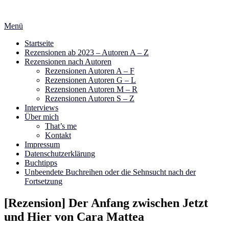
Zum
Inhalt
Menü
springen
Startseite
Rezensionen ab 2023 – Autoren A – Z
Rezensionen nach Autoren
Rezensionen Autoren A – F
Rezensionen Autoren G – L
Rezensionen Autoren M – R
Rezensionen Autoren S – Z
Interviews
Über mich
That’s me
Kontakt
Impressum
Datenschutzerklärung
Buchtipps
Unbeendete Buchreihen oder die Sehnsucht nach der
Fortsetzung
[Rezension] Der Anfang zwischen Jetzt
und Hier von Cara Mattea