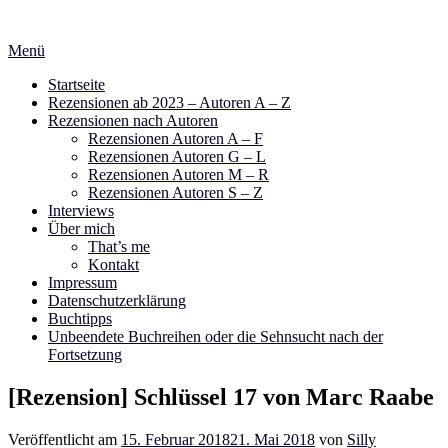
Zum
Inhalt
Menü
springen
Startseite
Rezensionen ab 2023 – Autoren A – Z
Rezensionen nach Autoren
Rezensionen Autoren A – F
Rezensionen Autoren G – L
Rezensionen Autoren M – R
Rezensionen Autoren S – Z
Interviews
Über mich
That’s me
Kontakt
Impressum
Datenschutzerklärung
Buchtipps
Unbeendete Buchreihen oder die Sehnsucht nach der
Fortsetzung
[Rezension] Schlüssel 17 von Marc Raabe
Veröffentlicht am
15. Februar 2018
21. Mai 2018
von
Silly