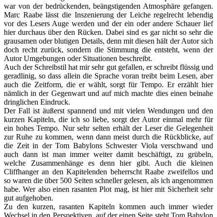
war von der bedrückenden, beängstigenden Atmosphäre gefangen.
Marc Raabe lässt die Inszenierung der Leiche regelrecht lebendig
vor des Lesers Auge werden und der ein oder andere Schauer lief
hier durchaus über den Rücken. Dabei sind es gar nicht so sehr die
grausamen oder blutigen Details, denn mit diesen hält der Autor sich
doch recht zurück, sondern die Stimmung die entsteht, wenn der
Autor Umgebungen oder Situationen beschreibt.
Auch der Schreibstil hat mir sehr gut gefallen, er schreibt flüssig und
geradlinig, so dass allein die Sprache voran treibt beim Lesen, aber
auch die Zeitform, die er wählt, sorgt für Tempo. Er erzählt hier
nämlich in der Gegenwart und auf mich machte dies einen beinahe
dringlichen Eindruck.
Der Fall ist äußerst spannend und mit vielen Wendungen und den
kurzen Kapiteln, die ich so liebe, sorgt der Autor einmal mehr für
ein hohes Tempo. Nur sehr selten erhält der Leser die Gelegenheit
zur Ruhe zu kommen, wenn dann meist durch die Rückblicke, auf
die Zeit in der Tom Babylons Schwester Viola verschwand und
auch dann ist man immer weiter damit beschäftigt, zu grübeln,
welche Zusammenhänge es denn hier gibt. Auch die kleinen
Cliffhanger an den Kapitelenden beherrscht Raabe zweifellos und
so waren die über 500 Seiten schneller gelesen, als ich angenommen
habe. Wer also einen rasanten Plot mag, ist hier mit Sicherheit sehr
gut aufgehoben.
Zu den kurzen, rasanten Kapiteln kommen auch immer wieder
Wechsel in den Perspektiven, auf der einen Seite steht Tom Babylon