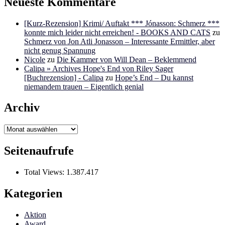
Neueste Kommentare
[Kurz-Rezension] Krimi/ Auftakt *** Jónasson: Schmerz ***
konnte mich leider nicht erreichen! - BOOKS AND CATS
zu
Schmerz von Jon Atli Jonasson – Interessante Ermittler, aber
nicht genug Spannung
Nicole
zu
Die Kammer von Will Dean – Beklemmend
Calipa » Archives Hope's End von Riley Sager
[Buchrezension] - Calipa
zu
Hope’s End – Du kannst
niemandem trauen – Eigentlich genial
Archiv
Archiv
Seitenaufrufe
Total Views:
1.387.417
Kategorien
Aktion
Award