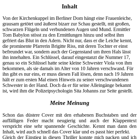
Inhalt
Von der Kirchenkuppel im Berliner Dom hängt eine Frauenleiche,
grausam getötet und äußerst bizarr zur Schau gestellt, mit großen,
schwarzen Flügeln und verbundenen Augen und Mund. Ermittler
Tom Babylon stösst zu den Ermittlungen hinzu und selbst ihm
gefriert das Blut in den Adern. Nicht nur, dass er die Leiche kennt,
die prominente Pfarrerin Brigitte Riss, mit deren Tochter er einst
befreundet war, sondern auch der Gegenstand um ihren Hals lässt
ihn innehalten. Ein Schlüssel, darauf eingestanzt die Nummer 17,
genau so ein Schlüssel hatte seine kleine Schwester Viola von ihm
bekommen, als sie damals im Alter von 10 Jahren verschwand. Für
ihn gibt es nur eins, er muss diesen Fall lösen, denn nach 19 Jahren
hält er zum ersten Mal einen Hinweis zu seiner verschwundenen
Schwester in der Hand. Doch da er für seine Alleingänge bekannt
ist, wird ihm die Polizeipsychologin Sita Johanns zur Seite gestellt.
Meine Meinung
Schon das düstere Cover mit den erhabenen Buchstaben und der
auffälligen Feder macht neugierig und auch der Klappentext
verspricht eine sehr spannende Geschichte. Kennt man dann den
Inhalt, wird auch schnell das Cover klar und es passt hier perfekt.
Gleich der Einstieg in diesen Thriller konnte mich packen und ich