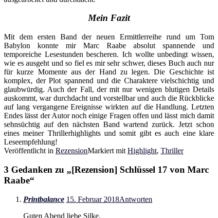
Mein Fazit
Mit dem ersten Band der neuen Ermittlerreihe rund um Tom
Babylon konnte mir Marc Raabe absolut spannende und
temporeiche Lesestunden bescheren. Ich wollte unbedingt wissen,
wie es ausgeht und so fiel es mir sehr schwer, dieses Buch auch nur
für kurze Momente aus der Hand zu legen. Die Geschichte ist
komplex, der Plot spannend und die Charaktere vielschichtig und
glaubwürdig. Auch der Fall, der mit nur wenigen blutigen Details
auskommt, war durchdacht und vorstellbar und auch die Rückblicke
auf lang vergangene Ereignisse wirkten auf die Handlung. Letzten
Endes lässt der Autor noch einige Fragen offen und lässt mich damit
sehnsüchtig auf den nächsten Band wartend zurück. Jetzt schon
eines meiner Thrillerhighlights und somit gibt es auch eine klare
Leseempfehlung!
Veröffentlicht in
Rezension
Markiert mit
Highlight
,
Thriller
3 Gedanken zu „
[Rezension] Schlüssel 17 von Marc
Raabe
“
Printbalance
15. Februar 2018
Antworten
Guten Abend liebe Silke,