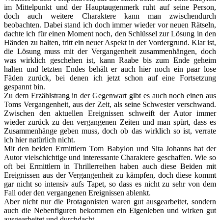
im Mittelpunkt und der Hauptaugenmerk ruht auf seine Person,
doch auch weitere Charaktere kann man zwischendurch
beobachten. Dabei stand ich doch immer wieder vor neuen Rätseln,
dachte ich für einen Moment noch, den Schlüssel zur Lösung in den
Händen zu halten, tritt ein neuer Aspekt in der Vordergrund. Klar ist,
die Lösung muss mit der Vergangenheit zusammenhängen, doch
was wirklich geschehen ist, kann Raabe bis zum Ende geheim
halten und letzten Endes behält er auch hier noch ein paar lose
Fäden zurück, bei denen ich jetzt schon auf eine Fortsetzung
gespannt bin.
Zu dem Erzählstrang in der Gegenwart gibt es auch noch einen aus
Toms Vergangenheit, aus der Zeit, als seine Schwester verschwand.
Zwischen den aktuellen Ereignissen schweift der Autor immer
wieder zurück zu den vergangenen Zeiten und man spürt, dass es
Zusammenhänge geben muss, doch ob das wirklich so ist, verrate
ich hier natürlich nicht.
Mit den beiden Ermittlern Tom Babylon und Sita Johanns hat der
Autor vielschichtige und interessante Charaktere geschaffen. Wie so
oft bei Ermittlern in Thrillerreihen haben auch diese Beiden mit
Ereignissen aus der Vergangenheit zu kämpfen, doch diese kommt
gar nicht so intensiv aufs Tapet, so dass es nicht zu sehr von dem
Fall oder den vergangenen Ereignissen ablenkt.
Aber nicht nur die Protagonisten waren gut ausgearbeitet, sondern
auch die Nebenfiguren bekommen ein Eigenleben und wirken gut
ausgearbeitet und durchdacht.