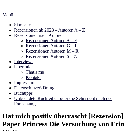
Zum
Inhalt
Menü
springen
Startseite
Rezensionen ab 2023 – Autoren A – Z
Rezensionen nach Autoren
Rezensionen Autoren A – F
Rezensionen Autoren G – L
Rezensionen Autoren M – R
Rezensionen Autoren S – Z
Interviews
Über mich
That’s me
Kontakt
Impressum
Datenschutzerklärung
Buchtipps
Unbeendete Buchreihen oder die Sehnsucht nach der
Fortsetzung
Hat mich positiv überrascht [Rezension]
Paper Princess Die Versuchung von Erin