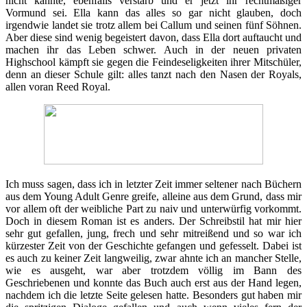
nicht kannte, ebenfalls verstarb und er jetzt ihr rechtmäßiger
Vormund sei. Ella kann das alles so gar nicht glauben, doch
irgendwie landet sie trotz allem bei Callum und seinen fünf Söhnen.
Aber diese sind wenig begeistert davon, dass Ella dort auftaucht und
machen ihr das Leben schwer. Auch in der neuen privaten
Highschool kämpft sie gegen die Feindeseligkeiten ihrer Mitschüler,
denn an dieser Schule gilt: alles tanzt nach den Nasen der Royals,
allen voran Reed Royal.
Ich muss sagen, dass ich in letzter Zeit immer seltener nach Büchern
aus dem Young Adult Genre greife, alleine aus dem Grund, dass mir
vor allem oft der weibliche Part zu naiv und unterwürfig vorkommt.
Doch in diesem Roman ist es anders. Der Schreibstil hat mir hier
sehr gut gefallen, jung, frech und sehr mitreißend und so war ich
kürzester Zeit von der Geschichte gefangen und gefesselt. Dabei ist
es auch zu keiner Zeit langweilig, zwar ahnte ich an mancher Stelle,
wie es ausgeht, war aber trotzdem völlig im Bann des
Geschriebenen und konnte das Buch auch erst aus der Hand legen,
nachdem ich die letzte Seite gelesen hatte. Besonders gut haben mir