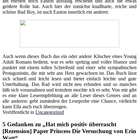
am ehesten noch Easton auffällig erscheint und auch die etwas
größere Rolle hat. Auch hier der zunächst knallharte, reiche und
schöne Bad Boy, ist auch Easton innerlich ein anderer.
Auch wenn dieses Buch das ein oder andere Klischee eines Young
Adult Romans bedient, war es sehr spritzig und voller Humor und
punktet mit einem tollen Schreibstil und einer sehr sympathischen
Protagonistin, die mir sehr ans Herz gewachsen ist. Das Buch lässt
sich schnell und leicht lesen und bietet einfach leichte und gute
Unterhaltung. Das Rad wird nicht neu erfunden und so manches
läßt sich vorausahnen und trotzdem mochte ich es sehr. Von mir gibt
es eine klare Leseempfehlung an alle Leser dieses Genres und an
alle anderen: gebt zumindest der Leseprobe eine Chance, vielleicht
kann Ella auch euch überzeugen.
Veröffentlicht in
Uncategorized
5 Gedanken zu „
Hat mich positiv überrascht
[Rezension] Paper Princess Die Versuchung von Erin
Watt
“