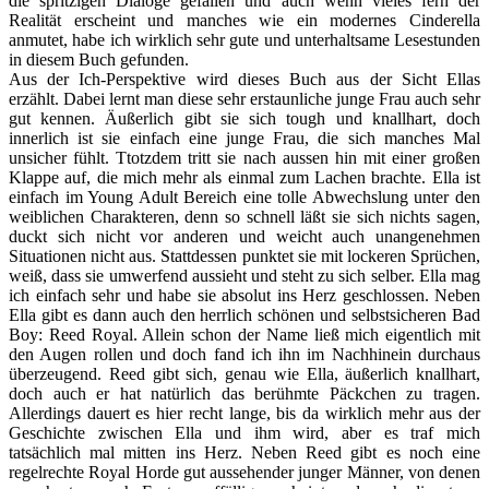
die spritzigen Dialoge gefallen und auch wenn vieles fern der
Realität erscheint und manches wie ein modernes Cinderella
anmutet, habe ich wirklich sehr gute und unterhaltsame Lesestunden
in diesem Buch gefunden.
Aus der Ich-Perspektive wird dieses Buch aus der Sicht Ellas
erzählt. Dabei lernt man diese sehr erstaunliche junge Frau auch sehr
gut kennen. Äußerlich gibt sie sich tough und knallhart, doch
innerlich ist sie einfach eine junge Frau, die sich manches Mal
unsicher fühlt. Ttotzdem tritt sie nach aussen hin mit einer großen
Klappe auf, die mich mehr als einmal zum Lachen brachte. Ella ist
einfach im Young Adult Bereich eine tolle Abwechslung unter den
weiblichen Charakteren, denn so schnell läßt sie sich nichts sagen,
duckt sich nicht vor anderen und weicht auch unangenehmen
Situationen nicht aus. Stattdessen punktet sie mit lockeren Sprüchen,
weiß, dass sie umwerfend aussieht und steht zu sich selber. Ella mag
ich einfach sehr und habe sie absolut ins Herz geschlossen. Neben
Ella gibt es dann auch den herrlich schönen und selbstsicheren Bad
Boy: Reed Royal. Allein schon der Name ließ mich eigentlich mit
den Augen rollen und doch fand ich ihn im Nachhinein durchaus
überzeugend. Reed gibt sich, genau wie Ella, äußerlich knallhart,
doch auch er hat natürlich das berühmte Päckchen zu tragen.
Allerdings dauert es hier recht lange, bis da wirklich mehr aus der
Geschichte zwischen Ella und ihm wird, aber es traf mich
tatsächlich mal mitten ins Herz. Neben Reed gibt es noch eine
regelrechte Royal Horde gut aussehender junger Männer, von denen