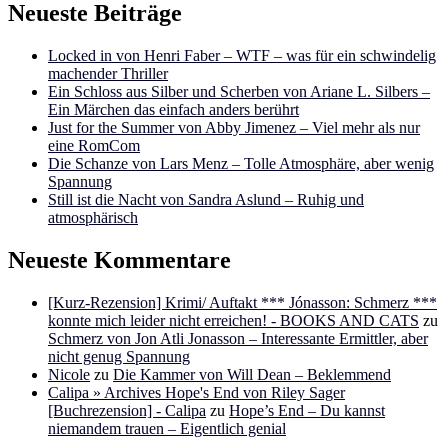
Neueste Beiträge
Locked in von Henri Faber – WTF – was für ein schwindelig
machender Thriller
Ein Schloss aus Silber und Scherben von Ariane L. Silbers –
Ein Märchen das einfach anders berührt
Just for the Summer von Abby Jimenez – Viel mehr als nur
eine RomCom
Die Schanze von Lars Menz – Tolle Atmosphäre, aber wenig
Spannung
Still ist die Nacht von Sandra Aslund – Ruhig und
atmosphärisch
Neueste Kommentare
[Kurz-Rezension] Krimi/ Auftakt *** Jónasson: Schmerz ***
konnte mich leider nicht erreichen! - BOOKS AND CATS
zu
Schmerz von Jon Atli Jonasson – Interessante Ermittler, aber
nicht genug Spannung
Nicole
zu
Die Kammer von Will Dean – Beklemmend
Calipa » Archives Hope's End von Riley Sager
[Buchrezension] - Calipa
zu
Hope’s End – Du kannst
niemandem trauen – Eigentlich genial