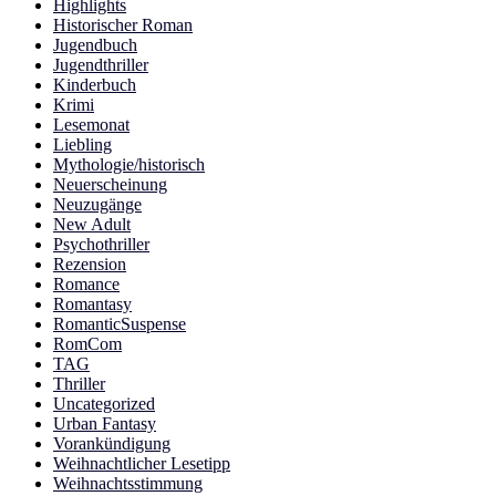
Highlights
Historischer Roman
Jugendbuch
Jugendthriller
Kinderbuch
Krimi
Lesemonat
Liebling
Mythologie/historisch
Neuerscheinung
Neuzugänge
New Adult
Psychothriller
Rezension
Romance
Romantasy
RomanticSuspense
RomCom
TAG
Thriller
Uncategorized
Urban Fantasy
Vorankündigung
Weihnachtlicher Lesetipp
Weihnachtsstimmung