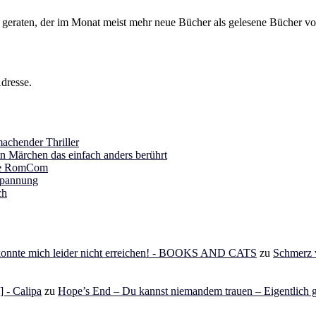
s geraten, der im Monat meist mehr neue Bücher als gelesene Bücher vor
dresse.
achender Thriller
in Märchen das einfach anders berührt
ine RomCom
Spannung
ch
 konnte mich leider nicht erreichen! - BOOKS AND CATS
zu
Schmerz v
 - Calipa
zu
Hope’s End – Du kannst niemandem trauen – Eigentlich g