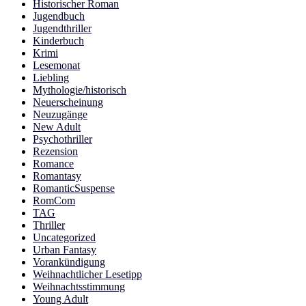
Historischer Roman
Jugendbuch
Jugendthriller
Kinderbuch
Krimi
Lesemonat
Liebling
Mythologie/historisch
Neuerscheinung
Neuzugänge
New Adult
Psychothriller
Rezension
Romance
Romantasy
RomanticSuspense
RomCom
TAG
Thriller
Uncategorized
Urban Fantasy
Vorankündigung
Weihnachtlicher Lesetipp
Weihnachtsstimmung
Young Adult