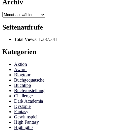
Archiv
Archiv
Seitenaufrufe
Total Views:
1.387.341
Kategorien
Aktion
Award
Blogtour
Buchgequatsche
Buchtipp
Buchvorstellung
Challenge
Dark Academia
Dystopie
Fantasy
Gewinnspiel
High Fantasy
Highlights