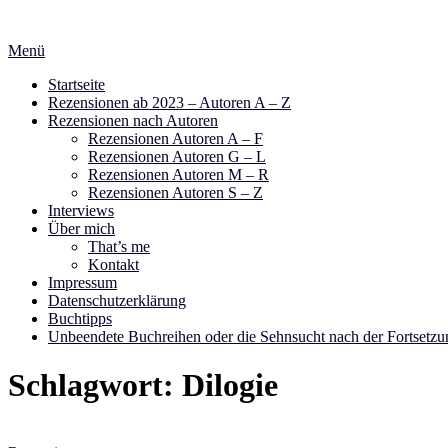
Zum
Inhalt
Menü
springen
Startseite
Rezensionen ab 2023 – Autoren A – Z
Rezensionen nach Autoren
Rezensionen Autoren A – F
Rezensionen Autoren G – L
Rezensionen Autoren M – R
Rezensionen Autoren S – Z
Interviews
Über mich
That’s me
Kontakt
Impressum
Datenschutzerklärung
Buchtipps
Unbeendete Buchreihen oder die Sehnsucht nach der Fortsetzu
Schlagwort:
Dilogie