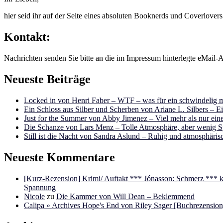
hier seid ihr auf der Seite eines absoluten Booknerds und Coverlover
Kontakt:
Nachrichten senden Sie bitte an die im Impressum hinterlegte eMail-A
Neueste Beiträge
Locked in von Henri Faber – WTF – was für ein schwindelig m
Ein Schloss aus Silber und Scherben von Ariane L. Silbers – E
Just for the Summer von Abby Jimenez – Viel mehr als nur e
Die Schanze von Lars Menz – Tolle Atmosphäre, aber wenig 
Still ist die Nacht von Sandra Aslund – Ruhig und atmosphäris
Neueste Kommentare
[Kurz-Rezension] Krimi/ Auftakt *** Jónasson: Schmerz ***
Spannung
Nicole
zu
Die Kammer von Will Dean – Beklemmend
Calipa » Archives Hope's End von Riley Sager [Buchrezension]