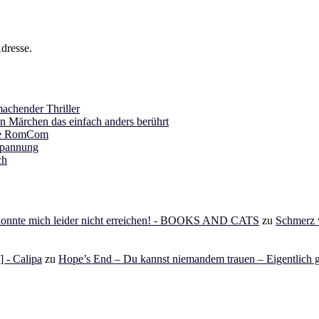
dresse.
achender Thriller
in Märchen das einfach anders berührt
ine RomCom
Spannung
ch
 konnte mich leider nicht erreichen! - BOOKS AND CATS
zu
Schmerz v
 - Calipa
zu
Hope’s End – Du kannst niemandem trauen – Eigentlich g