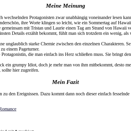
Meine Meinung
ch wechselnden Protagonisten zwar unabhängig voneinander lesen kann,
nderschön, ihre Worte klingen so leicht, wie ein Sommertag auf Hawaii 
ne gemeinsam mit Tristan und Laurie einen Tag am Strand von Hawaii v
insten Details erzählt bekommt, fühlt man sich trotzdem ein wenig, al
ine unglaublich starke Chemie zwischen den einzelnen Charakteren. Sei
zu einem Pageturner.
 Protagonistin, die man einfach ins Herz schließen muss. Sie bringt de
 Blick ein grumpy Idiot, doch je mehr man von ihm mitbekommt, desto me
sollte hier zugreifen.
Mein Fazit
in zu den Ereignissen. Dazu kommt dann noch dieser einfach fesselnde 
Romance