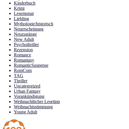
Kinderbuch
Krimi
Lesemonat
Liebling
Mythologie/historisch
Neuerscheinung
Neuzugänge
New Adult
Psychothriller
Rezension
Romance
Romantasy
RomanticSuspense
RomCom
TAG
Thriller
Uncategorized
Urban Fantasy
Vorankündigung
Weihnachtlicher Lesetipp
Weihnachtsstimmung
Young Adult