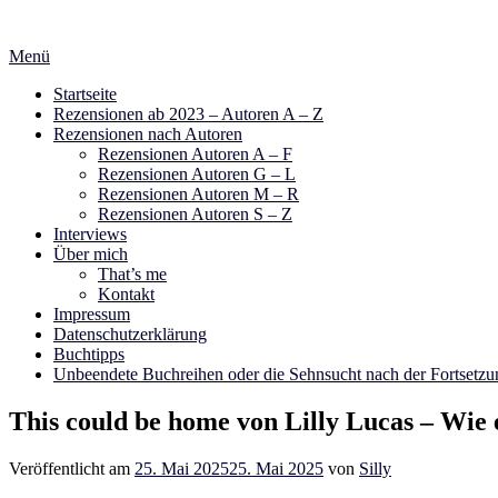
Zum
Inhalt
Menü
springen
Startseite
Rezensionen ab 2023 – Autoren A – Z
Rezensionen nach Autoren
Rezensionen Autoren A – F
Rezensionen Autoren G – L
Rezensionen Autoren M – R
Rezensionen Autoren S – Z
Interviews
Über mich
That’s me
Kontakt
Impressum
Datenschutzerklärung
Buchtipps
Unbeendete Buchreihen oder die Sehnsucht nach der Fortsetzu
This could be home von Lilly Lucas – Wie 
Veröffentlicht am
25. Mai 2025
25. Mai 2025
von
Silly