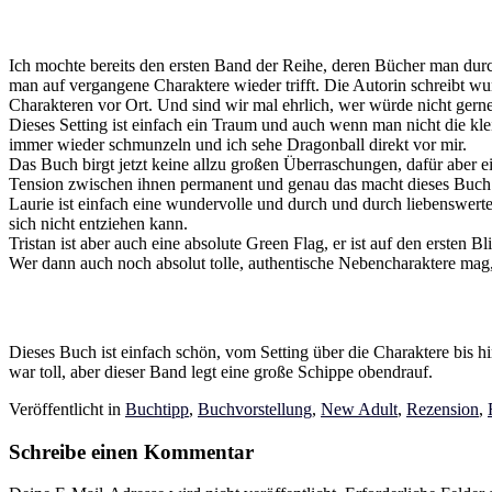
Ich mochte bereits den ersten Band der Reihe, deren Bücher man dur
man auf vergangene Charaktere wieder trifft. Die Autorin schreibt wu
Charakteren vor Ort. Und sind wir mal ehrlich, wer würde nicht ger
Dieses Setting ist einfach ein Traum und auch wenn man nicht die kle
immer wieder schmunzeln und ich sehe Dragonball direkt vor mir.
Das Buch birgt jetzt keine allzu großen Überraschungen, dafür aber e
Tension zwischen ihnen permanent und genau das macht dieses Buch 
Laurie ist einfach eine wundervolle und durch und durch liebenswerte
sich nicht entziehen kann.
Tristan ist aber auch eine absolute Green Flag, er ist auf den ersten
Wer dann auch noch absolut tolle, authentische Nebencharaktere mag, 
Dieses Buch ist einfach schön, vom Setting über die Charaktere bis h
war toll, aber dieser Band legt eine große Schippe obendrauf.
Veröffentlicht in
Buchtipp
,
Buchvorstellung
,
New Adult
,
Rezension
,
Schreibe einen Kommentar