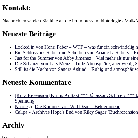
Kontakt:
Nachrichten senden Sie bitte an die im Impressum hinterlegte eMail-A
Neueste Beiträge
Locked in von Henri Faber – WTF – was für ein schwindelig m
Ein Schloss aus Silber und Scherben von Ariane L. Silbers – E
Just for the Summer von Abby Jimenez – Viel mehr als nur e
Die Schanze von Lars Menz – Tolle Atmosphäre, aber wenig 
Still ist die Nacht von Sandra Aslund – Ruhig und atmosphäris
Neueste Kommentare
[Kurz-Rezension] Krimi/ Auftakt *** Jónasson: Schmerz ***
Spannung
Nicole
zu
Die Kammer von Will Dean – Beklemmend
Calipa » Archives Hope's End von Riley Sager [Buchrezension]
Archiv
Archiv