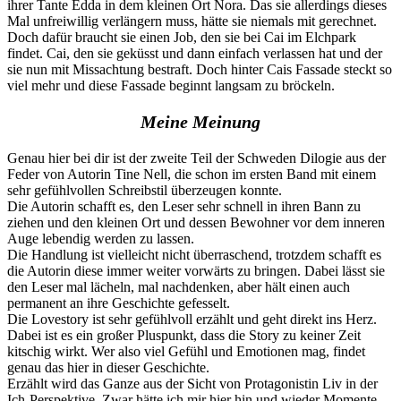
ihrer Tante Edda in dem kleinen Ort Nora. Das sie allerdings dieses
Mal unfreiwillig verlängern muss, hätte sie niemals mit gerechnet.
Doch dafür braucht sie einen Job, den sie bei Cai im Elchpark
findet. Cai, den sie geküsst und dann einfach verlassen hat und der
sie nun mit Missachtung bestraft. Doch hinter Cais Fassade steckt so
viel mehr und diese Fassade beginnt langsam zu bröckeln.
Meine Meinung
Genau hier bei dir ist der zweite Teil der Schweden Dilogie aus der
Feder von Autorin Tine Nell, die schon im ersten Band mit einem
sehr gefühlvollen Schreibstil überzeugen konnte.
Die Autorin schafft es, den Leser sehr schnell in ihren Bann zu
ziehen und den kleinen Ort und dessen Bewohner vor dem inneren
Auge lebendig werden zu lassen.
Die Handlung ist vielleicht nicht überraschend, trotzdem schafft es
die Autorin diese immer weiter vorwärts zu bringen. Dabei lässt sie
den Leser mal lächeln, mal nachdenken, aber hält einen auch
permanent an ihre Geschichte gefesselt.
Die Lovestory ist sehr gefühlvoll erzählt und geht direkt ins Herz.
Dabei ist es ein großer Pluspunkt, dass die Story zu keiner Zeit
kitschig wirkt. Wer also viel Gefühl und Emotionen mag, findet
genau das hier in dieser Geschichte.
Erzählt wird das Ganze aus der Sicht von Protagonistin Liv in der
Ich-Perspektive. Zwar hätte ich mir hier hin und wieder Momente