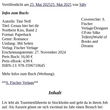
Veröffentlicht am
25. Mai 2025
25. Mai 2025
von
Silly
Infos zum Buch:
Coverrechte: S.
AutorIn: Tine Nell
Fischer
Titel: Genau hier bei dir
Verlage/Designer
Northern Kiss, Band 2
©Foto Silke
Format: Paperback
Tellers||World of
Genre: Romance
Books and
Umfang: 384 Seiten
Dreams
Verlag: Fischer Verlage
Erscheinungstermin: 27. November 2024
Preis Buch: 16,00 €
Preis eBook: 4,99 €
ISBN-13:
978-3596710645
Mehr Infos zum Buch (Werbung):
**
S. Fischer Verlage
**
Inhalt
Liv lebt als Touristenführerin in Stockholm und geht da in ihrem Job
auf. Als Auszeit gönnt sie sich zweimal im Jahr einen Besuch bei