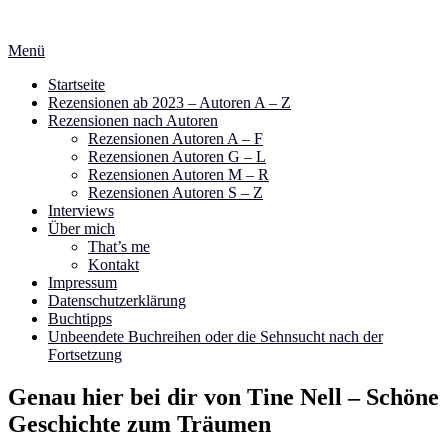
Zum
Inhalt
Menü
springen
Startseite
Rezensionen ab 2023 – Autoren A – Z
Rezensionen nach Autoren
Rezensionen Autoren A – F
Rezensionen Autoren G – L
Rezensionen Autoren M – R
Rezensionen Autoren S – Z
Interviews
Über mich
That’s me
Kontakt
Impressum
Datenschutzerklärung
Buchtipps
Unbeendete Buchreihen oder die Sehnsucht nach der
Fortsetzung
Genau hier bei dir von Tine Nell – Schöne
Geschichte zum Träumen