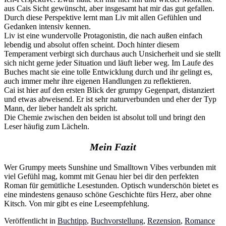
aus Cais Sicht gewünscht, aber insgesamt hat mir das gut gefallen.
Durch diese Perspektive lernt man Liv mit allen Gefühlen und
Gedanken intensiv kennen.
Liv ist eine wundervolle Protagonistin, die nach außen einfach
lebendig und absolut offen scheint. Doch hinter diesem
Temperament verbirgt sich durchaus auch Unsicherheit und sie stellt
sich nicht gerne jeder Situation und läuft lieber weg. Im Laufe des
Buches macht sie eine tolle Entwicklung durch und ihr gelingt es,
auch immer mehr ihre eigenen Handlungen zu reflektieren.
Cai ist hier auf den ersten Blick der grumpy Gegenpart, distanziert
und etwas abweisend. Er ist sehr naturverbunden und eher der Typ
Mann, der lieber handelt als spricht.
Die Chemie zwischen den beiden ist absolut toll und bringt den
Leser häufig zum Lächeln.
Mein Fazit
Wer Grumpy meets Sunshine und Smalltown Vibes verbunden mit
viel Gefühl mag, kommt mit Genau hier bei dir den perfekten
Roman für gemütliche Lesestunden. Optisch wunderschön bietet es
eine mindestens genauso schöne Geschichte fürs Herz, aber ohne
Kitsch. Von mir gibt es eine Leseempfehlung.
Veröffentlicht in
Buchtipp
,
Buchvorstellung
,
Rezension
,
Romance