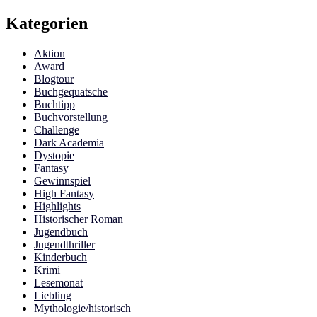
Kategorien
Aktion
Award
Blogtour
Buchgequatsche
Buchtipp
Buchvorstellung
Challenge
Dark Academia
Dystopie
Fantasy
Gewinnspiel
High Fantasy
Highlights
Historischer Roman
Jugendbuch
Jugendthriller
Kinderbuch
Krimi
Lesemonat
Liebling
Mythologie/historisch