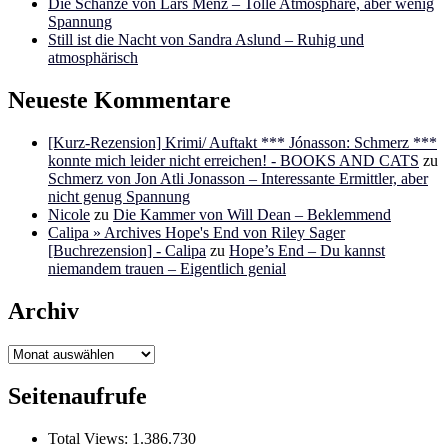
Die Schanze von Lars Menz – Tolle Atmosphäre, aber wenig
Spannung
Still ist die Nacht von Sandra Aslund – Ruhig und
atmosphärisch
Neueste Kommentare
[Kurz-Rezension] Krimi/ Auftakt *** Jónasson: Schmerz ***
konnte mich leider nicht erreichen! - BOOKS AND CATS
zu
Schmerz von Jon Atli Jonasson – Interessante Ermittler, aber
nicht genug Spannung
Nicole
zu
Die Kammer von Will Dean – Beklemmend
Calipa » Archives Hope's End von Riley Sager
[Buchrezension] - Calipa
zu
Hope’s End – Du kannst
niemandem trauen – Eigentlich genial
Archiv
Archiv
Seitenaufrufe
Total Views:
1.386.730