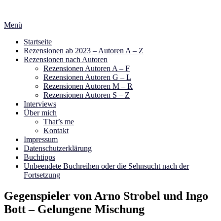
Zum
Inhalt
Menü
springen
Startseite
Rezensionen ab 2023 – Autoren A – Z
Rezensionen nach Autoren
Rezensionen Autoren A – F
Rezensionen Autoren G – L
Rezensionen Autoren M – R
Rezensionen Autoren S – Z
Interviews
Über mich
That’s me
Kontakt
Impressum
Datenschutzerklärung
Buchtipps
Unbeendete Buchreihen oder die Sehnsucht nach der
Fortsetzung
Gegenspieler von Arno Strobel und Ingo
Bott – Gelungene Mischung