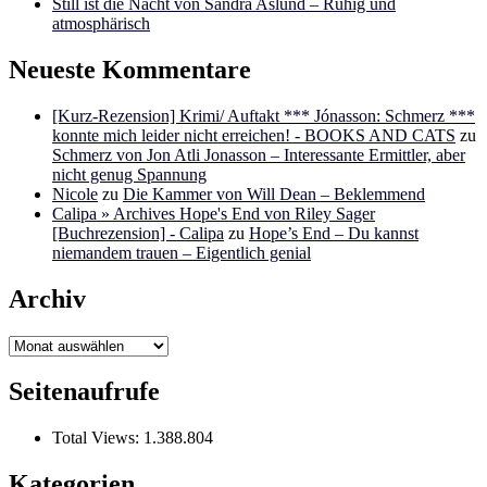
Still ist die Nacht von Sandra Aslund – Ruhig und
atmosphärisch
Neueste Kommentare
[Kurz-Rezension] Krimi/ Auftakt *** Jónasson: Schmerz ***
konnte mich leider nicht erreichen! - BOOKS AND CATS
zu
Schmerz von Jon Atli Jonasson – Interessante Ermittler, aber
nicht genug Spannung
Nicole
zu
Die Kammer von Will Dean – Beklemmend
Calipa » Archives Hope's End von Riley Sager
[Buchrezension] - Calipa
zu
Hope’s End – Du kannst
niemandem trauen – Eigentlich genial
Archiv
Archiv
Seitenaufrufe
Total Views:
1.388.804
Kategorien