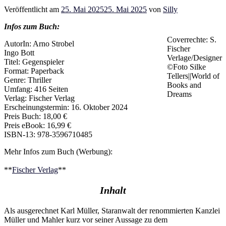
Veröffentlicht am
25. Mai 2025
25. Mai 2025
von
Silly
Infos zum Buch:
Coverrechte: S.
AutorIn: Arno Strobel
Fischer
Ingo Bott
Verlage/Designer
Titel: Gegenspieler
©Foto Silke
Format: Paperback
Tellers||World of
Genre: Thriller
Books and
Umfang: 416 Seiten
Dreams
Verlag: Fischer Verlag
Erscheinungstermin: 16. Oktober 2024
Preis Buch: 18,00 €
Preis eBook: 16,99 €
ISBN-13: 978-3596710485
Mehr Infos zum Buch (Werbung):
**
Fischer Verlag
**
Inhalt
Als ausgerechnet Karl Müller, Staranwalt der renommierten Kanzlei
Müller und Mahler kurz vor seiner Aussage zu dem