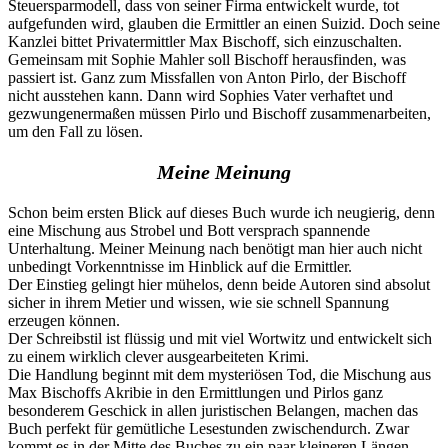
Steuersparmodell, dass von seiner Firma entwickelt wurde, tot
aufgefunden wird, glauben die Ermittler an einen Suizid. Doch seine
Kanzlei bittet Privatermittler Max Bischoff, sich einzuschalten.
Gemeinsam mit Sophie Mahler soll Bischoff herausfinden, was
passiert ist. Ganz zum Missfallen von Anton Pirlo, der Bischoff
nicht ausstehen kann. Dann wird Sophies Vater verhaftet und
gezwungenermaßen müssen Pirlo und Bischoff zusammenarbeiten,
um den Fall zu lösen.
Meine Meinung
Schon beim ersten Blick auf dieses Buch wurde ich neugierig, denn
eine Mischung aus Strobel und Bott versprach spannende
Unterhaltung. Meiner Meinung nach benötigt man hier auch nicht
unbedingt Vorkenntnisse im Hinblick auf die Ermittler.
Der Einstieg gelingt hier mühelos, denn beide Autoren sind absolut
sicher in ihrem Metier und wissen, wie sie schnell Spannung
erzeugen können.
Der Schreibstil ist flüssig und mit viel Wortwitz und entwickelt sich
zu einem wirklich clever ausgearbeiteten Krimi.
Die Handlung beginnt mit dem mysteriösen Tod, die Mischung aus
Max Bischoffs Akribie in den Ermittlungen und Pirlos ganz
besonderem Geschick in allen juristischen Belangen, machen das
Buch perfekt für gemütliche Lesestunden zwischendurch. Zwar
kommt es in der Mitte des Buches zu ein paar kleineren Längen,