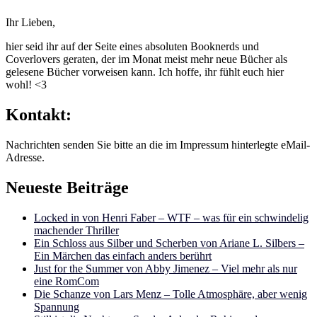
Ihr Lieben,
hier seid ihr auf der Seite eines absoluten Booknerds und
Coverlovers geraten, der im Monat meist mehr neue Bücher als
gelesene Bücher vorweisen kann. Ich hoffe, ihr fühlt euch hier
wohl! <3
Kontakt:
Nachrichten senden Sie bitte an die im Impressum hinterlegte eMail-
Adresse.
Neueste Beiträge
Locked in von Henri Faber – WTF – was für ein schwindelig
machender Thriller
Ein Schloss aus Silber und Scherben von Ariane L. Silbers –
Ein Märchen das einfach anders berührt
Just for the Summer von Abby Jimenez – Viel mehr als nur
eine RomCom
Die Schanze von Lars Menz – Tolle Atmosphäre, aber wenig
Spannung