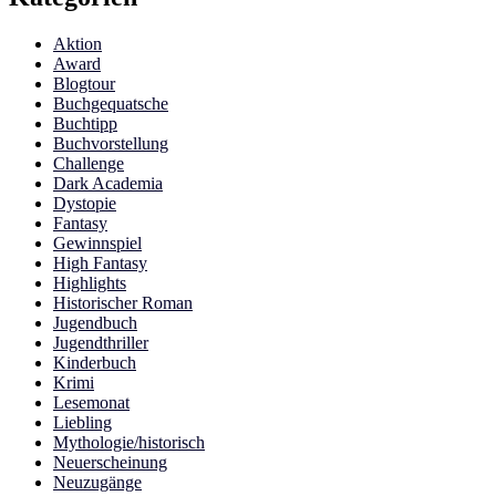
Aktion
Award
Blogtour
Buchgequatsche
Buchtipp
Buchvorstellung
Challenge
Dark Academia
Dystopie
Fantasy
Gewinnspiel
High Fantasy
Highlights
Historischer Roman
Jugendbuch
Jugendthriller
Kinderbuch
Krimi
Lesemonat
Liebling
Mythologie/historisch
Neuerscheinung
Neuzugänge