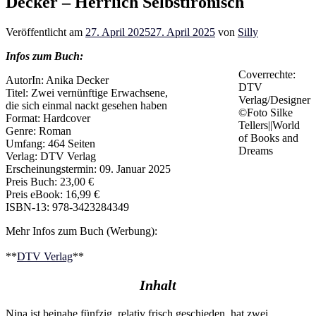
Decker – Herrlich Selbstironisch
Veröffentlicht am
27. April 2025
27. April 2025
von
Silly
Infos zum Buch:
Coverrechte:
AutorIn: Anika Decker
DTV
Titel: Zwei vernünftige Erwachsene,
Verlag/Designer
die sich einmal nackt gesehen haben
©Foto Silke
Format: Hardcover
Tellers||World
Genre: Roman
of Books and
Umfang: 464 Seiten
Dreams
Verlag: DTV Verlag
Erscheinungstermin: 09. Januar 2025
Preis Buch: 23,00 €
Preis eBook: 16,99 €
ISBN-13: 978-3423284349
Mehr Infos zum Buch (Werbung):
**
DTV Verlag
**
Inhalt
Nina ist beinahe fünfzig, relativ frisch geschieden, hat zwei