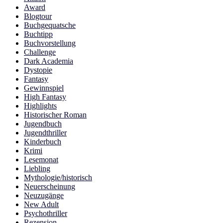
Award
Blogtour
Buchgequatsche
Buchtipp
Buchvorstellung
Challenge
Dark Academia
Dystopie
Fantasy
Gewinnspiel
High Fantasy
Highlights
Historischer Roman
Jugendbuch
Jugendthriller
Kinderbuch
Krimi
Lesemonat
Liebling
Mythologie/historisch
Neuerscheinung
Neuzugänge
New Adult
Psychothriller
Rezension