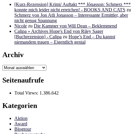
[Kurz-Rezension] Krimi/ Auftakt *** Jónasson: Schmerz ***
konnte mich leider nicht erreichen! - BOOKS AND CATS
zu
Schmerz von Jon Atli Jonasson – Interessante Ermittler, aber
nicht genug Spannung
Nicole
zu
Die Kammer von Will Dean – Beklemmend
Calipa » Archives Hope's End von Riley Sager
[Buchrezension] - Calipa
zu
Hope’s End – Du kannst
niemandem trauen – Eigentlich genial
Archiv
Archiv
Seitenaufrufe
Total Views:
1.386.642
Kategorien
Aktion
Award
Blogtour