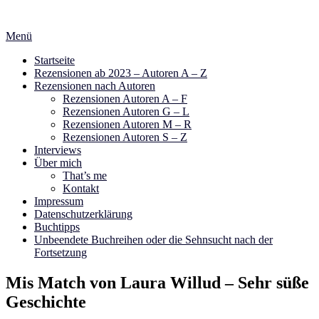
Zum
Inhalt
Menü
springen
Startseite
Rezensionen ab 2023 – Autoren A – Z
Rezensionen nach Autoren
Rezensionen Autoren A – F
Rezensionen Autoren G – L
Rezensionen Autoren M – R
Rezensionen Autoren S – Z
Interviews
Über mich
That’s me
Kontakt
Impressum
Datenschutzerklärung
Buchtipps
Unbeendete Buchreihen oder die Sehnsucht nach der
Fortsetzung
Mis Match von Laura Willud – Sehr süße
Geschichte