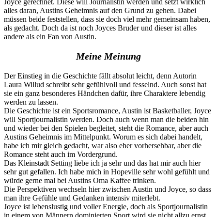
Joyce gerechnet. Diese will Journalistin werden und setzt wirklich
alles daran, Austins Geheimnis auf den Grund zu gehen. Dabei
müssen beide feststellen, dass sie doch viel mehr gemeinsam haben,
als gedacht. Doch da ist noch Joyces Bruder und dieser ist alles
andere als ein Fan von Austin.
Meine Meinung
Der Einstieg in die Geschichte fällt absolut leicht, denn Autorin
Laura Willud schreibt sehr gefühlvoll und fesselnd. Auch sonst hat
sie ein ganz besonderes Händchen dafür, ihre Charaktere lebendig
werden zu lassen.
Die Geschichte ist ein Sportsromance, Austin ist Basketballer, Joyce
will Sportjournalistin werden. Doch auch wenn man die beiden hin
und wieder bei den Spielen begleitet, steht die Romance, aber auch
Austins Geheimnis im Mittelpunkt. Worum es sich dabei handelt,
habe ich mir gleich gedacht, war also eher vorhersehbar, aber die
Romance steht auch im Vordergrund.
Das Kleinstadt Setting liebe ich ja sehr und das hat mir auch hier
sehr gut gefallen. Ich habe mich in Hopeville sehr wohl gefühlt und
würde gerne mal bei Austins Oma Kaffee trinken.
Die Perspektiven wechseln hier zwischen Austin und Joyce, so dass
man ihre Gefühle und Gedanken intensiv miterlebt.
Joyce ist lebenslustig und voller Energie, doch als Sportjournalistin
in einem von Männern dominierten Sport wird sie nicht allzu ernst