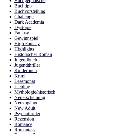
Buchgequatsche
Buchtipp
Buchvorstellung
Challenge
Dark Academia
Dystopie
Fantasy
Gewinnspiel
High Fantasy
Highlights
Historischer Roman
Jugendbuch
Jugendthriller
Kinderbuch
Krimi
Lesemonat
Liebling
Mythologie/historisch
Neuerscheinung
Neuzugänge
New Adult
Psychothriller
Rezension
Romance
Romantasy