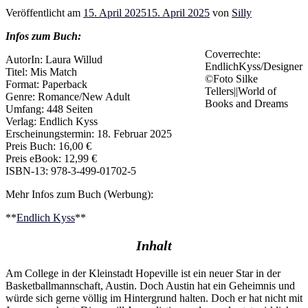
Veröffentlicht am
15. April 2025
15. April 2025
von
Silly
Infos zum Buch:
Coverrechte:
AutorIn: Laura Willud
EndlichKyss/Designer
Titel: Mis Match
©Foto Silke
Format: Paperback
Tellers||World of
Genre: Romance/New Adult
Books and Dreams
Umfang: 448 Seiten
Verlag: Endlich Kyss
Erscheinungstermin: 18. Februar 2025
Preis Buch: 16,00 €
Preis eBook: 12,99 €
ISBN-13: 978-3-499-01702-5
Mehr Infos zum Buch (Werbung):
**
Endlich Kyss
**
Inhalt
Am College in der Kleinstadt Hopeville ist ein neuer Star in der
Basketballmannschaft, Austin. Doch Austin hat ein Geheimnis und
würde sich gerne völlig im Hintergrund halten. Doch er hat nicht mit