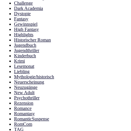
Challenge
Dark Academia
Dystopie
Fantasy
Gewinnspiel
High Fantasy
Highlights
Historischer Roman
Jugendbuch
Jugendthriller
Kinderbuch
Krimi
Lesemonat
Liebling
Mythologie/historisch
Neuerscheinung
Neuzugänge
New Adult
Psychothriller
Rezension
Romance
Romantasy
RomanticSuspense
RomCom
TAG