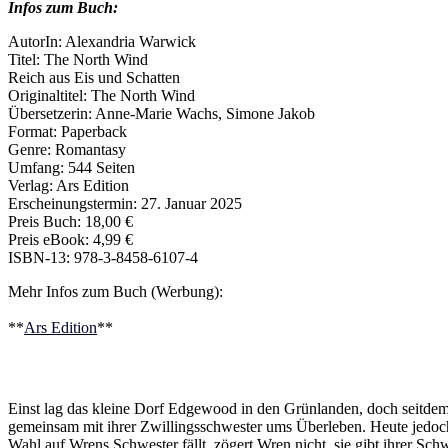
Infos zum Buch:
AutorIn: Alexandria Warwick
Titel: The North Wind
Reich aus Eis und Schatten
Originaltitel: The North Wind
Übersetzerin: Anne-Marie Wachs, Simone Jakob
Format: Paperback
Genre: Romantasy
Umfang: 544 Seiten
Verlag: Ars Edition
Erscheinungstermin: 27. Januar 2025
Preis Buch: 18,00 €
Preis eBook: 4,99 €
ISBN-13: 978-3-8458-6107-4
Mehr Infos zum Buch (Werbung):
**
Ars Edition
**
Einst lag das kleine Dorf Edgewood in den Grünlanden, doch seitdem 
gemeinsam mit ihrer Zwillingsschwester ums Überleben. Heute jedoch
Wahl auf Wrens Schwester fällt, zögert Wren nicht, sie gibt ihrer Schwe