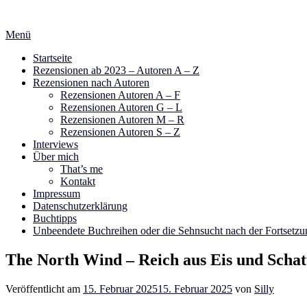
Zum
Inhalt
Menü
springen
Startseite
Rezensionen ab 2023 – Autoren A – Z
Rezensionen nach Autoren
Rezensionen Autoren A – F
Rezensionen Autoren G – L
Rezensionen Autoren M – R
Rezensionen Autoren S – Z
Interviews
Über mich
That’s me
Kontakt
Impressum
Datenschutzerklärung
Buchtipps
Unbeendete Buchreihen oder die Sehnsucht nach der Fortsetzu
The North Wind – Reich aus Eis und Scha
Veröffentlicht am
15. Februar 2025
15. Februar 2025
von
Silly