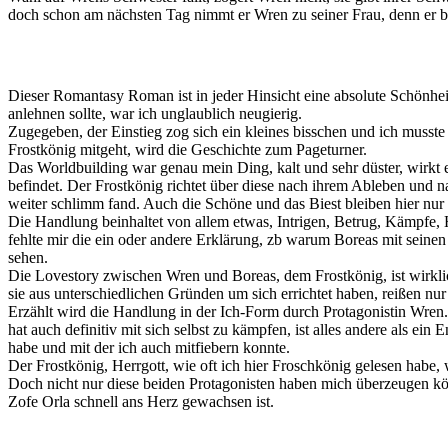
doch schon am nächsten Tag nimmt er Wren zu seiner Frau, denn er br
Dieser Romantasy Roman ist in jeder Hinsicht eine absolute Schönhe
anlehnen sollte, war ich unglaublich neugierig.
Zugegeben, der Einstieg zog sich ein kleines bisschen und ich musst
Frostkönig mitgeht, wird die Geschichte zum Pageturner.
Das Worldbuilding war genau mein Ding, kalt und sehr düster, wirkt e
befindet. Der Frostkönig richtet über diese nach ihrem Ableben und na
weiter schlimm fand. Auch die Schöne und das Biest bleiben hier nur
Die Handlung beinhaltet von allem etwas, Intrigen, Betrug, Kämpfe, H
fehlte mir die ein oder andere Erklärung, zb warum Boreas mit seinen 
sehen.
Die Lovestory zwischen Wren und Boreas, dem Frostkönig, ist wirklich
sie aus unterschiedlichen Gründen um sich errichtet haben, reißen n
Erzählt wird die Handlung in der Ich-Form durch Protagonistin Wren. D
hat auch definitiv mit sich selbst zu kämpfen, ist alles andere als ein
habe und mit der ich auch mitfiebern konnte.
Der Frostkönig, Herrgott, wie oft ich hier Froschkönig gelesen habe, 
Doch nicht nur diese beiden Protagonisten haben mich überzeugen kö
Zofe Orla schnell ans Herz gewachsen ist.