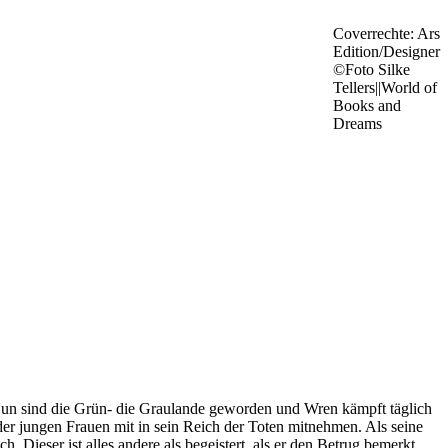
Coverrechte: Ars
Edition/Designer
©Foto Silke
Tellers||World of
Books and
Dreams
. Nun sind die Grün- die Graulande geworden und Wren kämpft täglich
er jungen Frauen mit in sein Reich der Toten mitnehmen. Als seine
. Dieser ist alles andere als begeistert, als er den Betrug bemerkt,