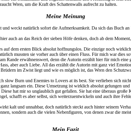
aucht Wren, um die Kraft des Schattenwalls aufrecht zu halten.
Meine Meinung
it und weckt natürlich sofort die Aufmerksamkeit. Da sich das Buch a
e hier auch an das Reich der sieben Höfe denken, doch ab dem Moment,
s auf dem ersten Blick absolut hoffnungslos. Die einzige noch wirklich
türlich mussten sie vorher auch über einen Fluss. Für mich war dies so
 am Rande erwähnenswert, denn die Autorin erzählt hier für mich eine 
ass, aber auch Liebe. All das erzählt die Autorin mit ganz viel Emoti
Brüdern im Zwist liegt und wie es möglich ist, das Wren den Schutzwall 
 slow Burn und Enemies to Lovers at its best. Sie verlieben sich nicht
ur ganz langsam ein. Diese Umsetzung ist wirklich absolut gelungen un
iese hat mir so unglaublich gut gefallen. Sie hat eine überaus große Kl
 Engel, schafft es aber selbst, sich weiterzuentwickeln und auch ihre Fehl
wirkt kalt und unnahbar, doch natürlich steckt auch hinter seinem Verha
nnen, sondern auch die vielen Nebenfiguren, von denen zwar die meiste
Mein Fazit