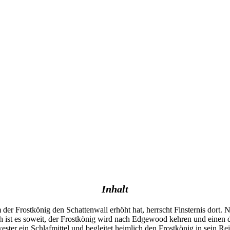
Inhalt
der Frostkönig den Schattenwall erhöht hat, herrscht Finsternis dort
 ist es soweit, der Frostkönig wird nach Edgewood kehren und einen d
ster ein Schlafmittel und begleitet heimlich den Frostkönig in sein Reich