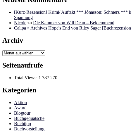
[Kurz-Rezension] Krimi/ Auftakt *** Jónasson: Schmerz ***
Spannung
Nicole
zu
Die Kammer von Will Dean – Beklemmend
Calipa » Archives Hope's End von Riley Sager [Buchrezension]
Archiv
Archiv
Seitenaufrufe
Total Views:
1.387.270
Kategorien
Aktion
Award
Blogtour
Buchgequatsche
Buchtipp
Buchvorstellung