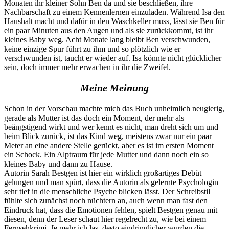
Monaten ihr kleiner Sohn Ben da und sie beschließen, ihre
Nachbarschaft zu einem Kennenlernen einzuladen. Während Isa den
Haushalt macht und dafür in den Waschkeller muss, lässt sie Ben für
ein paar Minuten aus den Augen und als sie zurückkommt, ist ihr
kleines Baby weg. Acht Monate lang bleibt Ben verschwunden,
keine einzige Spur führt zu ihm und so plötzlich wie er
verschwunden ist, taucht er wieder auf. Isa könnte nicht glücklicher
sein, doch immer mehr erwachen in ihr die Zweifel.
Meine Meinung
Schon in der Vorschau machte mich das Buch unheimlich neugierig,
gerade als Mutter ist das doch ein Moment, der mehr als
beängstigend wirkt und wer kennt es nicht, man dreht sich um und
beim Blick zurück, ist das Kind weg, meistens zwar nur ein paar
Meter an eine andere Stelle gerückt, aber es ist im ersten Moment
ein Schock. Ein Alptraum für jede Mutter und dann noch ein so
kleines Baby und dann zu Hause.
Autorin Sarah Bestgen ist hier ein wirklich großartiges Debüt
gelungen und man spürt, dass die Autorin als gelernte Psychologin
sehr tief in die menschliche Psyche blicken lässt. Der Schreibstil
fühlte sich zunächst noch nüchtern an, auch wenn man fast den
Eindruck hat, dass die Emotionen fehlen, spielt Bestgen genau mit
diesen, denn der Leser schaut hier regelrecht zu, wie bei einem
Fernsehkrimi. Je mehr ich las, desto eindringlicher wurden die