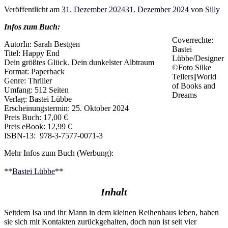
Veröffentlicht am
31. Dezember 2024
31. Dezember 2024
von
Silly
Infos zum Buch:
Coverrechte:
AutorIn: Sarah Bestgen
Bastei
Titel: Happy End
Lübbe/Designer
Dein größtes Glück. Dein dunkelster Albtraum
©Foto Silke
Format: Paperback
Tellers||World
Genre: Thriller
of Books and
Umfang: 512 Seiten
Dreams
Verlag: Bastei Lübbe
Erscheinungstermin: 25. Oktober 2024
Preis Buch: 17,00 €
Preis eBook: 12,99 €
ISBN-13: ‎ 978-3-7577-0071-3
Mehr Infos zum Buch (Werbung):
**
Bastei Lübbe
**
Inhalt
Seitdem Isa und ihr Mann in dem kleinen Reihenhaus leben, haben
sie sich mit Kontakten zurückgehalten, doch nun ist seit vier