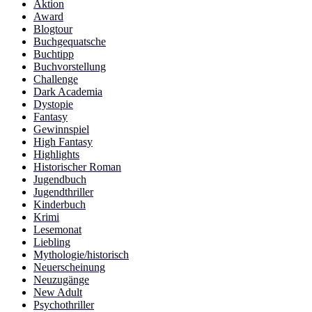
Aktion
Award
Blogtour
Buchgequatsche
Buchtipp
Buchvorstellung
Challenge
Dark Academia
Dystopie
Fantasy
Gewinnspiel
High Fantasy
Highlights
Historischer Roman
Jugendbuch
Jugendthriller
Kinderbuch
Krimi
Lesemonat
Liebling
Mythologie/historisch
Neuerscheinung
Neuzugänge
New Adult
Psychothriller