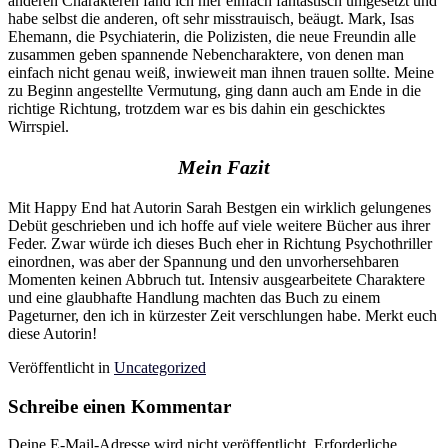
anderen Charakteren fand ich hier einfach fantastisch umgesetzt und
habe selbst die anderen, oft sehr misstrauisch, beäugt. Mark, Isas
Ehemann, die Psychiaterin, die Polizisten, die neue Freundin alle
zusammen geben spannende Nebencharaktere, von denen man
einfach nicht genau weiß, inwieweit man ihnen trauen sollte. Meine
zu Beginn angestellte Vermutung, ging dann auch am Ende in die
richtige Richtung, trotzdem war es bis dahin ein geschicktes
Wirrspiel.
Mein Fazit
Mit Happy End hat Autorin Sarah Bestgen ein wirklich gelungenes
Debüt geschrieben und ich hoffe auf viele weitere Bücher aus ihrer
Feder. Zwar würde ich dieses Buch eher in Richtung Psychothriller
einordnen, was aber der Spannung und den unvorhersehbaren
Momenten keinen Abbruch tut. Intensiv ausgearbeitete Charaktere
und eine glaubhafte Handlung machten das Buch zu einem
Pageturner, den ich in kürzester Zeit verschlungen habe. Merkt euch
diese Autorin!
Veröffentlicht in
Uncategorized
Schreibe einen Kommentar
Deine E-Mail-Adresse wird nicht veröffentlicht.
Erforderliche