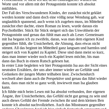
Worte und vor allem mit der Protagonistin konnte ich absolut
mitfühlen.
Der Fall des Verschwundenen Kindes, der zunächst nicht geklärt
werden konnte und dann doch eine völlig neue Wendung gab, war
unglaublich spannend, auch wenn ich zugeben muss, im Mittelteil
zunächst eher dachte, einen Roman zu lesen, wurde daraus ein
Psychothriller. Stück für Stück steigert sich das Unwohlsein der
Protagonistin und genau das fühlt man auch als Leser. Gemeinsam
mit Isa begann ich zu zweifeln, daran, was man dem eigenen Kind
gegenüber fühlt, die Unsicherheit, die Ahnung, dass etwas nicht
stimmt. All das beginnt im Mitteilteil ganz langsam und harmlos und
steigert sich von Kapitel zu Kapitel. Diese sind dann meist so kurz,
dass man immer wieder noch ein Kapitel lesen möchte, bis man
dann das Buch in einem Rutsch gelesen hat.
In erster Linie begleiten wir hier Protagonistin Isa aus der Sicht eines
neutralen Erzählers, der uns aber immer wieder an Gefühle und
Gedanken der jungen Mutter teilhaben lässt. Zwischendurch
wechselt aber dann auch die Perspektive und genau das führt wieder
dazu, dass man nicht so ganz weiß, inwieweit man Isa glauben
kann.
Ich fühlte mich beim Lesen mit Isa absolut verbunden, ihre eigenen
Ängste, ihre Unsicherheiten, das Gefühl nicht gut genug zu sein und
auch dieses Gefühl der Fremde zwischen ihr und dem kleinen Ben
konnte ich absolut nachvollziehen. Auch das Misstrauen gegenüber