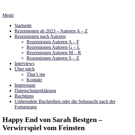
Zum
Inhalt
Menü
springen
Startseite
Rezensionen ab 2023 – Autoren A – Z
Rezensionen nach Autoren
Rezensionen Autoren A – F
Rezensionen Autoren G – L
Rezensionen Autoren M – R
Rezensionen Autoren S – Z
Interviews
Über mich
That’s me
Kontakt
Impressum
Datenschutzerklärung
Buchtipps
Unbeendete Buchreihen oder die Sehnsucht nach der
Fortsetzung
Happy End von Sarah Bestgen –
Verwirrspiel vom Feinsten