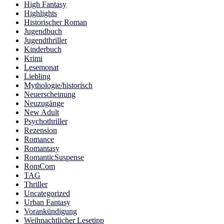
High Fantasy
Highlights
Historischer Roman
Jugendbuch
Jugendthriller
Kinderbuch
Krimi
Lesemonat
Liebling
Mythologie/historisch
Neuerscheinung
Neuzugänge
New Adult
Psychothriller
Rezension
Romance
Romantasy
RomanticSuspense
RomCom
TAG
Thriller
Uncategorized
Urban Fantasy
Vorankündigung
Weihnachtlicher Lesetipp