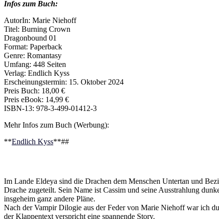
Infos zum Buch:
AutorIn: Marie Niehoff
Titel: Burning Crown
Dragonbound 01
Format: Paperback
Genre: Romantasy
Umfang: 448 Seiten
Verlag: Endlich Kyss
Erscheinungstermin: 15. Oktober 2024
Preis Buch: 18,00 €
Preis eBook: 14,99 €
ISBN-13: 978-3-499-01412-3
Mehr Infos zum Buch (Werbung):
**
Endlich Kyss
**##
Im Lande Eldeya sind die Drachen dem Menschen Untertan und Bezie
Drache zugeteilt. Sein Name ist Cassim und seine Ausstrahlung dunke
insgeheim ganz andere Pläne.
Nach der Vampir Dilogie aus der Feder von Marie Niehoff war ich d
der Klappentext verspricht eine spannende Story.