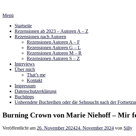
Zum
Inhalt
Menü
springen
Startseite
Rezensionen ab 2023 – Autoren A – Z
Rezensionen nach Autoren
Rezensionen Autoren A – F
Rezensionen Autoren G – L
Rezensionen Autoren M – R
Rezensionen Autoren S – Z
Interviews
Über mich
That’s me
Kontakt
Impressum
Datenschutzerklärung
Buchtipps
Unbeendete Buchreihen oder die Sehnsucht nach der Fortsetzu
Burning Crown von Marie Niehoff – Mir fe
Veröffentlicht am
26. November 2024
24. November 2024
von
Silly