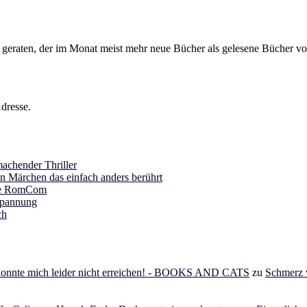
s geraten, der im Monat meist mehr neue Bücher als gelesene Bücher vor
dresse.
achender Thriller
in Märchen das einfach anders berührt
ine RomCom
Spannung
ch
 konnte mich leider nicht erreichen! - BOOKS AND CATS
zu
Schmerz v