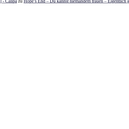
 - Calipa
zu
Hope’s End – Du kannst niemandem trauen – Eigentlich g