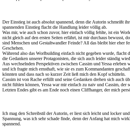
Der Einstieg ist auch absolut spannend, denn die Autorin schmeißt ihr
spannenden Einstieg flacht die Handlung leider völlig ab.
Was mir, wie auch schon zuvor, hier einfach völlig fehlte, ist ein W
nicht gleich auf den ersten Seiten erfährt, ist mir durchaus bewusst
sind Menschen und Gestaltwandler Feinde? All das bleibt hier eher fe
Geschehen.
Während also das Worlbuilding einfach nicht gegeben wurde, flacht d
die Gedanken unserer Protagonisten, die sich auch leider ständig wie
Aus wechselnden Perspektiven zwischen Cassim und Yessa erleben wir 
und ich fragte mich ernsthaft, wie sie es zum Kommandanten geschafft 
könnten und dass nach so kurzer Zeit ließ mich den Kopf schütteln.
Cassim ist von Rache erfüllt und seine Gedanken drehen sich auch ü
nicht fühlen können, Yessa war mir einfach zu naiv und Cassim, der s
Letzten Endes gibt es am Ende noch einen Cliffhanger, der mich pers
Ich mag den Schreibstil der Autorin, er liest sich leicht und locker 
Spannung, was ich sehr schade finde, denn der Anfang hat mich wirkli
spannend.