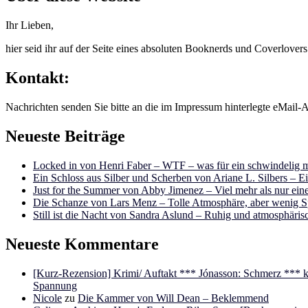
Ihr Lieben,
hier seid ihr auf der Seite eines absoluten Booknerds und Coverlover
Kontakt:
Nachrichten senden Sie bitte an die im Impressum hinterlegte eMail-A
Neueste Beiträge
Locked in von Henri Faber – WTF – was für ein schwindelig m
Ein Schloss aus Silber und Scherben von Ariane L. Silbers – E
Just for the Summer von Abby Jimenez – Viel mehr als nur e
Die Schanze von Lars Menz – Tolle Atmosphäre, aber wenig 
Still ist die Nacht von Sandra Aslund – Ruhig und atmosphäris
Neueste Kommentare
[Kurz-Rezension] Krimi/ Auftakt *** Jónasson: Schmerz ***
Spannung
Nicole
zu
Die Kammer von Will Dean – Beklemmend