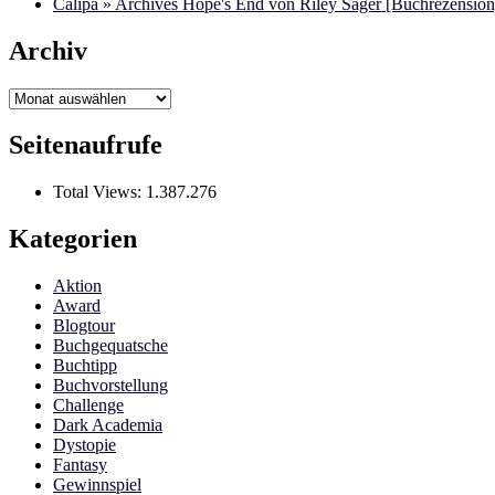
Calipa » Archives Hope's End von Riley Sager [Buchrezension]
Archiv
Archiv
Seitenaufrufe
Total Views:
1.387.276
Kategorien
Aktion
Award
Blogtour
Buchgequatsche
Buchtipp
Buchvorstellung
Challenge
Dark Academia
Dystopie
Fantasy
Gewinnspiel