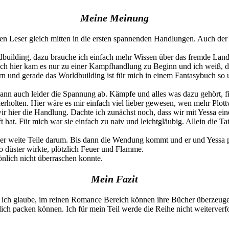
Meine Meinung
en Leser gleich mitten in die ersten spannenden Handlungen. Auch der S
orldbuilding, dazu brauche ich einfach mehr Wissen über das fremde Land
, doch hier kam es nur zu einer Kampfhandlung zu Beginn und ich weiß, 
rn und gerade das Worldbuilding ist für mich in einem Fantasybuch so u
ann auch leider die Spannung ab. Kämpfe und alles was dazu gehört, fi
derholten. Hier wäre es mir einfach viel lieber gewesen, wen mehr Plot
hier die Handlung. Dachte ich zunächst noch, dass wir mit Yessa eine 
hat. Für mich war sie einfach zu naiv und leichtgläubig. Allein die Tats
ber weite Teile darum. Bis dann die Wendung kommt und er und Yessa p
o düster wirkte, plötzlich Feuer und Flamme.
önlich nicht überraschen konnte.
Mein Fazit
und ich glaube, im reinen Romance Bereich können ihre Bücher überzeuge
ch packen können. Ich für mein Teil werde die Reihe nicht weiterverfo