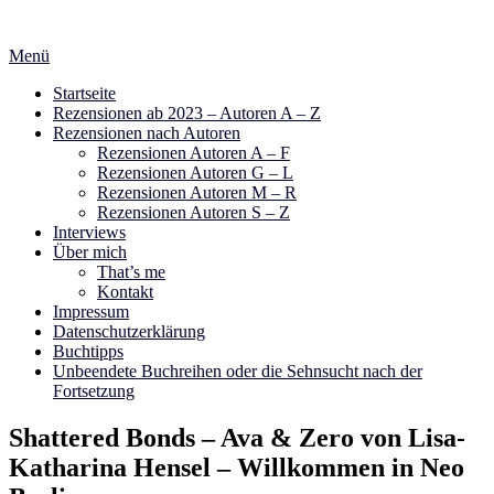
Zum
Inhalt
Menü
springen
Startseite
Rezensionen ab 2023 – Autoren A – Z
Rezensionen nach Autoren
Rezensionen Autoren A – F
Rezensionen Autoren G – L
Rezensionen Autoren M – R
Rezensionen Autoren S – Z
Interviews
Über mich
That’s me
Kontakt
Impressum
Datenschutzerklärung
Buchtipps
Unbeendete Buchreihen oder die Sehnsucht nach der
Fortsetzung
Shattered Bonds – Ava & Zero von Lisa-
Katharina Hensel – Willkommen in Neo