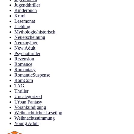
Jugendthriller
Kinderbuch
Krimi
Lesemonat
Liebling
Mythologie/historisch
Neuerscheinung
Neuzugänge
New Adult
Psychothriller
Rezension
Romance
Romantasy
RomanticSuspense
RomCom
TAG
Thriller
Uncategorized
Urban Fantasy
Vorankündigung
Weihnachtlicher Lesetipp
Weihnachtsstimmung
Young Adult