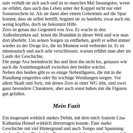
naiv verhält sie sich auch und ist so manches Mal fassungslos, wenn
sie erfährt, dass auch das Leben unter der Kuppel nicht nur eitel
Sonnenschein ist. Als sie dann aber einem Geheimnis auf die Spur
kommt, dass sie selbst betrifft, beginnt sie zu handeln, zwar auch ein
wenig kopflos, doch sie bekommt Hilfe.
Zero ist genau das Gegenteil von Ava. Er wuchs in den
Außenbezirken auf, kennt die Brutalität in dieser Welt und wie man
dort überlebt. Um seinen Sorgen zu entfliehen, greift er selbst immer
wieder zu der Droge Ice, die im Moment weit verbreitet ist. Er ist
misstrauisch und auch sehr verschlossen, warum erfährt man aber im
Laufe der Geschichte.
Die junge Ava beeindruckt ihn und lässt ihn nicht los, genauso wie
auch die Anziehungskraft zwischen den beiden wächst.
Neben den beiden gibt es so einige Nebenfiguren, die mit in die
Handlung eingreifen oder für wichtige Wendungen sorgen. Vor
allem Skadi und Joris, mit denen Zero in einer WG lebt, sind zwei
ganz besondere Charaktere, aber auch sonst haben mir die Figuren
gut gefallen.
Mein Fazit
Ein insgesamt wirklich starkes Debüt, mit dem mich Autorin Lisa-
Katharina Hensel wirklich überzeugen konnte. Eine starke
Geschichte mit viel Hintergrund und auch Tempo und Spannung