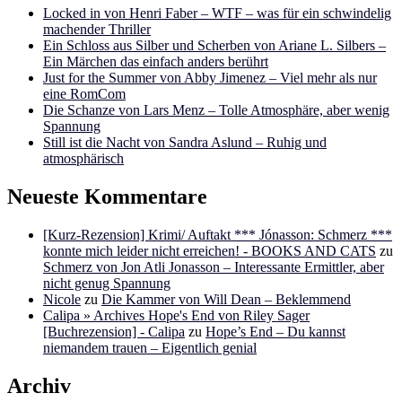
Locked in von Henri Faber – WTF – was für ein schwindelig
machender Thriller
Ein Schloss aus Silber und Scherben von Ariane L. Silbers –
Ein Märchen das einfach anders berührt
Just for the Summer von Abby Jimenez – Viel mehr als nur
eine RomCom
Die Schanze von Lars Menz – Tolle Atmosphäre, aber wenig
Spannung
Still ist die Nacht von Sandra Aslund – Ruhig und
atmosphärisch
Neueste Kommentare
[Kurz-Rezension] Krimi/ Auftakt *** Jónasson: Schmerz ***
konnte mich leider nicht erreichen! - BOOKS AND CATS
zu
Schmerz von Jon Atli Jonasson – Interessante Ermittler, aber
nicht genug Spannung
Nicole
zu
Die Kammer von Will Dean – Beklemmend
Calipa » Archives Hope's End von Riley Sager
[Buchrezension] - Calipa
zu
Hope’s End – Du kannst
niemandem trauen – Eigentlich genial
Archiv