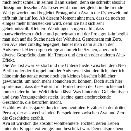
mich recht schnell in seinen Bann ziehen, denn sie schreibt absolut
flüssig und fesselnd. Als Leser wird man hier gleich in die fremde
Welt geworfen und begleitet Protagonistin Ava in die Cyberwelt und
trifft mit ihr auf Ice. Ab diesem Moment ahnt man, dass da noch so
einiges mehr hinterstecken wird, denn Ice hält sich sehr
geheimnisvoll. Kleinere Wendungen sorgen dafür, dass
manweiterlesen möchte und gemeinsam mit der Protagonistin begibt
man sich auf die Suche nach der Wahrheit. Gemeinsam mit Zero,
den Ava eher zufällig begegnet, landet man dann auch in der
Außenwelt. Hier sorgen einige actionreiche Szenen, aber auch
diverse Gespräche dann für Tempo und den ein oder anderen Aha-
Effekt.
Die Welt ist zwar zerstört und die Unterschiede zwischen dem Neo
Berlin unter der Kuppel und der Außenwelt sind deutlich, aber ich
hätte mir das ganze gerne noch ein kleines bisschen bildlicher
gewünscht, um noch mehr abtauchen zu können. Doch auch hier
spürte man, dass die Autorin mit Fortschreiten der Geschichte auch
immer tiefer in ihre Welt blicken lässt. Was hinter den Geheimnissen
und avas Vergangenheit steckt, ist eine ganz erschreckende
Geschichte, die betroffen macht.
Erzählt wird das ganze durch einen neutralen Erzähler in der dritten
Person, der aus wechselnden Perspektiven zwischen Ava und Zero
die Geschichte erzählt.
Ava ist wirklich die absolut wohlbehütete Tochter, deren Leben
unter der Kuppel extrem ge- und beschützt war. Dementsprechend