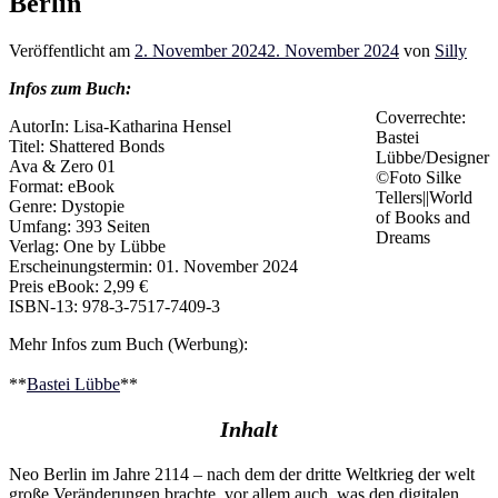
Berlin
Veröffentlicht am
2. November 2024
2. November 2024
von
Silly
Infos zum Buch:
Coverrechte:
AutorIn: Lisa-Katharina Hensel
Bastei
Titel: Shattered Bonds
Lübbe/Designer
Ava & Zero 01
©Foto Silke
Format: eBook
Tellers||World
Genre: Dystopie
of Books and
Umfang: 393 Seiten
Dreams
Verlag: One by Lübbe
Erscheinungstermin: 01. November 2024
Preis eBook: 2,99 €
ISBN-13: 978-3-7517-7409-3
Mehr Infos zum Buch (Werbung):
**
Bastei Lübbe
**
Inhalt
Neo Berlin im Jahre 2114 – nach dem der dritte Weltkrieg der welt
große Veränderungen brachte, vor allem auch, was den digitalen