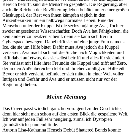
Bereich betrifft, sind die Menschen gespalten. Die Regierung, aber
auch die Reichen der Bevölkerung leben behütet unter einer großen
Glaskuppel, der Rest von ihnen kämpfen täglich in den
Außenbezirken um ein halbwegs normales Leben. Eine der
Menschen unter der Kuppel ist die sechzehnjährige Ava, Tochter
zweier angesehener Wissenschaftler. Doch Ava hat Fähigkeiten, die
kein anderer zu besitzen scheint, denn sie kann sich frei im
Cyberspace bewegen. Dabei trifft sie auf eine junge Frau namens
Ice, die sie um Hilfe bittet. Dafür muss Ava jedoch die Kuppel
verlassen. Ava macht sich auf die Suche nach Möglichkeiten und
trifft dabei auf etwas, das sie selbst betrifft und alles für sie ändert.
Sie verlässt mit Hilfe ihrer Freundin die Kuppel und trifft auf Zero,
der in den Außenbereichen lebt und ihr eher zufällig zur Hilfe eilt.
Bevor er sich versieht, befindet er sich mitten in einer Welt voller
Intrigen und Gefahr und Ava und er müssen nicht nur vor der
Regierung fliehen.
Meine Meinung
Das Cover passt wirklich ganz hervorragend zu der Geschichte,
denn hier sieht man schon auf den ersten Blick die gespaltene Welt.
Ich war auf jeden Fall sehr neugierig, zumal ich Dystopien
grundsätzlich spannend finde.
Autorin Lisa-Katharina Hensels Debüt Shattered Bonds konnte