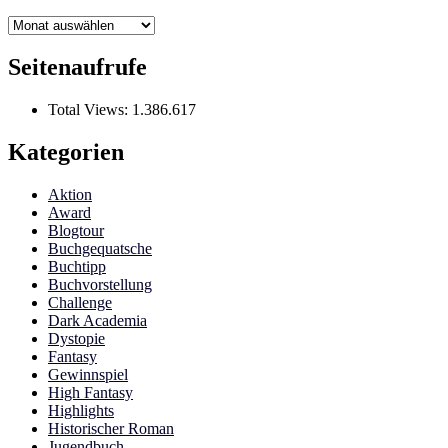
Archiv
Seitenaufrufe
Total Views:
1.386.617
Kategorien
Aktion
Award
Blogtour
Buchgequatsche
Buchtipp
Buchvorstellung
Challenge
Dark Academia
Dystopie
Fantasy
Gewinnspiel
High Fantasy
Highlights
Historischer Roman
Jugendbuch