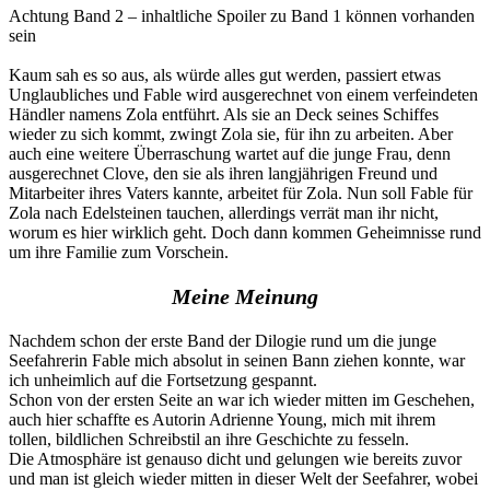
Achtung Band 2 – inhaltliche Spoiler zu Band 1 können vorhanden
sein
Kaum sah es so aus, als würde alles gut werden, passiert etwas
Unglaubliches und Fable wird ausgerechnet von einem verfeindeten
Händler namens Zola entführt. Als sie an Deck seines Schiffes
wieder zu sich kommt, zwingt Zola sie, für ihn zu arbeiten. Aber
auch eine weitere Überraschung wartet auf die junge Frau, denn
ausgerechnet Clove, den sie als ihren langjährigen Freund und
Mitarbeiter ihres Vaters kannte, arbeitet für Zola. Nun soll Fable für
Zola nach Edelsteinen tauchen, allerdings verrät man ihr nicht,
worum es hier wirklich geht. Doch dann kommen Geheimnisse rund
um ihre Familie zum Vorschein.
Meine Meinung
Nachdem schon der erste Band der Dilogie rund um die junge
Seefahrerin Fable mich absolut in seinen Bann ziehen konnte, war
ich unheimlich auf die Fortsetzung gespannt.
Schon von der ersten Seite an war ich wieder mitten im Geschehen,
auch hier schaffte es Autorin Adrienne Young, mich mit ihrem
tollen, bildlichen Schreibstil an ihre Geschichte zu fesseln.
Die Atmosphäre ist genauso dicht und gelungen wie bereits zuvor
und man ist gleich wieder mitten in dieser Welt der Seefahrer, wobei