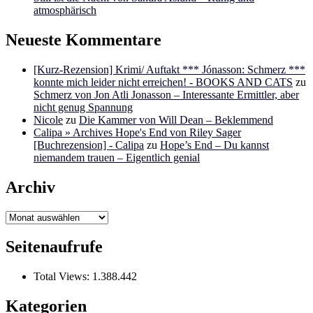
atmosphärisch
Neueste Kommentare
[Kurz-Rezension] Krimi/ Auftakt *** Jónasson: Schmerz ***
konnte mich leider nicht erreichen! - BOOKS AND CATS
zu
Schmerz von Jon Atli Jonasson – Interessante Ermittler, aber
nicht genug Spannung
Nicole
zu
Die Kammer von Will Dean – Beklemmend
Calipa » Archives Hope's End von Riley Sager
[Buchrezension] - Calipa
zu
Hope’s End – Du kannst
niemandem trauen – Eigentlich genial
Archiv
Archiv
Seitenaufrufe
Total Views:
1.388.442
Kategorien