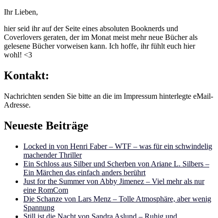
Ihr Lieben,
hier seid ihr auf der Seite eines absoluten Booknerds und
Coverlovers geraten, der im Monat meist mehr neue Bücher als
gelesene Bücher vorweisen kann. Ich hoffe, ihr fühlt euch hier
wohl! <3
Kontakt:
Nachrichten senden Sie bitte an die im Impressum hinterlegte eMail-
Adresse.
Neueste Beiträge
Locked in von Henri Faber – WTF – was für ein schwindelig
machender Thriller
Ein Schloss aus Silber und Scherben von Ariane L. Silbers –
Ein Märchen das einfach anders berührt
Just for the Summer von Abby Jimenez – Viel mehr als nur
eine RomCom
Die Schanze von Lars Menz – Tolle Atmosphäre, aber wenig
Spannung
Still ist die Nacht von Sandra Aslund – Ruhig und