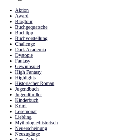
Aktion
Award
Blogtour
Buchgequatsche
Buchtipp
Buchvorstellung
Challenge
Dark Academia
Dystopie
Fantasy
Gewinnspiel
High Fantasy
Highlights
Historischer Roman
Jugendbuch
Jugendthriller
Kinderbuch
Krimi
Lesemonat
Liebling
Mythologie/historisch
Neuerscheinung
Neuzugänge
New Adult