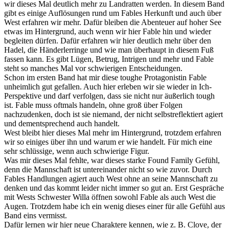
wir dieses Mal deutlich mehr zu Landratten werden. In diesem Band
gibt es einige Auflösungen rund um Fables Herkunft und auch über
West erfahren wir mehr. Dafür bleiben die Abenteuer auf hoher See
etwas im Hintergrund, auch wenn wir hier Fable hin und wieder
begleiten dürfen. Dafür erfahren wir hier deutlich mehr über den
Hadel, die Händerlerringe und wie man überhaupt in diesem Fuß
fassen kann. Es gibt Lügen, Betrug, Intrigen und mehr und Fable
steht so manches Mal vor schwierigen Entscheidungen.
Schon im ersten Band hat mir diese toughe Protagonistin Fable
unheimlich gut gefallen. Auch hier erleben wir sie wieder in Ich-
Perspektive und darf verfolgen, dass sie nicht nur äußerlich tough
ist. Fable muss oftmals handeln, ohne groß über Folgen
nachzudenken, doch ist sie niemand, der nicht selbstreflektiert agiert
und dementsprechend auch handelt.
West bleibt hier dieses Mal mehr im Hintergrund, trotzdem erfahren
wir so einiges über ihn und warum er wie handelt. Für mich eine
sehr schlüssige, wenn auch schwierige Figur.
Was mir dieses Mal fehlte, war dieses starke Found Family Gefühl,
denn die Mannschaft ist untereinander nicht so wie zuvor. Durch
Fables Handlungen agiert auch West ohne an seine Mannschaft zu
denken und das kommt leider nicht immer so gut an. Erst Gespräche
mit Wests Schwester Willa öffnen sowohl Fable als auch West die
Augen. Trotzdem habe ich ein wenig dieses einer für alle Gefühl aus
Band eins vermisst.
Dafür lernen wir hier neue Charaktere kennen, wie z. B. Clove, der