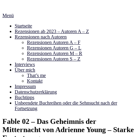
Zum
Inhalt
Menü
springen
Startseite
Rezensionen ab 2023 – Autoren A – Z
Rezensionen nach Autoren
Rezensionen Autoren A – F
Rezensionen Autoren G – L
Rezensionen Autoren M – R
Rezensionen Autoren S – Z
Interviews
Über mich
That’s me
Kontakt
Impressum
Datenschutzerklärung
Buchtipps
Unbeendete Buchreihen oder die Sehnsucht nach der
Fortsetzung
Fable 02 – Das Geheimnis der
Mitternacht von Adrienne Young – Starke