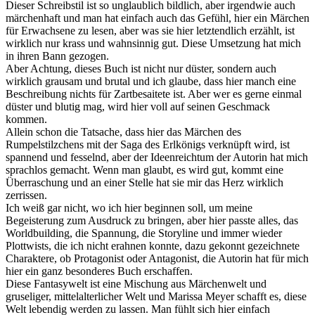
Dieser Schreibstil ist so unglaublich bildlich, aber irgendwie auch
märchenhaft und man hat einfach auch das Gefühl, hier ein Märchen
für Erwachsene zu lesen, aber was sie hier letztendlich erzählt, ist
wirklich nur krass und wahnsinnig gut. Diese Umsetzung hat mich
in ihren Bann gezogen.
Aber Achtung, dieses Buch ist nicht nur düster, sondern auch
wirklich grausam und brutal und ich glaube, dass hier manch eine
Beschreibung nichts für Zartbesaitete ist. Aber wer es gerne einmal
düster und blutig mag, wird hier voll auf seinen Geschmack
kommen.
Allein schon die Tatsache, dass hier das Märchen des
Rumpelstilzchens mit der Saga des Erlkönigs verknüpft wird, ist
spannend und fesselnd, aber der Ideenreichtum der Autorin hat mich
sprachlos gemacht. Wenn man glaubt, es wird gut, kommt eine
Überraschung und an einer Stelle hat sie mir das Herz wirklich
zerrissen.
Ich weiß gar nicht, wo ich hier beginnen soll, um meine
Begeisterung zum Ausdruck zu bringen, aber hier passte alles, das
Worldbuilding, die Spannung, die Storyline und immer wieder
Plottwists, die ich nicht erahnen konnte, dazu gekonnt gezeichnete
Charaktere, ob Protagonist oder Antagonist, die Autorin hat für mich
hier ein ganz besonderes Buch erschaffen.
Diese Fantasywelt ist eine Mischung aus Märchenwelt und
gruseliger, mittelalterlicher Welt und Marissa Meyer schafft es, diese
Welt lebendig werden zu lassen. Man fühlt sich hier einfach