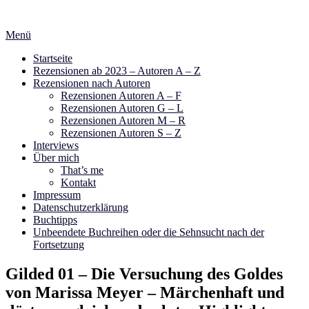
Zum
Inhalt
Menü
springen
Startseite
Rezensionen ab 2023 – Autoren A – Z
Rezensionen nach Autoren
Rezensionen Autoren A – F
Rezensionen Autoren G – L
Rezensionen Autoren M – R
Rezensionen Autoren S – Z
Interviews
Über mich
That’s me
Kontakt
Impressum
Datenschutzerklärung
Buchtipps
Unbeendete Buchreihen oder die Sehnsucht nach der
Fortsetzung
Gilded 01 – Die Versuchung des Goldes
von Marissa Meyer – Märchenhaft und