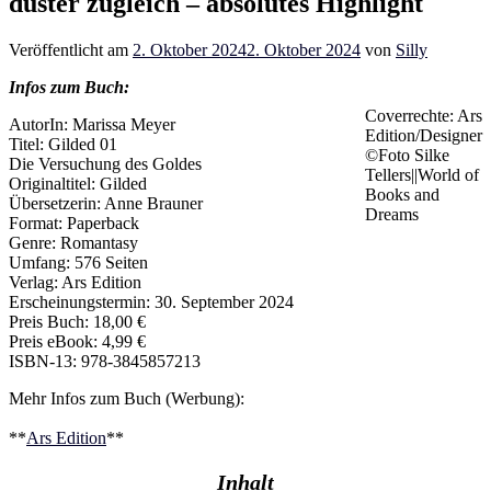
düster zugleich – absolutes Highlight
Veröffentlicht am
2. Oktober 2024
2. Oktober 2024
von
Silly
Infos zum Buch:
Coverrechte: Ars
AutorIn: Marissa Meyer
Edition/Designer
Titel: Gilded 01
©Foto Silke
Die Versuchung des Goldes
Tellers||World of
Originaltitel: Gilded
Books and
Übersetzerin: Anne Brauner
Dreams
Format: Paperback
Genre: Romantasy
Umfang: 576 Seiten
Verlag: Ars Edition
Erscheinungstermin: 30. September 2024
Preis Buch: 18,00 €
Preis eBook: 4,99 €
ISBN-13: 978-3845857213
Mehr Infos zum Buch (Werbung):
**
Ars Edition
**
Inhalt