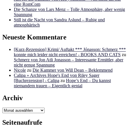
eine RomCom
Die Schanze von Lars Menz – Tolle Atmosphäre, aber wenig
Spannung
Still ist die Nacht von Sandra Aslund – Ruhig und
atmosphärisch
Neueste Kommentare
[Kurz-Rezension] Krimi/ Auftakt *** Jónasson: Schmerz ***
konnte mich leider nicht erreichen! - BOOKS AND CATS
zu
Schmerz von Jon Atli Jonasson – Interessante Ermittler, aber
nicht genug Spannung
Nicole
zu
Die Kammer von Will Dean – Beklemmend
Calipa » Archives Hope's End von Riley Sager
[Buchrezension] - Calipa
zu
Hope’s End – Du kannst
niemandem trauen – Eigentlich genial
Archiv
Archiv
Seitenaufrufe