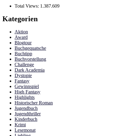
Total Views:
1.387.609
Kategorien
Aktion
Award
Blogtour
Buchgequatsche
Buchtipp
Buchvorstellung
Challenge
Dark Academia
Dystopie
Fantasy
Gewinnspiel
High Fantasy
Highlights
Historischer Roman
Jugendbuch
Jugendthriller
Kinderbuch
Krimi
Lesemonat
Liebling