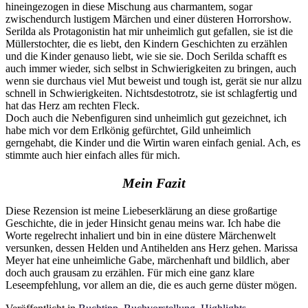
hineingezogen in diese Mischung aus charmantem, sogar
zwischendurch lustigem Märchen und einer düsteren Horrorshow.
Serilda als Protagonistin hat mir unheimlich gut gefallen, sie ist die
Müllerstochter, die es liebt, den Kindern Geschichten zu erzählen
und die Kinder genauso liebt, wie sie sie. Doch Serilda schafft es
auch immer wieder, sich selbst in Schwierigkeiten zu bringen, auch
wenn sie durchaus viel Mut beweist und tough ist, gerät sie nur allzu
schnell in Schwierigkeiten. Nichtsdestotrotz, sie ist schlagfertig und
hat das Herz am rechten Fleck.
Doch auch die Nebenfiguren sind unheimlich gut gezeichnet, ich
habe mich vor dem Erlkönig gefürchtet, Gild unheimlich
gerngehabt, die Kinder und die Wirtin waren einfach genial. Ach, es
stimmte auch hier einfach alles für mich.
Mein Fazit
Diese Rezension ist meine Liebeserklärung an diese großartige
Geschichte, die in jeder Hinsicht genau meins war. Ich habe die
Worte regelrecht inhaliert und bin in eine düstere Märchenwelt
versunken, dessen Helden und Antihelden ans Herz gehen. Marissa
Meyer hat eine unheimliche Gabe, märchenhaft und bildlich, aber
doch auch grausam zu erzählen. Für mich eine ganz klare
Leseempfehlung, vor allem an die, die es auch gerne düster mögen.