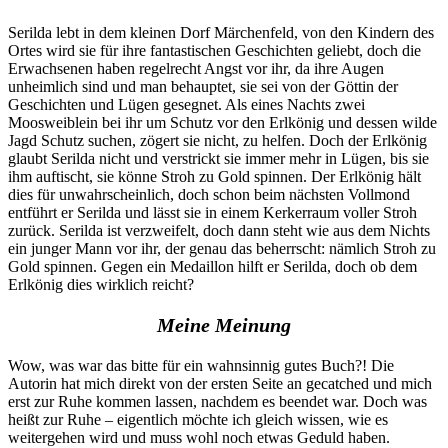
Serilda lebt in dem kleinen Dorf Märchenfeld, von den Kindern des
Ortes wird sie für ihre fantastischen Geschichten geliebt, doch die
Erwachsenen haben regelrecht Angst vor ihr, da ihre Augen
unheimlich sind und man behauptet, sie sei von der Göttin der
Geschichten und Lügen gesegnet. Als eines Nachts zwei
Moosweiblein bei ihr um Schutz vor den Erlkönig und dessen wilde
Jagd Schutz suchen, zögert sie nicht, zu helfen. Doch der Erlkönig
glaubt Serilda nicht und verstrickt sie immer mehr in Lügen, bis sie
ihm auftischt, sie könne Stroh zu Gold spinnen. Der Erlkönig hält
dies für unwahrscheinlich, doch schon beim nächsten Vollmond
entführt er Serilda und lässt sie in einem Kerkerraum voller Stroh
zurück. Serilda ist verzweifelt, doch dann steht wie aus dem Nichts
ein junger Mann vor ihr, der genau das beherrscht: nämlich Stroh zu
Gold spinnen. Gegen ein Medaillon hilft er Serilda, doch ob dem
Erlkönig dies wirklich reicht?
Meine Meinung
Wow, was war das bitte für ein wahnsinnig gutes Buch?! Die
Autorin hat mich direkt von der ersten Seite an gecatched und mich
erst zur Ruhe kommen lassen, nachdem es beendet war. Doch was
heißt zur Ruhe – eigentlich möchte ich gleich wissen, wie es
weitergehen wird und muss wohl noch etwas Geduld haben.