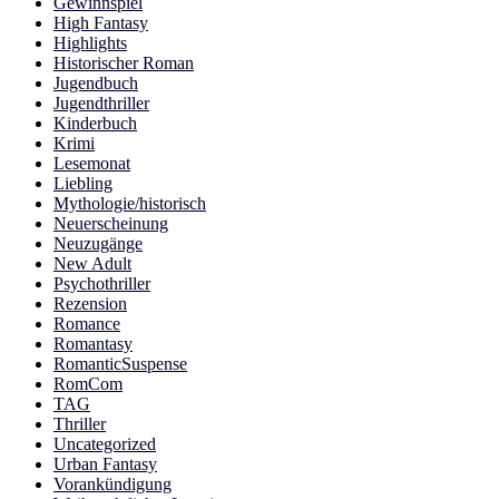
Gewinnspiel
High Fantasy
Highlights
Historischer Roman
Jugendbuch
Jugendthriller
Kinderbuch
Krimi
Lesemonat
Liebling
Mythologie/historisch
Neuerscheinung
Neuzugänge
New Adult
Psychothriller
Rezension
Romance
Romantasy
RomanticSuspense
RomCom
TAG
Thriller
Uncategorized
Urban Fantasy
Vorankündigung