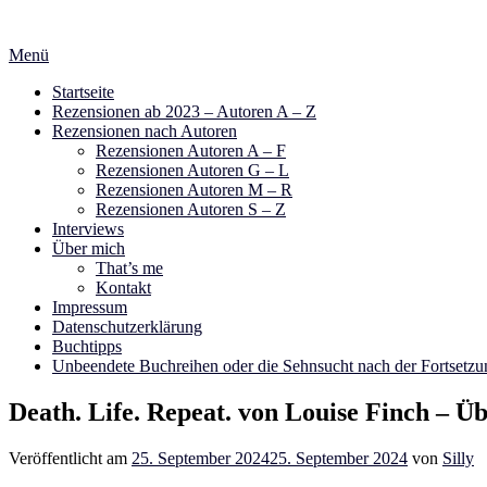
Zum
Inhalt
Menü
springen
Startseite
Rezensionen ab 2023 – Autoren A – Z
Rezensionen nach Autoren
Rezensionen Autoren A – F
Rezensionen Autoren G – L
Rezensionen Autoren M – R
Rezensionen Autoren S – Z
Interviews
Über mich
That’s me
Kontakt
Impressum
Datenschutzerklärung
Buchtipps
Unbeendete Buchreihen oder die Sehnsucht nach der Fortsetzu
Death. Life. Repeat. von Louise Finch – Ü
Veröffentlicht am
25. September 2024
25. September 2024
von
Silly