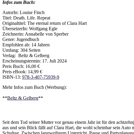
Infos zum Buch:
AutorIn: Louise Finch
Titel: Death. Life. Repeat
Originaltitel: The eternal return of Clara Hart
ÜbersetzerIn: Wolfgang Egle
Zeichnerin: Annabelle von Sperber
Genre: Jugendbuch
Empfohlen ab: 14 Jahren
Umfang: 304 Seiten
Verlag: ‎ Beltz & Gelberg
Erscheinungstermin: 17. Juli 2024
Preis Buch: 16,00 €
Preis eBook: 14,99 €
ISBN-13:
978-3-407-75939-9
Mehr Infos zum Buch (Werbung):
**
Beltz & Gelberg
**
Seit dem Tod seiner Mutter vor genau einem Jahr ist für den achtzehn
aus und sein Blick fällt auf Clara Hart, die wohl scheinbar sein Auto
Schultag. Zwischen langweiligem Unterricht, Pause und Partyplanung f