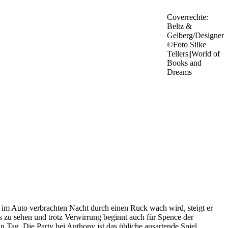
Coverrechte:
Beltz &
Gelberg/Designer
©Foto Silke
Tellers||World of
Books and
Dreams
r im Auto verbrachten Nacht durch einen Ruck wach wird, steigt er
hts zu sehen und trotz Verwirrung beginnt auch für Spence der
n Tag. Die Party bei Anthony ist das übliche ausartende Spiel