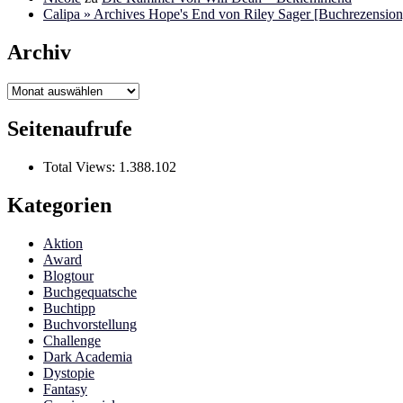
Calipa » Archives Hope's End von Riley Sager [Buchrezension]
Archiv
Archiv
Seitenaufrufe
Total Views:
1.388.102
Kategorien
Aktion
Award
Blogtour
Buchgequatsche
Buchtipp
Buchvorstellung
Challenge
Dark Academia
Dystopie
Fantasy