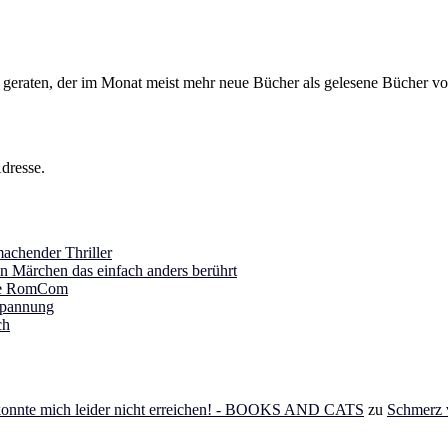
s geraten, der im Monat meist mehr neue Bücher als gelesene Bücher vor
dresse.
achender Thriller
in Märchen das einfach anders berührt
ine RomCom
Spannung
ch
 konnte mich leider nicht erreichen! - BOOKS AND CATS
zu
Schmerz v