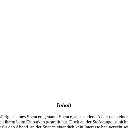
Inhalt
jährigen James Spencer, genannt Spence, alles anders. Als er nach eine
 mit ihrem beim Einparken gestreift hat. Doch an der Stoßstange ist nic
ür den Abend, an der Spence eigentlich kein Interesse hat, vergeht sei