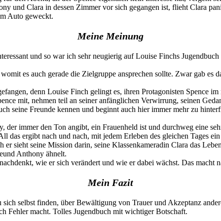
 und Clara in dessen Zimmer vor sich gegangen ist, flieht Clara panis
nem Auto geweckt.
Meine Meinung
nteressant und so war ich sehr neugierig auf Louise Finchs Jugendbuch
 womit es auch gerade die Zielgruppe ansprechen sollte. Zwar gab es d
 gefangen, denn Louise Finch gelingt es, ihren Protagonisten Spence im
 Spence mit, nehmen teil an seiner anfänglichen Verwirrung, seinen Ged
ch seine Freunde kennen und beginnt auch hier immer mehr zu hinterfrag
ny, der immer den Ton angibt, ein Frauenheld ist und durchweg eine seh
 All das ergibt nach und nach, mit jedem Erleben des gleichen Tages ein
 er sieht seine Mission darin, seine Klassenkameradin Clara das Leben zu 
reund Anthony ähnelt.
nachdenkt, wie er sich verändert und wie er dabei wächst. Das macht n
Mein Fazit
ich selbst finden, über Bewältigung von Trauer und Akzeptanz anderer.
ch Fehler macht. Tolles Jugendbuch mit wichtiger Botschaft.