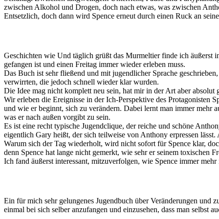
zwischen Alkohol und Drogen, doch nach etwas, was zwischen Anthony
Entsetzlich, doch dann wird Spence erneut durch einen Ruck an sei
Geschichten wie Und täglich grüßt das Murmeltier finde ich äußerst i
gefangen ist und einen Freitag immer wieder erleben muss.
Das Buch ist sehr fließend und mit jugendlicher Sprache geschrieben,
verwirrten, die jedoch schnell wieder klar wurden.
Die Idee mag nicht komplett neu sein, hat mir in der Art aber absolut
Wir erleben die Ereignisse in der Ich-Perspektive des Protagonisten
und wie er beginnt, sich zu verändern. Dabei lernt man immer mehr au
was er nach außen vorgibt zu sein.
Es ist eine recht typische Jugendclique, der reiche und schöne Antho
eigentlich Gary heißt, der sich teilweise von Anthony erpressen lässt.
Warum sich der Tag wiederholt, wird nicht sofort für Spence klar, doch
denn Spence hat lange nicht gemerkt, wie sehr er seinem toxischen F
Ich fand äußerst interessant, mitzuverfolgen, wie Spence immer mehr 
Ein für mich sehr gelungenes Jugendbuch über Veränderungen und zu s
einmal bei sich selber anzufangen und einzusehen, dass man selbst au