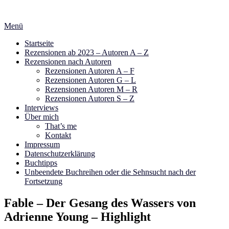
Zum
Inhalt
Menü
springen
Startseite
Rezensionen ab 2023 – Autoren A – Z
Rezensionen nach Autoren
Rezensionen Autoren A – F
Rezensionen Autoren G – L
Rezensionen Autoren M – R
Rezensionen Autoren S – Z
Interviews
Über mich
That’s me
Kontakt
Impressum
Datenschutzerklärung
Buchtipps
Unbeendete Buchreihen oder die Sehnsucht nach der
Fortsetzung
Fable – Der Gesang des Wassers von
Adrienne Young – Highlight