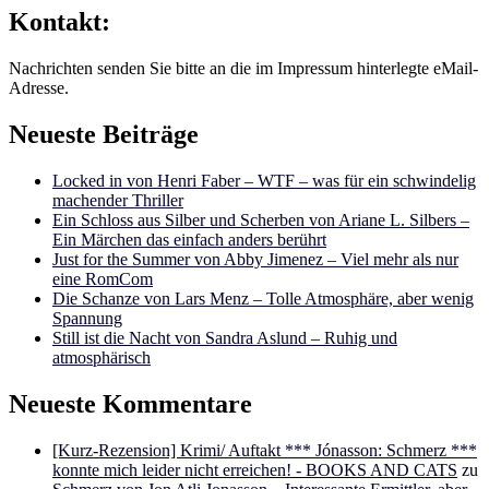
Kontakt:
Nachrichten senden Sie bitte an die im Impressum hinterlegte eMail-
Adresse.
Neueste Beiträge
Locked in von Henri Faber – WTF – was für ein schwindelig
machender Thriller
Ein Schloss aus Silber und Scherben von Ariane L. Silbers –
Ein Märchen das einfach anders berührt
Just for the Summer von Abby Jimenez – Viel mehr als nur
eine RomCom
Die Schanze von Lars Menz – Tolle Atmosphäre, aber wenig
Spannung
Still ist die Nacht von Sandra Aslund – Ruhig und
atmosphärisch
Neueste Kommentare
[Kurz-Rezension] Krimi/ Auftakt *** Jónasson: Schmerz ***
konnte mich leider nicht erreichen! - BOOKS AND CATS
zu