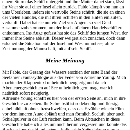
einem Sturm das Schiff untergeht und ihre Mutter dabei starb, lässt
ihr Vater sie auf einer Insel allein zurück. Fable kämpft von nun an
ums Überleben, indem sie wertvolle Steine schürft, die sie an einen
der vielen Händler, die mit ihren Schiffen in den Hafen einlaufen,
verkauft. Dabei hat sie nur ein Ziel vor Augen: so viel Geld
zusammenzubekommen, um der Insel auf einem Handelsschiff zu
entkommen. Ins Auge gefasst hat sie das Schiff des jungen West, der
immer ihre Steine abkauft. Dieser weigert sich zunächst, doch dann
eskaliert die Situation auf der Insel und West nimmt sie, ohne
Zustimmung der Mannschaft, mit auf sein Schiff.
Meine Meinung
Mit Fable, der Gesang des Wassers erschien der erste Band der
Seefahrer-/Fantasydilogie aus der Feder von Adrienne Young. Mich
machte der Klappentext unheimlich neugierig und da ich
Abenteuergeschichten auf See unheimlich gern mag, war ich
natürlich sofort neugierig.
Adrienne Young schafft es hier von der ersten Seite an, mich in ihre
Geschichte zu ziehen. Ihr Schreibstil ist so lebendig und flüssig,
dabei bildhaft ohne abzuschweifen, dass das Erzählte wie ein Film
vor dem inneren Auge abläuft und man förmlich Seeluft, aber auch
Schießpulver in der Luft riechen kann. Beim Abtauchen in diese
Geschichte habe ich alles um mich herum vergessen und konnte das
Buch erst aus der Hand legen, als die letzte Seite gelesen wurde.