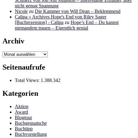
Schmerz von Jon Atli Jonasson – Interessante Ermittler, aber
nicht genug Spannung
Nicole
zu
Die Kammer von Will Dean – Beklemmend
Calipa » Archives Hope's End von Riley Sager
[Buchrezension] - Calipa
zu
Hope’s End – Du kannst
niemandem trauen – Eigentlich genial
Archiv
Archiv
Seitenaufrufe
Total Views:
1.388.342
Kategorien
Aktion
Award
Blogtour
Buchgequatsche
Buchtipp
Buchvorstellung