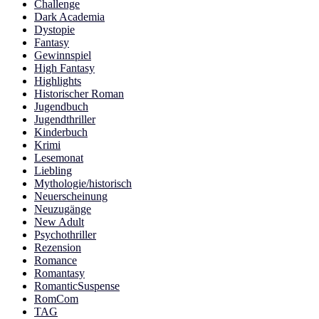
Challenge
Dark Academia
Dystopie
Fantasy
Gewinnspiel
High Fantasy
Highlights
Historischer Roman
Jugendbuch
Jugendthriller
Kinderbuch
Krimi
Lesemonat
Liebling
Mythologie/historisch
Neuerscheinung
Neuzugänge
New Adult
Psychothriller
Rezension
Romance
Romantasy
RomanticSuspense
RomCom
TAG