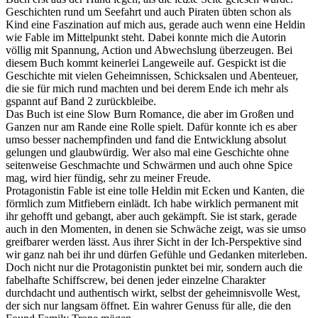
Geschichten rund um Seefahrt und auch Piraten übten schon als
Kind eine Faszination auf mich aus, gerade auch wenn eine Heldin
wie Fable im Mittelpunkt steht. Dabei konnte mich die Autorin
völlig mit Spannung, Action und Abwechslung überzeugen. Bei
diesem Buch kommt keinerlei Langeweile auf. Gespickt ist die
Geschichte mit vielen Geheimnissen, Schicksalen und Abenteuer,
die sie für mich rund machten und bei derem Ende ich mehr als
gspannt auf Band 2 zurückbleibe.
Das Buch ist eine Slow Burn Romance, die aber im Großen und
Ganzen nur am Rande eine Rolle spielt. Dafür konnte ich es aber
umso besser nachempfinden und fand die Entwicklung absolut
gelungen und glaubwürdig. Wer also mal eine Geschichte ohne
seitenweise Geschmachte und Schwärmen und auch ohne Spice
mag, wird hier fündig, sehr zu meiner Freude.
Protagonistin Fable ist eine tolle Heldin mit Ecken und Kanten, die
förmlich zum Mitfiebern einlädt. Ich habe wirklich permanent mit
ihr gehofft und gebangt, aber auch gekämpft. Sie ist stark, gerade
auch in den Momenten, in denen sie Schwäche zeigt, was sie umso
greifbarer werden lässt. Aus ihrer Sicht in der Ich-Perspektive sind
wir ganz nah bei ihr und dürfen Gefühle und Gedanken miterleben.
Doch nicht nur die Protagonistin punktet bei mir, sondern auch die
fabelhafte Schiffscrew, bei denen jeder einzelne Charakter
durchdacht und authentisch wirkt, selbst der geheimnisvolle West,
der sich nur langsam öffnet. Ein wahrer Genuss für alle, die den