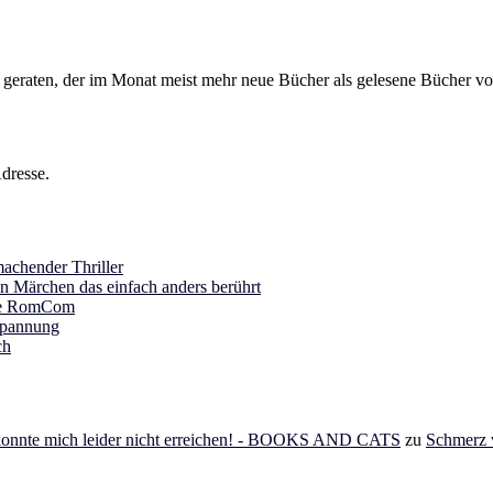
s geraten, der im Monat meist mehr neue Bücher als gelesene Bücher vor
dresse.
achender Thriller
in Märchen das einfach anders berührt
ine RomCom
Spannung
ch
 konnte mich leider nicht erreichen! - BOOKS AND CATS
zu
Schmerz v