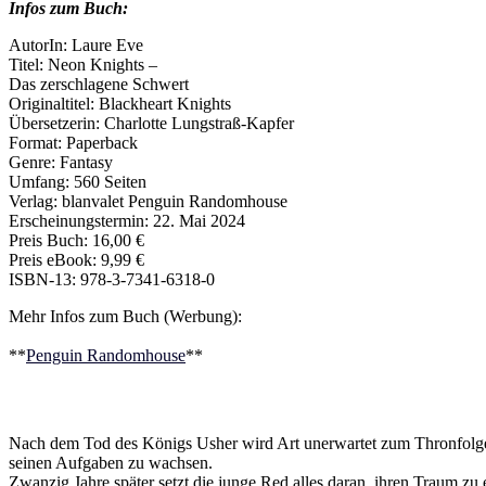
Infos zum Buch:
AutorIn: Laure Eve
Titel: Neon Knights –
Das zerschlagene Schwert
Originaltitel: Blackheart Knights
Übersetzerin: Charlotte Lungstraß-Kapfer
Format: Paperback
Genre: Fantasy
Umfang: 560 Seiten
Verlag: blanvalet Penguin Randomhouse
Erscheinungstermin: 22. Mai 2024
Preis Buch: 16,00 €
Preis eBook: 9,99 €
ISBN-13: 978-3-7341-6318-0
Mehr Infos zum Buch (Werbung):
**
Penguin Randomhouse
**
Nach dem Tod des Königs Usher wird Art unerwartet zum Thronfolger. 
seinen Aufgaben zu wachsen.
Zwanzig Jahre später setzt die junge Red alles daran, ihren Traum zu