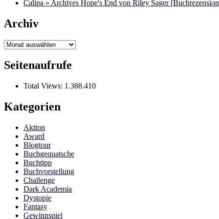
Calipa » Archives Hope's End von Riley Sager [Buchrezension]
Archiv
Archiv
Seitenaufrufe
Total Views:
1.388.410
Kategorien
Aktion
Award
Blogtour
Buchgequatsche
Buchtipp
Buchvorstellung
Challenge
Dark Academia
Dystopie
Fantasy
Gewinnspiel