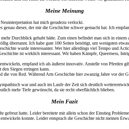
Meine Meinung
 Neuinterpretation hat mich geradezu verlockt.
ist es genau dieser, der mir die Geschichte schwer gemacht hat. Ich em
mehr Durchblick gehabt hätte. Zum einen befindet man sich in einem al
 völlig überrannt. Ich habe gute 100 Seiten benötigt, um wenigsten e
schichte wurde interessanter. Wer hier allerdings viel Tempo und Acti
Geschichte ist wirklich interessant. Wir haben Kämpfe, Queerness, Intri
 entwickeln, empfand ich als äußerst innovativ. Anstelle von Pferden 
t den Siegen erringen kann.
nd die von Red. Während Arts Geschichte hier zwanzig Jahre vor der Ge
ympathisch war und auch im Laufe der Zeit sich deutlich weiterentwick
utlich mehr Tiefe gewünscht, da sie recht oberflächlich blieben.
Mein Fazit
r gefreut hatte. Leider bereitete mir allein schon der Einstieg Proble
og entwickeln konnte. Leider entsprach die Geschichte nicht meinen Erw