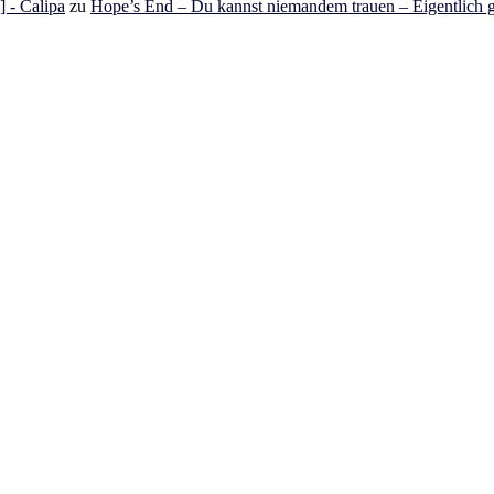
 - Calipa
zu
Hope’s End – Du kannst niemandem trauen – Eigentlich g