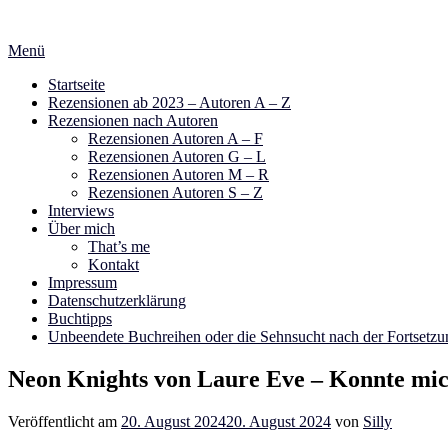
Zum
Inhalt
Menü
springen
Startseite
Rezensionen ab 2023 – Autoren A – Z
Rezensionen nach Autoren
Rezensionen Autoren A – F
Rezensionen Autoren G – L
Rezensionen Autoren M – R
Rezensionen Autoren S – Z
Interviews
Über mich
That’s me
Kontakt
Impressum
Datenschutzerklärung
Buchtipps
Unbeendete Buchreihen oder die Sehnsucht nach der Fortsetzu
Neon Knights von Laure Eve – Konnte mic
Veröffentlicht am
20. August 2024
20. August 2024
von
Silly