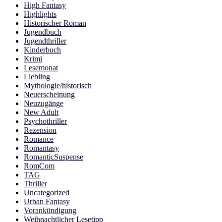
High Fantasy
Highlights
Historischer Roman
Jugendbuch
Jugendthriller
Kinderbuch
Krimi
Lesemonat
Liebling
Mythologie/historisch
Neuerscheinung
Neuzugänge
New Adult
Psychothriller
Rezension
Romance
Romantasy
RomanticSuspense
RomCom
TAG
Thriller
Uncategorized
Urban Fantasy
Vorankündigung
Weihnachtlicher Lesetipp