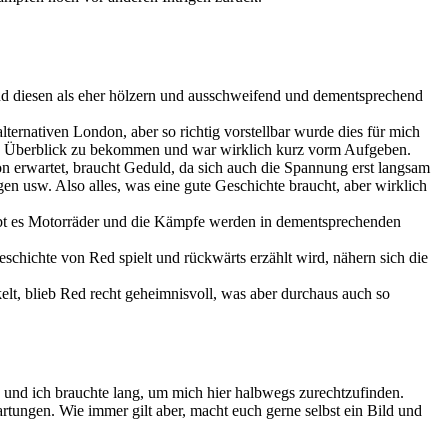
pfand diesen als eher hölzern und ausschweifend und dementsprechend
ternativen London, aber so richtig vorstellbar wurde dies für mich
twas Überblick zu bekommen und war wirklich kurz vorm Aufgeben.
on erwartet, braucht Geduld, da sich auch die Spannung erst langsam
gen usw. Also alles, was eine gute Geschichte braucht, aber wirklich
gibt es Motorräder und die Kämpfe werden in dementsprechenden
schichte von Red spielt und rückwärts erzählt wird, nähern sich die
elt, blieb Red recht geheimnisvoll, was aber durchaus auch so
me und ich brauchte lang, um mich hier halbwegs zurechtzufinden.
artungen. Wie immer gilt aber, macht euch gerne selbst ein Bild und