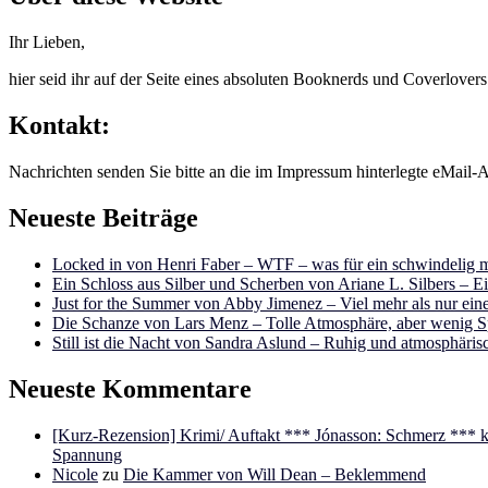
Ihr Lieben,
hier seid ihr auf der Seite eines absoluten Booknerds und Coverlover
Kontakt:
Nachrichten senden Sie bitte an die im Impressum hinterlegte eMail-A
Neueste Beiträge
Locked in von Henri Faber – WTF – was für ein schwindelig m
Ein Schloss aus Silber und Scherben von Ariane L. Silbers – E
Just for the Summer von Abby Jimenez – Viel mehr als nur e
Die Schanze von Lars Menz – Tolle Atmosphäre, aber wenig 
Still ist die Nacht von Sandra Aslund – Ruhig und atmosphäris
Neueste Kommentare
[Kurz-Rezension] Krimi/ Auftakt *** Jónasson: Schmerz ***
Spannung
Nicole
zu
Die Kammer von Will Dean – Beklemmend