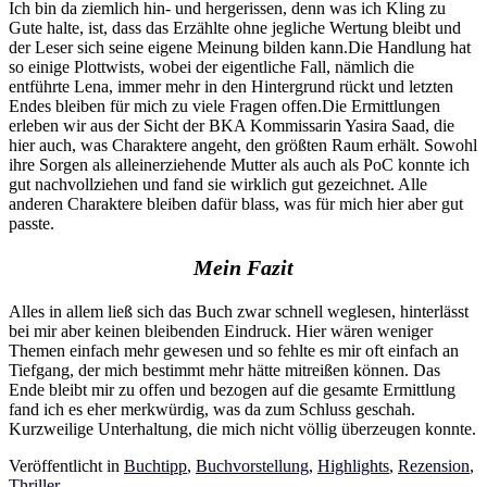
Ich bin da ziemlich hin- und hergerissen, denn was ich Kling zu
Gute halte, ist, dass das Erzählte ohne jegliche Wertung bleibt und
der Leser sich seine eigene Meinung bilden kann.Die Handlung hat
so einige Plottwists, wobei der eigentliche Fall, nämlich die
entführte Lena, immer mehr in den Hintergrund rückt und letzten
Endes bleiben für mich zu viele Fragen offen.Die Ermittlungen
erleben wir aus der Sicht der BKA Kommissarin Yasira Saad, die
hier auch, was Charaktere angeht, den größten Raum erhält. Sowohl
ihre Sorgen als alleinerziehende Mutter als auch als PoC konnte ich
gut nachvollziehen und fand sie wirklich gut gezeichnet. Alle
anderen Charaktere bleiben dafür blass, was für mich hier aber gut
passte.
Mein Fazit
Alles in allem ließ sich das Buch zwar schnell weglesen, hinterlässt
bei mir aber keinen bleibenden Eindruck. Hier wären weniger
Themen einfach mehr gewesen und so fehlte es mir oft einfach an
Tiefgang, der mich bestimmt mehr hätte mitreißen können. Das
Ende bleibt mir zu offen und bezogen auf die gesamte Ermittlung
fand ich es eher merkwürdig, was da zum Schluss geschah.
Kurzweilige Unterhaltung, die mich nicht völlig überzeugen konnte.
Veröffentlicht in
Buchtipp
,
Buchvorstellung
,
Highlights
,
Rezension
,
Thriller