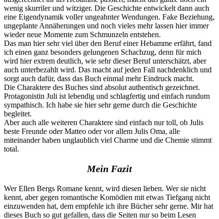
wenig skurriler und witziger. Die Geschichte entwickelt dann auch
eine Eigendynamik voller ungeahnter Wendungen. Fake Beziehung,
ungeplante Annäherungen und noch vieles mehr lassen hier immer
wieder neue Momente zum Schmunzeln entstehen.
Das man hier sehr viel über den Beruf einer Hebamme erfährt, fand
ich einen ganz besonders gelungenen Schachzug, denn für mich
wird hier extrem deutlich, wie sehr dieser Beruf unterschätzt, aber
auch unterbezahlt wird. Das macht auf jeden Fall nachdenklich und
sorgt auch dafür, dass das Buch einmal mehr Eindruck macht.
Die Charaktere des Buches sind absolut authentisch gezeichnet.
Protagonistin Juli ist lebendig und schlagfertig und einfach rundum
sympathisch. Ich habe sie hier sehr gerne durch die Geschichte
begleitet.
Aber auch alle weiteren Charaktere sind einfach nur toll, ob Julis
beste Freunde oder Matteo oder vor allem Julis Oma, alle
miteinander haben unglaublich viel Charme und die Chemie stimmt
total.
Mein Fazit
Wer Ellen Bergs Romane kennt, wird diesen lieben. Wer sie nicht
kennt, aber gegen romantische Komödien mit etwas Tiefgang nicht
einzuwenden hat, dem empfehle ich ihre Bücher sehr gerne. Mir hat
dieses Buch so gut gefallen, dass die Seiten nur so beim Lesen