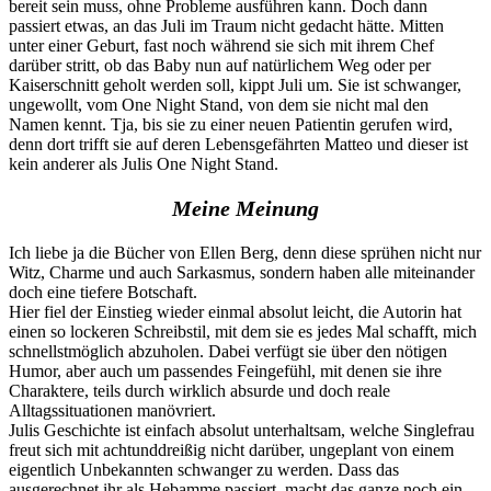
bereit sein muss, ohne Probleme ausführen kann. Doch dann
passiert etwas, an das Juli im Traum nicht gedacht hätte. Mitten
unter einer Geburt, fast noch während sie sich mit ihrem Chef
darüber stritt, ob das Baby nun auf natürlichem Weg oder per
Kaiserschnitt geholt werden soll, kippt Juli um. Sie ist schwanger,
ungewollt, vom One Night Stand, von dem sie nicht mal den
Namen kennt. Tja, bis sie zu einer neuen Patientin gerufen wird,
denn dort trifft sie auf deren Lebensgefährten Matteo und dieser ist
kein anderer als Julis One Night Stand.
Meine Meinung
Ich liebe ja die Bücher von Ellen Berg, denn diese sprühen nicht nur
Witz, Charme und auch Sarkasmus, sondern haben alle miteinander
doch eine tiefere Botschaft.
Hier fiel der Einstieg wieder einmal absolut leicht, die Autorin hat
einen so lockeren Schreibstil, mit dem sie es jedes Mal schafft, mich
schnellstmöglich abzuholen. Dabei verfügt sie über den nötigen
Humor, aber auch um passendes Feingefühl, mit denen sie ihre
Charaktere, teils durch wirklich absurde und doch reale
Alltagssituationen manövriert.
Julis Geschichte ist einfach absolut unterhaltsam, welche Singlefrau
freut sich mit achtunddreißig nicht darüber, ungeplant von einem
eigentlich Unbekannten schwanger zu werden. Dass das
ausgerechnet ihr als Hebamme passiert, macht das ganze noch ein