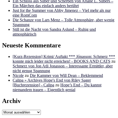
Ein Schloss aus Silber und Scherben von Ariane L. Silbers –
Ein Märchen das einfach anders berührt
Just for the Summer von Abby Jimenez – Viel mehr als nur
eine RomCom
Die Schanze von Lars Menz – Tolle Atmosphäre, aber wenig
Spannung
Still ist die Nacht von Sandra Aslund – Ruhig und
atmosphärisch
Neueste Kommentare
[Kurz-Rezension] Krimi/ Auftakt *** Jónasson: Schmerz ***
konnte mich leider nicht erreichen! - BOOKS AND CATS
zu
Schmerz von Jon Atli Jonasson – Interessante Ermittler, aber
nicht genug Spannung
Nicole
zu
Die Kammer von Will Dean – Beklemmend
Calipa » Archives Hope's End von Riley Sager
[Buchrezension] - Calipa
zu
Hope’s End – Du kannst
niemandem trauen – Eigentlich genial
Archiv
Archiv