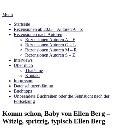
Zum
Inhalt
Menü
springen
Startseite
Rezensionen ab 2023 – Autoren A – Z
Rezensionen nach Autoren
Rezensionen Autoren A – F
Rezensionen Autoren G – L
Rezensionen Autoren M – R
Rezensionen Autoren S – Z
Interviews
Über mich
That’s me
Kontakt
Impressum
Datenschutzerklärung
Buchtipps
Unbeendete Buchreihen oder die Sehnsucht nach der
Fortsetzung
Komm schon, Baby von Ellen Berg –
Witzig, spritzig, typisch Ellen Berg