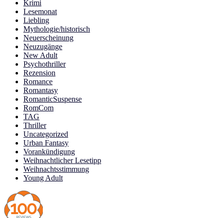
Krimi
Lesemonat
Liebling
Mythologie/historisch
Neuerscheinung
Neuzugänge
New Adult
Psychothriller
Rezension
Romance
Romantasy
RomanticSuspense
RomCom
TAG
Thriller
Uncategorized
Urban Fantasy
Vorankündigung
Weihnachtlicher Lesetipp
Weihnachtsstimmung
Young Adult