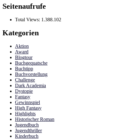
Seitenaufrufe
Total Views:
1.388.102
Kategorien
Aktion
Award
Blogtour
Buchgequatsche
Buchtipp
Buchvorstellung
Challenge
Dark Academia
Dystopie
Fantasy
Gewinnspiel
High Fantasy
Highlights
Historischer Roman
Jugendbuch
Jugendthriller
Kinderbuch