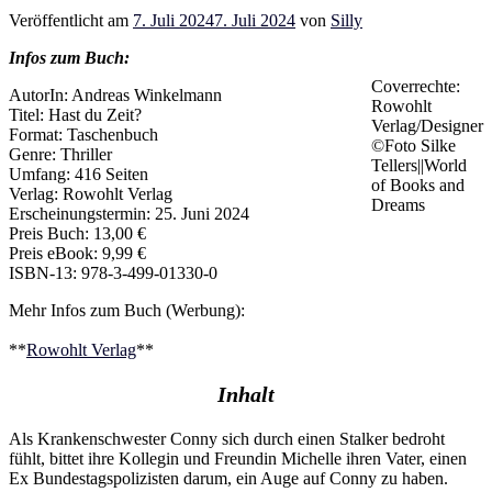
Veröffentlicht am
7. Juli 2024
7. Juli 2024
von
Silly
Infos zum Buch:
Coverrechte:
AutorIn: Andreas Winkelmann
Rowohlt
Titel: Hast du Zeit?
Verlag/Designer
Format: Taschenbuch
©Foto Silke
Genre: Thriller
Tellers||World
Umfang: 416 Seiten
of Books and
Verlag: Rowohlt Verlag
Dreams
Erscheinungstermin: 25. Juni 2024
Preis Buch: 13,00 €
Preis eBook: 9,99 €
ISBN-13: 978-3-499-01330-0
Mehr Infos zum Buch (Werbung):
**
Rowohlt Verlag
**
Inhalt
Als Krankenschwester Conny sich durch einen Stalker bedroht
fühlt, bittet ihre Kollegin und Freundin Michelle ihren Vater, einen
Ex Bundestagspolizisten darum, ein Auge auf Conny zu haben.