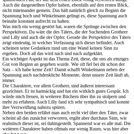
Auch die dargestellten Opfer haben, ebenfalls auf den ersten Blick,
nicht miteinander gemein. Das hält natürlich gleich zu Beginn die
Spannung hoch und Winkelmann gelingt es, diese Spannung auch
beinahe konstant aufrecht zu halten.
Was mich ein wenig gestört hat, waren die Sprünge zwischen den
Perspektiven. Da wäre die des Täters, die der Suchenden Grotheer
und Lilly und auch die der Opfer. Gerade die Perspektive des Täters
zeigt eindeutig, in welcher Verfassung sich dieser befindet. Auch
scheinen seine Gedanken rund um eine Wand keinen Sinn zu
ergeben. Doch all das wird nach und nach aufgeklärt.
Ein wichtiger Aspekt ist das Thema Zeit, diese, die uns als einziges
Gut von Beginn an gegeben wurde. Wie oft fiel bei dir schon der
Satz – ich habe keine Zeit? Damit schafft Winkelmann neben der
Spannung auch nachdenkliche Momente, denn unsere Zeit läuft ab,
immer.
Die Charaktere, vor allem Grotheer, sind äußerst interessant
gezeichnet. Er ist hartnäckig und hat ein wirklich gutes Gespür. Ich
würde mich freuen, in weiteren Büchern über ihn zu stolpern und
mehr zu erfahren. Auch Lilly fand ich sehr sympathisch und konnte
ihre Verzweiflung nahezu spüren.
Neben den beiden erfährt man auch recht viel über den Täter, zwar
scheint all das zunächst verworren, ergibt aber durchaus Sinn, wie
realistisch dieser ist, sei dahingestellt. Spannend war es alle mal. Die
weiteren Charaktere haben oftmals nur wenig Raum, was hier aber