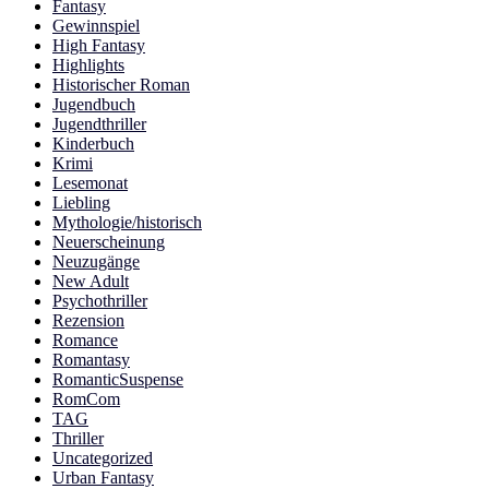
Fantasy
Gewinnspiel
High Fantasy
Highlights
Historischer Roman
Jugendbuch
Jugendthriller
Kinderbuch
Krimi
Lesemonat
Liebling
Mythologie/historisch
Neuerscheinung
Neuzugänge
New Adult
Psychothriller
Rezension
Romance
Romantasy
RomanticSuspense
RomCom
TAG
Thriller
Uncategorized
Urban Fantasy