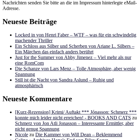
Nachrichten senden Sie bitte an die im Impressum hinterlegte eMail-
Adresse.
Neueste Beiträge
Locked in von Henri Faber – WTF – was für ein schwindelig
machender Thriller
Ein Schloss aus Silber und Scherben von Ariane L. Silbers –
Ein Märchen das einfach anders berührt
Just for the Summer von Abby Jimenez – Viel mehr als nur
eine RomCom
Die Schanze von Lars Menz – Tolle Atmosphäre, aber wenig
Spannung
Still ist die Nacht von Sandra Aslund – Ruhig und
atmosphärisch
Neueste Kommentare
[Kurz-Rezension] Krimi/ Auftakt *** Jónasson: Schmerz ***
konnte mich leider nicht erreichen! - BOOKS AND CATS
zu
Schmerz von Jon Atli Jonasson – Interessante Ermittler, aber
nicht genug Spannung
Nicole
zu
Die Kammer von Will Dean – Beklemmend