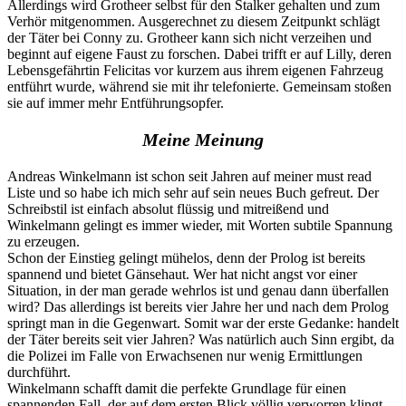
Allerdings wird Grotheer selbst für den Stalker gehalten und zum
Verhör mitgenommen. Ausgerechnet zu diesem Zeitpunkt schlägt
der Täter bei Conny zu. Grotheer kann sich nicht verzeihen und
beginnt auf eigene Faust zu forschen. Dabei trifft er auf Lilly, deren
Lebensgefährtin Felicitas vor kurzem aus ihrem eigenen Fahrzeug
entführt wurde, während sie mit ihr telefonierte. Gemeinsam stoßen
sie auf immer mehr Entführungsopfer.
Meine Meinung
Andreas Winkelmann ist schon seit Jahren auf meiner must read
Liste und so habe ich mich sehr auf sein neues Buch gefreut. Der
Schreibstil ist einfach absolut flüssig und mitreißend und
Winkelmann gelingt es immer wieder, mit Worten subtile Spannung
zu erzeugen.
Schon der Einstieg gelingt mühelos, denn der Prolog ist bereits
spannend und bietet Gänsehaut. Wer hat nicht angst vor einer
Situation, in der man gerade wehrlos ist und genau dann überfallen
wird? Das allerdings ist bereits vier Jahre her und nach dem Prolog
springt man in die Gegenwart. Somit war der erste Gedanke: handelt
der Täter bereits seit vier Jahren? Was natürlich auch Sinn ergibt, da
die Polizei im Falle von Erwachsenen nur wenig Ermittlungen
durchführt.
Winkelmann schafft damit die perfekte Grundlage für einen
spannenden Fall, der auf dem ersten Blick völlig verworren klingt.