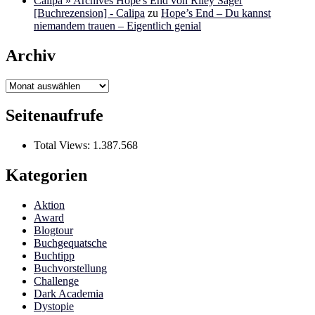
Calipa » Archives Hope's End von Riley Sager
[Buchrezension] - Calipa
zu
Hope’s End – Du kannst
niemandem trauen – Eigentlich genial
Archiv
Archiv
Seitenaufrufe
Total Views:
1.387.568
Kategorien
Aktion
Award
Blogtour
Buchgequatsche
Buchtipp
Buchvorstellung
Challenge
Dark Academia
Dystopie