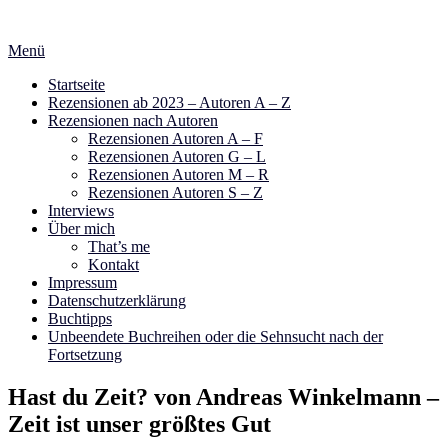
Zum
Inhalt
Menü
springen
Startseite
Rezensionen ab 2023 – Autoren A – Z
Rezensionen nach Autoren
Rezensionen Autoren A – F
Rezensionen Autoren G – L
Rezensionen Autoren M – R
Rezensionen Autoren S – Z
Interviews
Über mich
That’s me
Kontakt
Impressum
Datenschutzerklärung
Buchtipps
Unbeendete Buchreihen oder die Sehnsucht nach der
Fortsetzung
Hast du Zeit? von Andreas Winkelmann –
Zeit ist unser größtes Gut