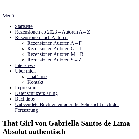
Zum
Inhalt
Menü
springen
Startseite
Rezensionen ab 2023 – Autoren A – Z
Rezensionen nach Autoren
Rezensionen Autoren A – F
Rezensionen Autoren G – L
Rezensionen Autoren M – R
Rezensionen Autoren S – Z
Interviews
Über mich
That’s me
Kontakt
Impressum
Datenschutzerklärung
Buchtipps
Unbeendete Buchreihen oder die Sehnsucht nach der
Fortsetzung
That Girl von Gabriella Santos de Lima –
Absolut authentisch