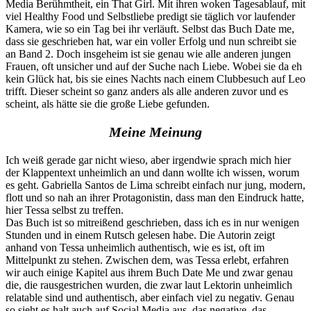
Media Berühmtheit, ein That Girl. Mit ihren woken Tagesablauf, mit
viel Healthy Food und Selbstliebe predigt sie täglich vor laufender
Kamera, wie so ein Tag bei ihr verläuft. Selbst das Buch Date me,
dass sie geschrieben hat, war ein voller Erfolg und nun schreibt sie
an Band 2. Doch insgeheim ist sie genau wie alle anderen jungen
Frauen, oft unsicher und auf der Suche nach Liebe. Wobei sie da eh
kein Glück hat, bis sie eines Nachts nach einem Clubbesuch auf Leo
trifft. Dieser scheint so ganz anders als alle anderen zuvor und es
scheint, als hätte sie die große Liebe gefunden.
Meine Meinung
Ich weiß gerade gar nicht wieso, aber irgendwie sprach mich hier
der Klappentext unheimlich an und dann wollte ich wissen, worum
es geht. Gabriella Santos de Lima schreibt einfach nur jung, modern,
flott und so nah an ihrer Protagonistin, dass man den Eindruck hatte,
hier Tessa selbst zu treffen.
Das Buch ist so mitreißend geschrieben, dass ich es in nur wenigen
Stunden und in einem Rutsch gelesen habe. Die Autorin zeigt
anhand von Tessa unheimlich authentisch, wie es ist, oft im
Mittelpunkt zu stehen. Zwischen dem, was Tessa erlebt, erfahren
wir auch einige Kapitel aus ihrem Buch Date Me und zwar genau
die, die rausgestrichen wurden, die zwar laut Lektorin unheimlich
relatable sind und authentisch, aber einfach viel zu negativ. Genau
so sieht es halt auch auf Social Media aus, das negative, das