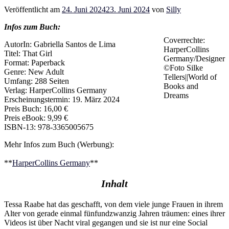
Veröffentlicht am
24. Juni 2024
23. Juni 2024
von
Silly
Infos zum Buch:
Coverrechte:
AutorIn: Gabriella Santos de Lima
HarperCollins
Titel: That Girl
Germany/Designer
Format: Paperback
©Foto Silke
Genre: New Adult
Tellers||World of
Umfang: 288 Seiten
Books and
Verlag: HarperCollins Germany
Dreams
Erscheinungstermin: 19. März 2024
Preis Buch: 16,00 €
Preis eBook: 9,99 €
ISBN-13: 978-3365005675
Mehr Infos zum Buch (Werbung):
**
HarperCollins Germany
**
Inhalt
Tessa Raabe hat das geschafft, von dem viele junge Frauen in ihrem
Alter von gerade einmal fünfundzwanzig Jahren träumen: eines ihrer
Videos ist über Nacht viral gegangen und sie ist nur eine Social