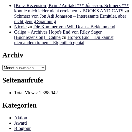
[Kurz-Rezension] Krimi/ Auftakt *** Jónasson: Schmerz ***
konnte mich leider nicht erreichen! - BOOKS AND CATS
zu
Schmerz von Jon Atli Jonasson – Interessante Ermittler, aber
nicht genug Spannung
Nicole
zu
Die Kammer von Will Dean – Beklemmend
Calipa » Archives Hope's End von Riley Sager
[Buchrezension] - Calipa
zu
Hope’s End – Du kannst
niemandem trauen – Eigentlich genial
Archiv
Archiv
Seitenaufrufe
Total Views:
1.388.942
Kategorien
Aktion
Award
Blogtour