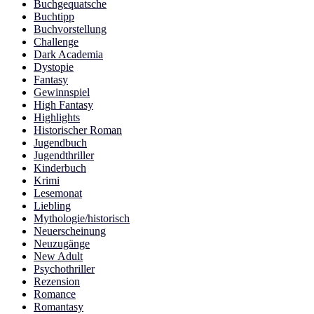
Buchgequatsche
Buchtipp
Buchvorstellung
Challenge
Dark Academia
Dystopie
Fantasy
Gewinnspiel
High Fantasy
Highlights
Historischer Roman
Jugendbuch
Jugendthriller
Kinderbuch
Krimi
Lesemonat
Liebling
Mythologie/historisch
Neuerscheinung
Neuzugänge
New Adult
Psychothriller
Rezension
Romance
Romantasy