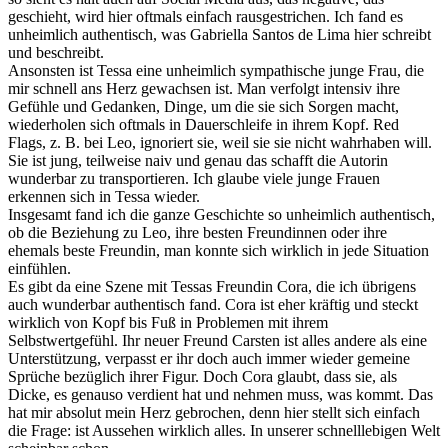
geschieht, wird hier oftmals einfach rausgestrichen. Ich fand es
unheimlich authentisch, was Gabriella Santos de Lima hier schreibt
und beschreibt.
Ansonsten ist Tessa eine unheimlich sympathische junge Frau, die
mir schnell ans Herz gewachsen ist. Man verfolgt intensiv ihre
Gefühle und Gedanken, Dinge, um die sie sich Sorgen macht,
wiederholen sich oftmals in Dauerschleife in ihrem Kopf. Red
Flags, z. B. bei Leo, ignoriert sie, weil sie sie nicht wahrhaben will.
Sie ist jung, teilweise naiv und genau das schafft die Autorin
wunderbar zu transportieren. Ich glaube viele junge Frauen
erkennen sich in Tessa wieder.
Insgesamt fand ich die ganze Geschichte so unheimlich authentisch,
ob die Beziehung zu Leo, ihre besten Freundinnen oder ihre
ehemals beste Freundin, man konnte sich wirklich in jede Situation
einfühlen.
Es gibt da eine Szene mit Tessas Freundin Cora, die ich übrigens
auch wunderbar authentisch fand. Cora ist eher kräftig und steckt
wirklich von Kopf bis Fuß in Problemen mit ihrem
Selbstwertgefühl. Ihr neuer Freund Carsten ist alles andere als eine
Unterstützung, verpasst er ihr doch auch immer wieder gemeine
Sprüche bezüglich ihrer Figur. Doch Cora glaubt, dass sie, als
Dicke, es genauso verdient hat und nehmen muss, was kommt. Das
hat mir absolut mein Herz gebrochen, denn hier stellt sich einfach
die Frage: ist Aussehen wirklich alles. In unserer schnelllebigen Welt