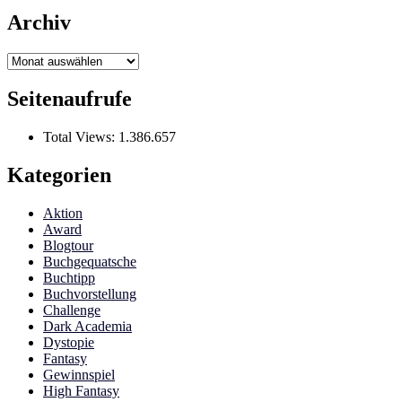
Archiv
Archiv
Seitenaufrufe
Total Views:
1.386.657
Kategorien
Aktion
Award
Blogtour
Buchgequatsche
Buchtipp
Buchvorstellung
Challenge
Dark Academia
Dystopie
Fantasy
Gewinnspiel
High Fantasy