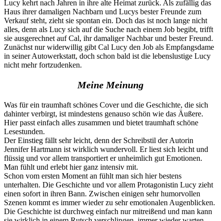
Lucy kehrt nach Jahren in ihre alte Heimat zurück. Als zufällig das
Haus ihrer damaligen Nachbarn und Lucys bester Freunde zum
Verkauf steht, zieht sie spontan ein. Doch das ist noch lange nicht
alles, denn als Lucy sich auf die Suche nach einem Job begibt, trifft
sie ausgerechnet auf Cal, ihr damaliger Nachbar und bester Freund.
Zunächst nur widerwillig gibt Cal Lucy den Job als Empfangsdame
in seiner Autowerkstatt, doch schon bald ist die lebenslustige Lucy
nicht mehr fortzudenken.
Meine Meinung
Was für ein traumhaft schönes Cover und die Geschichte, die sich
dahinter verbirgt, ist mindestens genauso schön wie das Äußere.
Hier passt einfach alles zusammen und bietet traumhaft schöne
Lesestunden.
Der Einstieg fällt sehr leicht, denn der Schreibstil der Autorin
Jennifer Hartmann ist wirklich wundervoll. Er liest sich leicht und
flüssig und vor allem transportiert er unheimlich gut Emotionen.
Man fühlt und erlebt hier ganz intensiv mit.
Schon vom ersten Moment an fühlt man sich hier bestens
unterhalten. Die Geschichte und vor allem Protagonistin Lucy zieht
einen sofort in ihren Bann. Zwischen einigen sehr humorvollen
Szenen kommt es immer wieder zu sehr emotionalen Augenblicken.
Die Geschichte ist durchweg einfach nur mitreißend und man kann
sie wirklich in einem Rutsch verschlingen, immer wieder warten