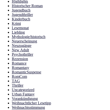
Highlights
Historischer Roman
Jugendbuch
Jugendthriller
Kinderbuch
Krimi
Lesemonat
Liebling
Mythologie/historisch
Neuerscheinung
Neuzugänge
New Adult
Psychothriller
Rezension
Romance
Romantasy
RomanticSuspense
RomCom
TAG
Thriller
Uncategorized
Urban Fantasy
Vorankündigung
Weihnachtlicher Lesetipp
Weihnachtsstimmung