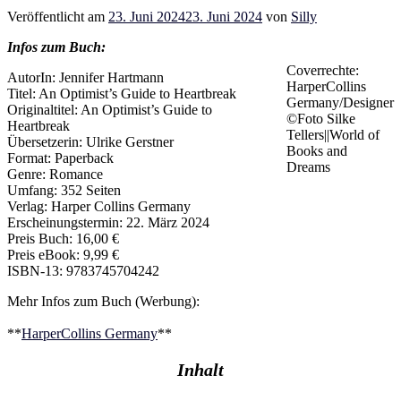
Veröffentlicht am
23. Juni 2024
23. Juni 2024
von
Silly
Infos zum Buch:
Coverrechte:
AutorIn: Jennifer Hartmann
HarperCollins
Titel: An Optimist’s Guide to Heartbreak
Germany/Designer
Originaltitel: An Optimist’s Guide to
©Foto Silke
Heartbreak
Tellers||World of
Übersetzerin: Ulrike Gerstner
Books and
Format: Paperback
Dreams
Genre: Romance
Umfang: 352 Seiten
Verlag: Harper Collins Germany
Erscheinungstermin: 22. März 2024
Preis Buch: 16,00 €
Preis eBook: 9,99 €
ISBN-13: 9783745704242
Mehr Infos zum Buch (Werbung):
**
HarperCollins Germany
**
Inhalt