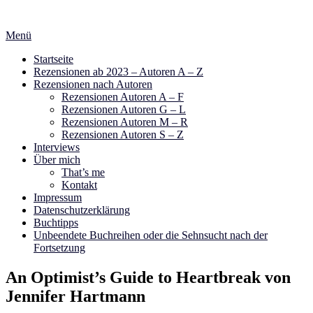
Zum
Inhalt
Menü
springen
Startseite
Rezensionen ab 2023 – Autoren A – Z
Rezensionen nach Autoren
Rezensionen Autoren A – F
Rezensionen Autoren G – L
Rezensionen Autoren M – R
Rezensionen Autoren S – Z
Interviews
Über mich
That’s me
Kontakt
Impressum
Datenschutzerklärung
Buchtipps
Unbeendete Buchreihen oder die Sehnsucht nach der
Fortsetzung
An Optimist’s Guide to Heartbreak von
Jennifer Hartmann