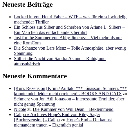
Neueste Beiträge
Locked in von Henri Faber – WTF – was für ein schwindelig
machender Thriller
Ein Schloss aus Silber und Scherben von Ariane L. Silbers –
Ein Märchen das einfach anders berührt
Just for the Summer von Abby Jimenez – Viel mehr als nur
eine RomCom
Die Schanze von Lars Menz – Tolle Atmosphäre, aber wenig
Spannung
Still ist die Nacht von Sandra Aslund – Ruhig und
atmosphärisch
Neueste Kommentare
[Kurz-Rezension] Krimi/ Auftakt *** Jónasson: Schmerz ***
konnte mich leider nicht erreichen! - BOOKS AND CATS
zu
Schmerz von Jon Atli Jonasson – Interessante Ermittler, aber
nicht genug Spannung
Nicole
zu
Die Kammer von Will Dean – Beklemmend
Calipa » Archives Hope's End von Riley Sager
[Buchrezension] - Calipa
zu
Hope’s End – Du kannst
niemandem trauen – Eigentlich genial