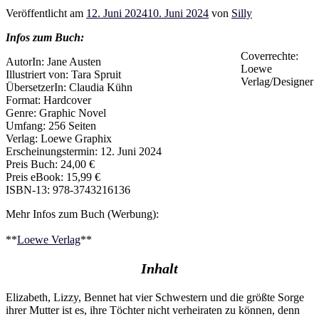
Veröffentlicht am
12. Juni 2024
10. Juni 2024
von
Silly
Infos zum Buch:
Coverrechte:
AutorIn: Jane Austen
Loewe
Illustriert von: Tara Spruit
Verlag/Designer
ÜbersetzerIn: Claudia Kühn
Format: Hardcover
Genre: Graphic Novel
Umfang: 256 Seiten
Verlag: Loewe Graphix
Erscheinungstermin: 12. Juni 2024
Preis Buch: 24,00 €
Preis eBook: 15,99 €
ISBN-13: 978-3743216136
Mehr Infos zum Buch (Werbung):
**
Loewe Verlag
**
Inhalt
Elizabeth, Lizzy, Bennet hat vier Schwestern und die größte Sorge
ihrer Mutter ist es, ihre Töchter nicht verheiraten zu können, denn