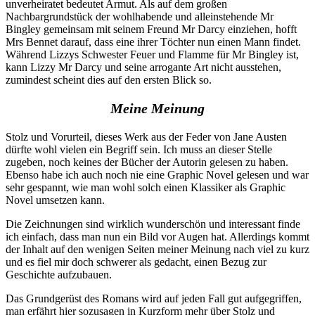
unverheiratet bedeutet Armut. Als auf dem großen
Nachbargrundstück der wohlhabende und alleinstehende Mr
Bingley gemeinsam mit seinem Freund Mr Darcy einziehen, hofft
Mrs Bennet darauf, dass eine ihrer Töchter nun einen Mann findet.
Während Lizzys Schwester Feuer und Flamme für Mr Bingley ist,
kann Lizzy Mr Darcy und seine arrogante Art nicht ausstehen,
zumindest scheint dies auf den ersten Blick so.
Meine Meinung
Stolz und Vorurteil, dieses Werk aus der Feder von Jane Austen
dürfte wohl vielen ein Begriff sein. Ich muss an dieser Stelle
zugeben, noch keines der Bücher der Autorin gelesen zu haben.
Ebenso habe ich auch noch nie eine Graphic Novel gelesen und war
sehr gespannt, wie man wohl solch einen Klassiker als Graphic
Novel umsetzen kann.
Die Zeichnungen sind wirklich wunderschön und interessant finde
ich einfach, dass man nun ein Bild vor Augen hat. Allerdings kommt
der Inhalt auf den wenigen Seiten meiner Meinung nach viel zu kurz
und es fiel mir doch schwerer als gedacht, einen Bezug zur
Geschichte aufzubauen.
Das Grundgerüst des Romans wird auf jeden Fall gut aufgegriffen,
man erfährt hier sozusagen in Kurzform mehr über Stolz und