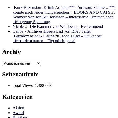
[Kurz-Rezension] Krimi/ Auftakt *** Jónasson: Schmerz ***
konnte mich leider nicht erreichen! - BOOKS AND CATS
zu
Schmerz von Jon Atli Jonasson – Interessante Ermittler, aber
nicht genug Spannung
Nicole
zu
Die Kammer von Will Dean – Beklemmend
Calipa » Archives Hope's End von Riley Sager
[Buchrezension] - Calipa
zu
Hope’s End – Du kannst
niemandem trauen – Eigentlich genial
Archiv
Archiv
Seitenaufrufe
Total Views:
1.388.068
Kategorien
Aktion
Award
Blogtour