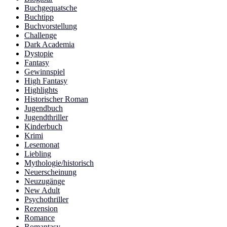
Buchgequatsche
Buchtipp
Buchvorstellung
Challenge
Dark Academia
Dystopie
Fantasy
Gewinnspiel
High Fantasy
Highlights
Historischer Roman
Jugendbuch
Jugendthriller
Kinderbuch
Krimi
Lesemonat
Liebling
Mythologie/historisch
Neuerscheinung
Neuzugänge
New Adult
Psychothriller
Rezension
Romance
Romantasy