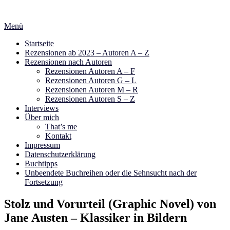
Zum
Inhalt
Menü
springen
Startseite
Rezensionen ab 2023 – Autoren A – Z
Rezensionen nach Autoren
Rezensionen Autoren A – F
Rezensionen Autoren G – L
Rezensionen Autoren M – R
Rezensionen Autoren S – Z
Interviews
Über mich
That’s me
Kontakt
Impressum
Datenschutzerklärung
Buchtipps
Unbeendete Buchreihen oder die Sehnsucht nach der
Fortsetzung
Stolz und Vorurteil (Graphic Novel) von
Jane Austen – Klassiker in Bildern