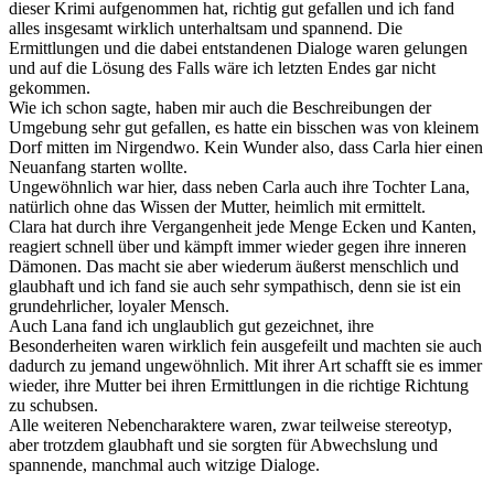
dieser Krimi aufgenommen hat, richtig gut gefallen und ich fand
alles insgesamt wirklich unterhaltsam und spannend. Die
Ermittlungen und die dabei entstandenen Dialoge waren gelungen
und auf die Lösung des Falls wäre ich letzten Endes gar nicht
gekommen.
Wie ich schon sagte, haben mir auch die Beschreibungen der
Umgebung sehr gut gefallen, es hatte ein bisschen was von kleinem
Dorf mitten im Nirgendwo. Kein Wunder also, dass Carla hier einen
Neuanfang starten wollte.
Ungewöhnlich war hier, dass neben Carla auch ihre Tochter Lana,
natürlich ohne das Wissen der Mutter, heimlich mit ermittelt.
Clara hat durch ihre Vergangenheit jede Menge Ecken und Kanten,
reagiert schnell über und kämpft immer wieder gegen ihre inneren
Dämonen. Das macht sie aber wiederum äußerst menschlich und
glaubhaft und ich fand sie auch sehr sympathisch, denn sie ist ein
grundehrlicher, loyaler Mensch.
Auch Lana fand ich unglaublich gut gezeichnet, ihre
Besonderheiten waren wirklich fein ausgefeilt und machten sie auch
dadurch zu jemand ungewöhnlich. Mit ihrer Art schafft sie es immer
wieder, ihre Mutter bei ihren Ermittlungen in die richtige Richtung
zu schubsen.
Alle weiteren Nebencharaktere waren, zwar teilweise stereotyp,
aber trotzdem glaubhaft und sie sorgten für Abwechslung und
spannende, manchmal auch witzige Dialoge.