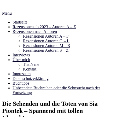
Zum
Inhalt
Menü
springen
Startseite
Rezensionen ab 2023 – Autoren A – Z
Rezensionen nach Autoren
Rezensionen Autoren A – F
Rezensionen Autoren G – L
Rezensionen Autoren M – R
Rezensionen Autoren S – Z
Interviews
Über mich
That’s me
Kontakt
Impressum
Datenschutzerklärung
Buchtipps
Unbeendete Buchreihen oder die Sehnsucht nach der
Fortsetzung
Die Sehenden und die Toten von Sia
Piontek – Spannend mit tollen