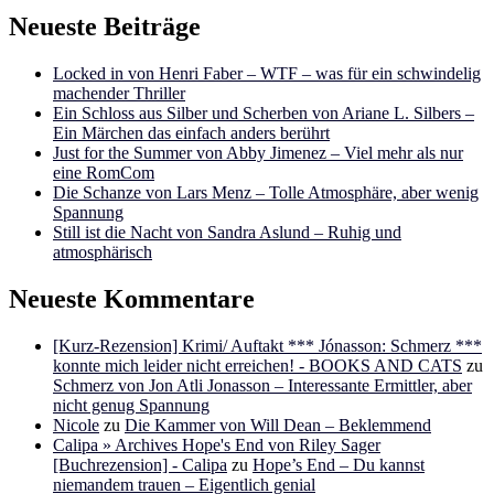
Neueste Beiträge
Locked in von Henri Faber – WTF – was für ein schwindelig
machender Thriller
Ein Schloss aus Silber und Scherben von Ariane L. Silbers –
Ein Märchen das einfach anders berührt
Just for the Summer von Abby Jimenez – Viel mehr als nur
eine RomCom
Die Schanze von Lars Menz – Tolle Atmosphäre, aber wenig
Spannung
Still ist die Nacht von Sandra Aslund – Ruhig und
atmosphärisch
Neueste Kommentare
[Kurz-Rezension] Krimi/ Auftakt *** Jónasson: Schmerz ***
konnte mich leider nicht erreichen! - BOOKS AND CATS
zu
Schmerz von Jon Atli Jonasson – Interessante Ermittler, aber
nicht genug Spannung
Nicole
zu
Die Kammer von Will Dean – Beklemmend
Calipa » Archives Hope's End von Riley Sager
[Buchrezension] - Calipa
zu
Hope’s End – Du kannst
niemandem trauen – Eigentlich genial