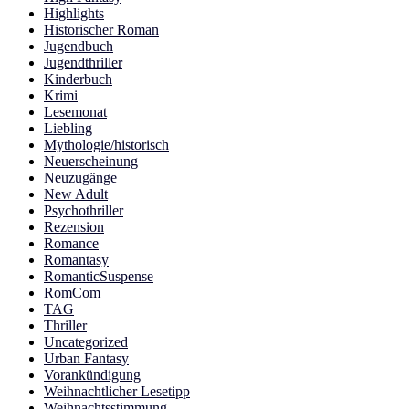
Highlights
Historischer Roman
Jugendbuch
Jugendthriller
Kinderbuch
Krimi
Lesemonat
Liebling
Mythologie/historisch
Neuerscheinung
Neuzugänge
New Adult
Psychothriller
Rezension
Romance
Romantasy
RomanticSuspense
RomCom
TAG
Thriller
Uncategorized
Urban Fantasy
Vorankündigung
Weihnachtlicher Lesetipp
Weihnachtsstimmung