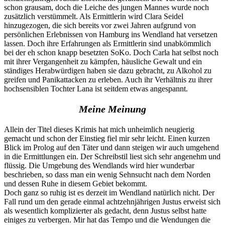
schon grausam, doch die Leiche des jungen Mannes wurde noch
zusätzlich verstümmelt. Als Ermittlerin wird Clara Seidel
hinzugezogen, die sich bereits vor zwei Jahren aufgrund von
persönlichen Erlebnissen von Hamburg ins Wendland hat versetzen
lassen. Doch ihre Erfahrungen als Ermittlerin sind unabkömmlich
bei der eh schon knapp besetzten SoKo. Doch Carla hat selbst noch
mit ihrer Vergangenheit zu kämpfen, häusliche Gewalt und ein
ständiges Herabwürdigen haben sie dazu gebracht, zu Alkohol zu
greifen und Panikattacken zu erleben. Auch ihr Verhältnis zu ihrer
hochsensiblen Tochter Lana ist seitdem etwas angespannt.
Meine Meinung
Allein der Titel dieses Krimis hat mich unheimlich neugierig
gemacht und schon der Einstieg fiel mir sehr leicht. Einen kurzen
Blick im Prolog auf den Täter und dann steigen wir auch umgehend
in die Ermittlungen ein. Der Schreibstil liest sich sehr angenehm und
flüssig. Die Umgebung des Wendlands wird hier wunderbar
beschrieben, so dass man ein wenig Sehnsucht nach dem Norden
und dessen Ruhe in diesem Gebiet bekommt.
Doch ganz so ruhig ist es derzeit im Wendland natürlich nicht. Der
Fall rund um den gerade einmal achtzehnjährigen Justus erweist sich
als wesentlich komplizierter als gedacht, denn Justus selbst hatte
einiges zu verbergen. Mir hat das Tempo und die Wendungen die