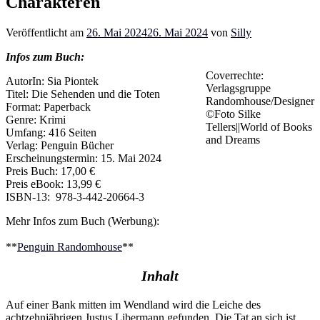
Charakteren
Veröffentlicht am
26. Mai 2024
26. Mai 2024
von
Silly
Infos zum Buch:
Coverrechte:
AutorIn: Sia Piontek
Verlagsgruppe
Titel: Die Sehenden und die Toten
Randomhouse/Designer
Format: Paperback
©Foto Silke
Genre: Krimi
Tellers||World of Books
Umfang: 416 Seiten
and Dreams
Verlag: Penguin Bücher
Erscheinungstermin: 15. Mai 2024
Preis Buch: 17,00 €
Preis eBook: 13,99 €
ISBN-13: ‎ 978-3-442-20664-3
Mehr Infos zum Buch (Werbung):
**
Penguin Randomhouse
**
Inhalt
Auf einer Bank mitten im Wendland wird die Leiche des
achtzehnjährigen Justus Libermann gefunden. Die Tat an sich ist