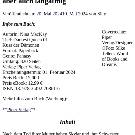
aber auch langatmig
Veröffentlicht am
20. Mai 2024
19. Mai 2024
von
Silly
Infos zum Buch:
Coverrechte:
AutorIn: Nina MacKay
Piper
Titel: Darkest Queen 01
Verlag/Designer
Kuss der Dämonen
©Foto Silke
Format: Paperback
Tellers||World
Genre: Fantasy
of Books and
Umfang: 320 Seiten
Dreams
Verlag: Piper Verlag
Erscheinungstermin: 01. Februar 2024
Preis Buch: 15,00 €
Preis eBook: 12,99 €
ISBN-13: 978-3-492-70861-6
Mehr Infos zum Buch (Werbung):
**
Piper Verlag
**
Inhalt
Nach dem Tod ihrer Mutter haben Skylar und ihre Schwester