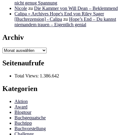
nicht genug Spannung
Nicole
zu
Die Kammer von Will Dean – Beklemmend
Calipa » Archives Hope's End von Riley Sager
[Buchrezension] - Calipa
zu
Hope’s End – Du kannst
niemandem trauen – Eigentlich genial
Archiv
Archiv
Seitenaufrufe
Total Views:
1.386.642
Kategorien
Aktion
Award
Blogtour
Buchgequatsche
Buchtipp
Buchvorstellung
Challenge