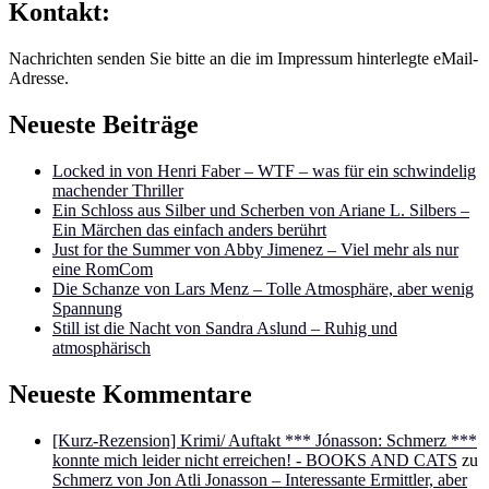
Kontakt:
Nachrichten senden Sie bitte an die im Impressum hinterlegte eMail-
Adresse.
Neueste Beiträge
Locked in von Henri Faber – WTF – was für ein schwindelig
machender Thriller
Ein Schloss aus Silber und Scherben von Ariane L. Silbers –
Ein Märchen das einfach anders berührt
Just for the Summer von Abby Jimenez – Viel mehr als nur
eine RomCom
Die Schanze von Lars Menz – Tolle Atmosphäre, aber wenig
Spannung
Still ist die Nacht von Sandra Aslund – Ruhig und
atmosphärisch
Neueste Kommentare
[Kurz-Rezension] Krimi/ Auftakt *** Jónasson: Schmerz ***
konnte mich leider nicht erreichen! - BOOKS AND CATS
zu
Schmerz von Jon Atli Jonasson – Interessante Ermittler, aber