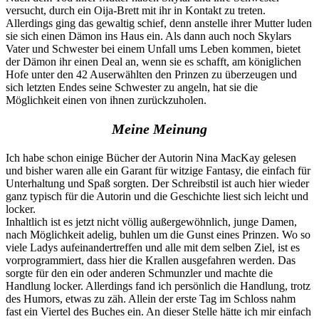
versucht, durch ein Oija-Brett mit ihr in Kontakt zu treten.
Allerdings ging das gewaltig schief, denn anstelle ihrer Mutter luden
sie sich einen Dämon ins Haus ein. Als dann auch noch Skylars
Vater und Schwester bei einem Unfall ums Leben kommen, bietet
der Dämon ihr einen Deal an, wenn sie es schafft, am königlichen
Hofe unter den 42 Auserwählten den Prinzen zu überzeugen und
sich letzten Endes seine Schwester zu angeln, hat sie die
Möglichkeit einen von ihnen zurückzuholen.
Meine Meinung
Ich habe schon einige Bücher der Autorin Nina MacKay gelesen
und bisher waren alle ein Garant für witzige Fantasy, die einfach für
Unterhaltung und Spaß sorgten. Der Schreibstil ist auch hier wieder
ganz typisch für die Autorin und die Geschichte liest sich leicht und
locker.
Inhaltlich ist es jetzt nicht völlig außergewöhnlich, junge Damen,
nach Möglichkeit adelig, buhlen um die Gunst eines Prinzen. Wo so
viele Ladys aufeinandertreffen und alle mit dem selben Ziel, ist es
vorprogrammiert, dass hier die Krallen ausgefahren werden. Das
sorgte für den ein oder anderen Schmunzler und machte die
Handlung locker. Allerdings fand ich persönlich die Handlung, trotz
des Humors, etwas zu zäh. Allein der erste Tag im Schloss nahm
fast ein Viertel des Buches ein. An dieser Stelle hätte ich mir einfach