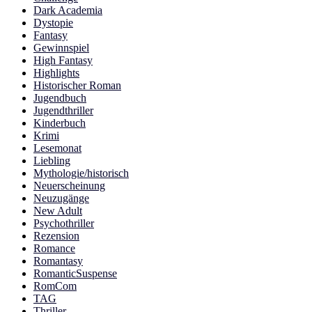
Dark Academia
Dystopie
Fantasy
Gewinnspiel
High Fantasy
Highlights
Historischer Roman
Jugendbuch
Jugendthriller
Kinderbuch
Krimi
Lesemonat
Liebling
Mythologie/historisch
Neuerscheinung
Neuzugänge
New Adult
Psychothriller
Rezension
Romance
Romantasy
RomanticSuspense
RomCom
TAG
Thriller