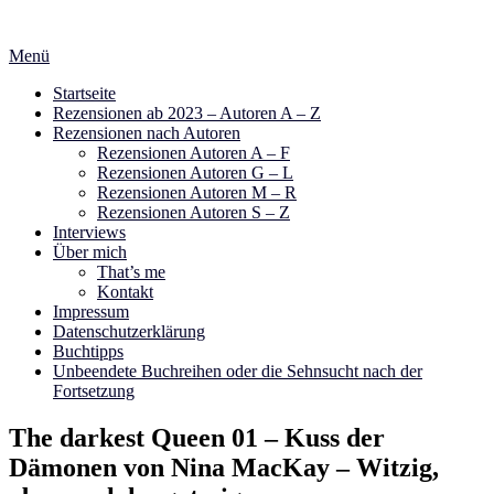
Zum
Inhalt
Menü
springen
Startseite
Rezensionen ab 2023 – Autoren A – Z
Rezensionen nach Autoren
Rezensionen Autoren A – F
Rezensionen Autoren G – L
Rezensionen Autoren M – R
Rezensionen Autoren S – Z
Interviews
Über mich
That’s me
Kontakt
Impressum
Datenschutzerklärung
Buchtipps
Unbeendete Buchreihen oder die Sehnsucht nach der
Fortsetzung
The darkest Queen 01 – Kuss der
Dämonen von Nina MacKay – Witzig,