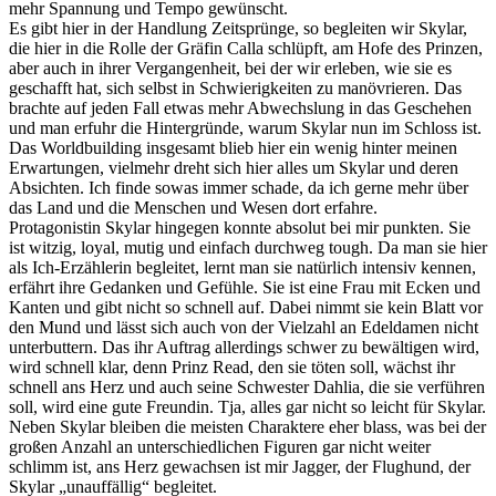
mehr Spannung und Tempo gewünscht.
Es gibt hier in der Handlung Zeitsprünge, so begleiten wir Skylar,
die hier in die Rolle der Gräfin Calla schlüpft, am Hofe des Prinzen,
aber auch in ihrer Vergangenheit, bei der wir erleben, wie sie es
geschafft hat, sich selbst in Schwierigkeiten zu manövrieren. Das
brachte auf jeden Fall etwas mehr Abwechslung in das Geschehen
und man erfuhr die Hintergründe, warum Skylar nun im Schloss ist.
Das Worldbuilding insgesamt blieb hier ein wenig hinter meinen
Erwartungen, vielmehr dreht sich hier alles um Skylar und deren
Absichten. Ich finde sowas immer schade, da ich gerne mehr über
das Land und die Menschen und Wesen dort erfahre.
Protagonistin Skylar hingegen konnte absolut bei mir punkten. Sie
ist witzig, loyal, mutig und einfach durchweg tough. Da man sie hier
als Ich-Erzählerin begleitet, lernt man sie natürlich intensiv kennen,
erfährt ihre Gedanken und Gefühle. Sie ist eine Frau mit Ecken und
Kanten und gibt nicht so schnell auf. Dabei nimmt sie kein Blatt vor
den Mund und lässt sich auch von der Vielzahl an Edeldamen nicht
unterbuttern. Das ihr Auftrag allerdings schwer zu bewältigen wird,
wird schnell klar, denn Prinz Read, den sie töten soll, wächst ihr
schnell ans Herz und auch seine Schwester Dahlia, die sie verführen
soll, wird eine gute Freundin. Tja, alles gar nicht so leicht für Skylar.
Neben Skylar bleiben die meisten Charaktere eher blass, was bei der
großen Anzahl an unterschiedlichen Figuren gar nicht weiter
schlimm ist, ans Herz gewachsen ist mir Jagger, der Flughund, der
Skylar „unauffällig“ begleitet.